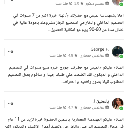
مصمم ديكور
5.0
منذ سنة
اهلا بشمهندسة لميس مع حضرتك م/ نهلة خبرة اكثر من 7 سنوات في
التصميم الداخلي والخارجي استطيع انجاز مشروعك بجودة عالية في
خلال مدة من 60-90 يوم مع امكانية التعديل...
George F.
مهندس معماري
4.8
منذ سنة
السلام عليكم م.لميس مع حضرتك جورج خبره سبع سنوات في التصميم
الداخلي و الديكور.. لقد اتطلعت علي طلبك جيدا و ساقوم بعمل التصميم
المطلوب لليلا بصور واقعيه و احتراف...
ياسمين ا.
مهندس معماري
4.7
منذ سنة
السلام عليكم المهندسة المعمارية ياسمين الحضوة خبرة تزيد عن 11 عام
في مجال التصميم الداخلي والخارجي وتنفيذ أعمال الإكساء والديكور اكثر