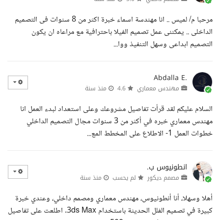
مرحبا م/ لميس .. انا مهندسة اسماء خبرة اكثر من 8 سنوات فى التصميم
الداخلى .. يمكننى عمل تصميم الفيلا باحترافية مع مراعاه ان يكون
التصميم ابداعى وسهل التنفيذ ووا...
Abdalla E.
مهندس معماري
4.6
منذ سنة
السلام عليكم لقد قرأت تفاصيل مشروعك وعلى استعداد لبدء العمل انا
مهندس معماري خبره في أكثر من 3 سنوات مجال التصميم الداخلي
خطوات العمل 1- الاطلاع على المخطط المع...
انطونيوس ب.
مصمم ديكور
لم يحسب
منذ سنة
أهلا وسهلا، أنا أنطونيوس، مهندس معماري ومصمم داخلي، وعندي خبرة
كبيرة في تصميم الفلل الحديثة باستخدام 3ds Max. اطلعت على تفاصيل