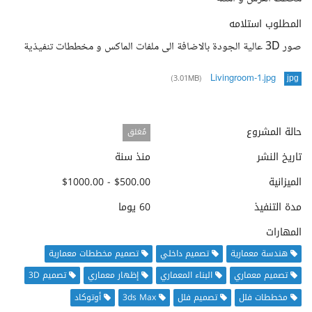
المطلوب استلامه
صور 3D عالية الجودة بالاضافة الى ملفات الماكس و مخططات تنفيذية
Livingroom-1.jpg
(3.01MB)
jpg
حالة المشروع
مُغلق
تاريخ النشر
منذ سنة
الميزانية
$500.00 - $1000.00
مدة التنفيذ
60 يوما
المهارات
هندسة معمارية
تصميم داخلي
تصميم مخططات معمارية
تصميم معماري
البناء المعماري
إظهار معماري
تصميم 3D
مخططات فلل
تصميم فلل
3ds Max
أوتوكاد