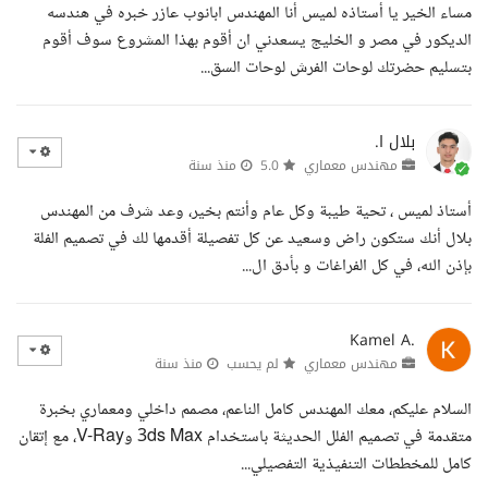
مساء الخير يا أستاذه لميس أنا المهندس ابانوب عازر خبره في هندسه
الديكور في مصر و الخليج يسعدني ان أقوم بهذا المشروع سوف أقوم
بتسليم حضرتك لوحات الفرش لوحات السق...
بلال ا.
مهندس معماري
5.0
منذ سنة
أستاذ لميس ، تحية طيبة وكل عام وأنتم بخير، وعد شرف من المهندس
بلال أنك ستكون راض وسعيد عن كل تفصيلة أقدمها لك في تصميم الفلة
بإذن الله، في كل الفراغات و بأدق ال...
Kamel A.
مهندس معماري
لم يحسب
منذ سنة
السلام عليكم، معك المهندس كامل الناعم، مصمم داخلي ومعماري بخبرة
متقدمة في تصميم الفلل الحديثة باستخدام 3ds Max وV-Ray، مع إتقان
كامل للمخططات التنفيذية التفصيلي...