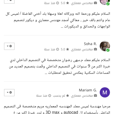
مهندس معماري
5.0
منذ سنة
السلام عليكم ورحمة الله وبركاته اهلا وسهلا بك أختي الفاضلة / لميس كل
عام وانتم بالف خير .. معاكي أمجد مهندس معماري و ديكور لتصميم
الواجهات والحدائق و الديكورات ...
Soha R.
مهندس معماري
5.0
منذ سنة
السلام عليكم معك م.سهى رضوان متخصصة في التصميم الداخلي لدي
خبرة اكثر من 9 سنوات في التصميم الداخلي وقمت بتصميم العديد من
المساحات السكنية يمكنني تحقيق امتطلبات ...
Mariam G.
مهندس معماري
لم يحسب
منذ سنة
مرحبا مهندسة لميس معك المهندسه المعماريه مريم متخصصة فى التصميم
الداخلى بأستخدام ال autocad و 3D max و لدى خبرة اكثر من ٥