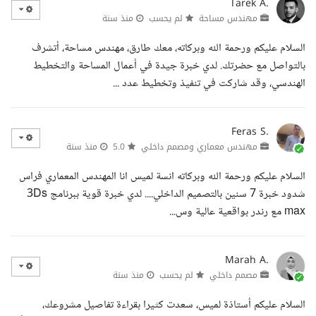
Tarek A.
مهندس مساحة
لم يحسب
منذ سنة
السلام عليكم ورحمة الله وبركاته، معك طارق، مهندس مساحة، أتشرف
بالتواصل مع حضرتك. لدي خبرة جيدة في أعمال المساحة والتخطيط
الهندسي، وقد شاركت في تنفيذ وتخطيط عدد ...
Feras S.
مهندس معماري ومصمم داخلي
5.0
منذ سنة
السلام عليكم ورحمة الله وبركاته انسة لميس انا المهندس المعماري فراس
شدود خبرة 7 سنين بالتصميم الداخلي.... لدي خبرة قوية ببرنامج 3Ds
max مع رندر بواقعية عالية وس...
Marah A.
مصمم داخلي
لم يحسب
منذ سنة
السلام عليكم أستاذة لميس، سعدت كثيرا بقراءة تفاصيل مشروعك،