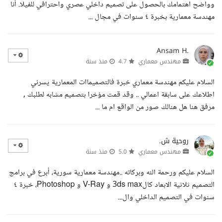
وواضح اهتمامك بالحصول على تصميم داخلي عصري واحترافي للفيلا. أنا
مهندسة معمارية بخبرة ٤ سنوات في مجال ...
Ansam H.
مهندس معماري
4.7
منذ سنة
السلام عليكم مهندسة معماري خبرة فالتصميماات المعمارية يسرني
اطلاعك على سابقة اعمالي .. وقد قمت مؤخرا بتصميم مشابه لطلبك ,
مرفق هنا هل هنالك صور من الواقع ام ما ...
روحية ش.
مهندس معماري
5.0
منذ سنة
السلام عليكم ورحمة الله وبركاته ..مهندسة معمارية سورية، أبرع في برامج
التصميم ثلاثية الابعاد كال3ds max و V-Ray و Photoshop، خبرة ٤
سنوات في التصميم الداخلي وال...