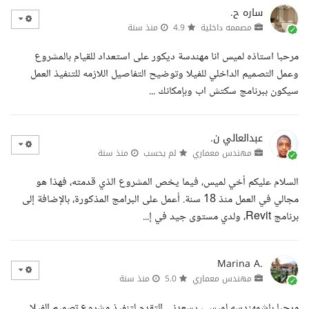
ساره ح.
مصممه داخلية
4.9
منذ سنة
مرحبا استاذه لميس انا مهندسة ديكور على استعداد للقيام بالمشروع
وعمل التصميم الداخلي للفيلا وتوضيح التفاصيل اللازمه للتنفيذ العمل
سيكون ببرنامج سكتش اب وبإمكانك ...
عبدالعالي ن.
مهندس معماري
لم يحسب
منذ سنة
السلام عليكم أخي لميس، فيما يخص المشروع الذي قدمته، فهذا هو
مجالي في العمل منذ 18 سنة. أعمل على البرامج المذكورة، بالإضافة إلى
برنامج Revit، ولدي مستوى جيد في إ...
Marina A.
مهندس معماري
5.0
منذ سنة
مرحبا باشمهندسه لميس ، يسعدني التقدم لتنفيذ مشروع تصميم الفيلا