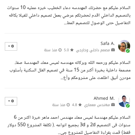
السلام عليكم مع حضرتك المهندسه دعاء الخطيب خبره عمليه 10 سنوات
بالتصميم الداخلي اقدم لحضرتكم عرضي بعمل تصميم داخلي للفيلا بكافه
التفاصيل حتى الوصول للتصميم المط...
Safa A.
مصمم داخلي وخارجي
5.0
منذ سنة
السلام عليكم ورحمه اللله وبركاته مهندسه لميس معك المهندسة صفا،
مصممة داخلية بخبرة أكثر من 15 سنة في تصميم الفلل السكنية بأسلوب
مودرن أنيق. اطلعت على مشروعكم وأع...
Ahmed M.
مهندس معماري
4.8
منذ سنة
السلام عليكم مهندسة لميس معك مهندس احمد ماهر خبرة اكثر من 6
سنوات فى التصميم 2d و 3d بجميع انواعه .( تكلفة المشروع 550 دولار
فقط) قمت بقراءة التفاصيل للمشروع جي...