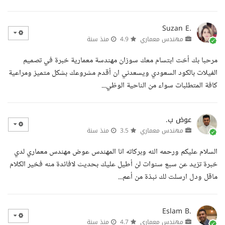
Suzan E.
مهندس معماري
4.9
منذ سنة
مرحبا بك أخت ابتسام معك سوزان مهندسة معمارية خبرة في تصميم
الفيلات بالكود السعودي ويسعدني ان أقدم مشروعك بشكل متميز ومراعية
كافة المتطلبات سواء من الناحية الوظي...
عوض ب.
مهندس معماري
3.5
منذ سنة
السلام عليكم ورحمه الله وبركاته انا المهندس عوض مهندس معماري لدي
خبرة تزيد عن سبع سنوات لن أطيل عليك بحديث لافائدة منه فخير الكلام
ماقل ودل ارسلت لك نبذة من أعم...
Eslam B.
مهندس معماري
4.7
منذ سنة