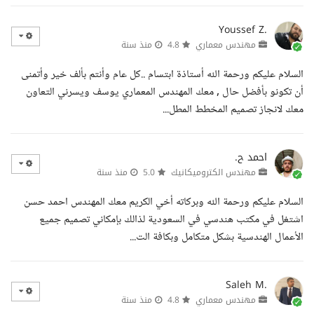
Youssef Z.
مهندس معماري
4.8
منذ سنة
السلام عليكم ورحمة الله أستاذة ابتسام ..كل عام وأنتم بألف خير وأتمنى
أن تكونو بأفضل حال , معك المهندس المعماري يوسف ويسرني التعاون
معك لانجاز تصميم المخطط المطل...
احمد ح.
مهندس الكتروميكانيك
5.0
منذ سنة
السلام عليكم ورحمة الله وبركاته أخي الكريم معك المهندس احمد حسن
اشتغل في مكتب هندسي في السعودية لذالك بإمكاني تصميم جميع
الأعمال الهندسية بشكل متكامل وبكافة الت...
Saleh M.
مهندس معماري
4.8
منذ سنة