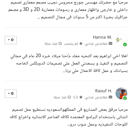
مرحبا مع حضرتك مهندس جورج محروس نجيب مصمم معمارى تصميم
داخلى و خارجى واظهار معمارى و رسومات معمارية 2D و 3D و مصمم
جرافيك بخبرة اكثر من 5 سنوات فى مجال التصميم ...
Hanna M.
مهندس مدني
لم يحسب
منذ سنة
اهلا اخي ابراهيم بعد التحيه معك م/حنا ميلاد خبره 20 عام في مجالي
التصميم و التفيذ و يسعدني العمل علي تصميمات الدوبلكس الخاصه
بسيادتك و عمل كافة الاعمال علي برنا...
Raouf H.
مهندس مدني
5.0
منذ سنة
مرحبا مرفق بعض المشاربع فى المملكهوالسعوديه نسنطيع عمل تصميم
انشائى باستخدام البرامج المعتمده لكافه العناصر الانشائيه واخراج كافه
اللوحات التنفيذيه وعمل شوب درو...