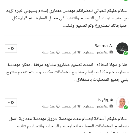
السلام عليكم تحياتي لحضراتكم مهندس معماري إسلام بسيوني خبره تزيد
عن عشر سنوات في التصميم والتنفيذ في مجال العماره - تم قراءة كل
إحتياجاتك للمشروع وتم تصميم وتنف...
Basma A.
مهندس معماري
لم يحسب
منذ سنة
اهلا و سهلا استاذه . اتممت تصميم مشاريع مشابهه مرفقة ..معكن مهندسة
معمارية خبرة كافية بإتمام مشاريع مخططات سكنية و سيتم تقديم مقترح
يلبي جميع المتطلبات باستغلال...
شروق ط.
مهندس معماري
لم يحسب
منذ سنة
السلام عليكم أستاذة ابتسام معك مهندسة شروق مهندسة معمارية اعمل
بتصاميم المخططات المعمارية الخارجية والداخلية والتصاميم ثنائية