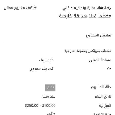
هندسة، عمارة وتصميم داخلي
أضف مشروع مماثل
مخطط فيلا بحديقة خارجية
تفاصيل المشروع
مخطط دوبلكس بحديقة خارجية
مساحة المبنى
كود البناء
٧٠٠
كود بناء سعودي
حالة المشروع
مُغلق
تاريخ النشر
منذ سنة
الميزانية
$100.00 - $250.00
مدة التنفيذ
7 أيام