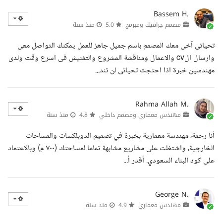
Bassem H.
مصمم جرافيك ومبرمج
5.0
منذ سنة
تحياتى آخى معك المصمم باسم جميل جاهز للعمل يمكنك التواصل معى
وارسال الcv والاعمال ومناقشة المشروع والتفنيش فى اسرع وقت ولدى
مهندسين خبرة اذا احتجت تحياتى لن تند...
Rahma Allah M.
مهندس معماري ومصمم داخلي
4.8
منذ سنة
أنا رحمة، مهندسة معمارية بخبرة في تصميم الدوبلكسات والمساحات
الخارجية، واشتغلت على مشاريع مشابهة تماما لمساحتك (٧٠٠ م) وبالاعتماد
على كود البناء السعودي. أقدر أ...
George N.
مهندس معماري
4.9
منذ سنة