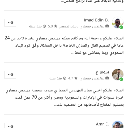
وثلاثية الأبعاد على عدة برامج هندس...
Imad Edin B.
مهندس معماري ومدير تصميم
5.0
منذ سنة
السلام عليكم ورحمة الله وبركاته، معكم مهندس معماري بخبرة تزيد عن 24
عاما في تصميم الفلل والمنازل الخاصة داخل المملكة، وفق كود البناء
السعودي وبما يتماشى مع نمط ...
سومر ع.
مهندس معماري
4.7
منذ سنة
السلام عليكم اختي معاك المهندس المعماري سومر عجمية مهندس معماري
خبرة سنوات في الإمارات والسعودية ومصر وأكثر من 70 عمل قمت
بتسليم المفتاح لأصحابهم من التصميم للت...
Amr E.