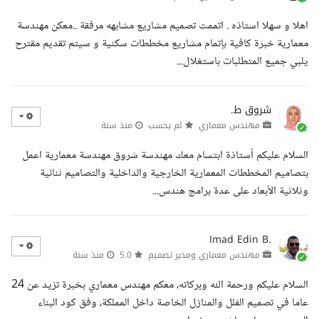
اهلا و سهلا استاذه . اتممت تصميم مشاريع مشابهه مرفقة ..معكن مهندسة
معمارية خبرة كافية بإتمام مشاريع مخططات سكنية و سيتم تقديم مقترح
يلبي جميع المتطلبات باستغلال...
شروق ط.
مهندس معماري
لم يحسب
منذ سنة
السلام عليكم أستاذة ابتسام معك مهندسة شروق مهندسة معمارية اعمل
بتصاميم المخططات المعمارية الخارجية والداخلية والتصاميم ثنائية
وثلاثية الأبعاد على عدة برامج هندس...
Imad Edin B.
مهندس معماري ومدير تصميم
5.0
منذ سنة
السلام عليكم ورحمة الله وبركاته، معكم مهندس معماري بخبرة تزيد عن 24
عاما في تصميم الفلل والمنازل الخاصة داخل المملكة، وفق كود البناء