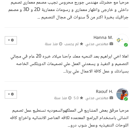
مرحبا مع حضرتك مهندس جورج محروس نجيب مصمم معمارى تصميم
داخلى و خارجى واظهار معمارى و رسومات معمارية 2D و 3D و مصمم
جرافيك بخبرة اكثر من 5 سنوات فى مجال التصميم ...
Hanna M.
مهندس مدني
لم يحسب
منذ سنة
اهلا اخي ابراهيم بعد التحيه معك م/حنا ميلاد خبره 20 عام في مجالي
التصميم و التفيذ و يسعدني العمل علي تصميمات الدوبلكس الخاصه
بسيادتك و عمل كافة الاعمال علي برنا...
Raouf H.
مهندس مدني
5.0
منذ سنة
مرحبا مرفق بعض المشاربع فى المملكهوالسعوديه نسنطيع عمل تصميم
انشائى باستخدام البرامج المعتمده لكافه العناصر الانشائيه واخراج كافه
اللوحات التنفيذيه وعمل شوب درو...