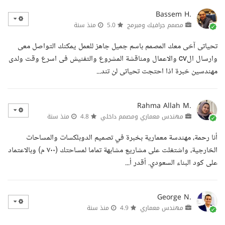
Bassem H.
مصمم جرافيك ومبرمج
5.0
منذ سنة
تحياتى آخى معك المصمم باسم جميل جاهز للعمل يمكنك التواصل معى
وارسال الcv والاعمال ومناقشة المشروع والتفنيش فى اسرع وقت ولدى
مهندسين خبرة اذا احتجت تحياتى لن تند...
Rahma Allah M.
مهندس معماري ومصمم داخلي
4.8
منذ سنة
أنا رحمة، مهندسة معمارية بخبرة في تصميم الدوبلكسات والمساحات
الخارجية، واشتغلت على مشاريع مشابهة تماما لمساحتك (٧٠٠ م) وبالاعتماد
على كود البناء السعودي. أقدر أ...
George N.
مهندس معماري
4.9
منذ سنة