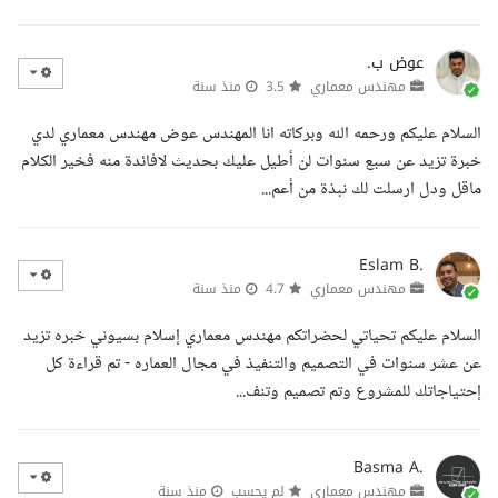
عوض ب.
مهندس معماري
3.5
منذ سنة
السلام عليكم ورحمه الله وبركاته انا المهندس عوض مهندس معماري لدي
خبرة تزيد عن سبع سنوات لن أطيل عليك بحديث لافائدة منه فخير الكلام
ماقل ودل ارسلت لك نبذة من أعم...
Eslam B.
مهندس معماري
4.7
منذ سنة
السلام عليكم تحياتي لحضراتكم مهندس معماري إسلام بسيوني خبره تزيد
عن عشر سنوات في التصميم والتنفيذ في مجال العماره - تم قراءة كل
إحتياجاتك للمشروع وتم تصميم وتنف...
Basma A.
مهندس معماري
لم يحسب
منذ سنة