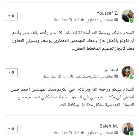
Youssef Z.
مهندس معماري
4.8
منذ سنة
السلام عليكم ورحمة الله أستاذة ابتسام ..كل عام وأنتم بألف خير وأتمنى
أن تكونو بأفضل حال , معك المهندس المعماري يوسف ويسرني التعاون
معك لانجاز تصميم المخطط المطل...
احمد ح.
مهندس الكتروميكانيك
5.0
منذ سنة
السلام عليكم ورحمة الله وبركاته أخي الكريم معك المهندس احمد حسن
اشتغل في مكتب هندسي في السعودية لذالك بإمكاني تصميم جميع
الأعمال الهندسية بشكل متكامل وبكافة الت...
Saleh M.
مهندس معماري
4.8
منذ سنة