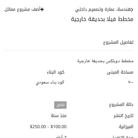
هندسة، عمارة وتصميم داخلي
أضف مشروع مماثل
مخطط فيلا بحديقة خارجية
تفاصيل المشروع
مخطط دوبلكس بحديقة خارجية
مساحة المبنى
كود البناء
٧٠٠
كود بناء سعودي
حالة المشروع
مُغلق
تاريخ النشر
منذ سنة
الميزانية
$100.00 - $250.00
مدة التنفيذ
7 أيام