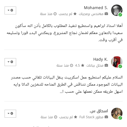
Mohamed S.
مهندس برمجيات
لم يحسب
منذ سنة
أهلا استاذ ابراهيم واستطيع تنفيذ المطلوب بالكامل بأذن الله سأكون
سعيدا بالتعاون معكم لضمان نجاح المشروع، ويمكنني البدء فورا وتسليمه
في أقرب وقت.
Hady K.
محلل بيانات
4.5
منذ سنة
السلام عليكم استطيع عمل اسكريبت ينقل البيانات تلقائي حسب مصدر
البيانات الموجود ممكن نتناقش في الطرق المتاحه للتخزين الداتا وايه
اسهل طريقه ممكن نعملها علي حسب ا...
اسحاق س.
مطور Full Stack
لم يحسب
منذ سنة