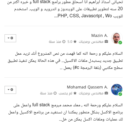
تحياتى استاذ ابراهيم انا اسحاق مطور برامج full stack و خبره اكتر من
20 سنه لتطوير تطبيقات على الويندوز و اندرويد و الويب. استخدم
للويب PHP, CSS, Javascript , Wo...
Mazin A.
مهندس برمجيات
5.0
منذ سنة
السلام عليكم و رحمة الله كما فهمت من نص المشروع أنك تريد عمل
تطبيق جديد يستبدل ملفات الاكسيل... في هذه الحالة يمكن تنفيذ تطبيق
سطح مكتبي (بلغة البرمجة c#) يعمل ...
Mohamad Qassem A.
مهندس برمجيات
لم يحسب
منذ سنة
السلام عليكم ورحمة الله , معك محمد مبرمج full stack واعمل على
برنامج الاكسل بشكل متطور يمكننا ان نستفيد من برنامج الاكسيل واعمل
لك عمليات وملفات اكسل يمكن من خل...