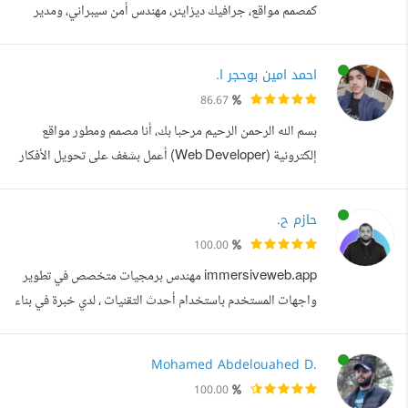
كمصمم مواقع، جرافيك ديزاينر، مهندس أمن سيبراني، ومدير
مشاريع رقمية بخبرة عملية قوية، أساعد الشركات وأصحاب
المشاريع على بناء حضور رقمي احترافي يحقق نتائج حقيقية
احمد امين بوحجر ا.
وقابلة للقياس. خريج كلية الحاسبات والمعلومات جامعة
86.67
المنصورة، وخريج المعهد القومي لتكنولوجيا المعلومات (ITI)،
بسم الله الرحمن الرحيم مرحبا بك، أنا مصمم ومطور مواقع
وحاصل على شهادات معتمدة ...
إلكترونية (Web Developer) أعمل بشغف على تحويل الأفكار
إلى مواقع عصرية، سريعة، وفعالة تزيد من ثقة العملاء وترفع من
معدلات التحويل. أساعد الشركات على زيادة العملاء من خلال
حازم ح.
مواقع سريعة احترافية لوحة تحكم لإدارة المحتوى. أمتلك خبرة
100.00
في بناء الواجهات الأمامية والخلفية باستخدام أحدث التقنيات.
immersiveweb.app مهندس برمجيات متخصص في تطوير
المهارات:...
واجهات المستخدم باستخدام أحدث التقنيات ، لدي خبرة في بناء
تطبيقات ويب سريعة، تفاعلية، ومتجاوبة باستخدام React.js و
Next.js 16 مع التركيز على تحسين الأداء وتجربة المستخدم.
Mohamed Abdelouahed D.
المهارات والأدوات التي أستخدمها: لغات وتقنيات: HTML5,
100.00
CSS3, Sass, JavaScript, TypeScript أطر العمل