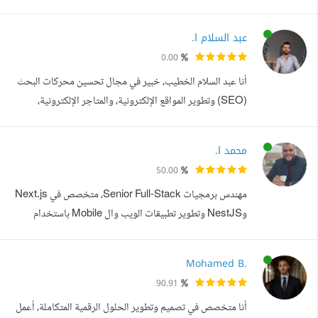
يميزني عن باقي المستقلين هو تقديم خدمات متكاملة من تصميم
المواقع وحتى الدعم الفني لها وادارتها خدماتي: تطوير وتصميم
عبد السلام ا.
مواقع ووردبريس احترافية باستخدام الاليمنتور. تطوير وتصميم
0.00
متاجر الكترونية باستخدام الووكوميرس تطوير وتصميم متاجر
أنا عبد السلام الخطيب، خبير في مجال تحسين محركات البحث
الكت...
(SEO) وتطوير المواقع الإلكترونية، والمتاجر الإلكترونية،
بالإضافة إلى خبرتي الواسعة في مجال التسويق الإلكتروني.
بفضل مهاراتي المتقدمة في SEO، أستطيع تحسين موقعك
محمد ا.
الإلكتروني بحيث يتصدر نتائج البحث ويجذب المزيد من الزوار
50.00
المستهدفين. بالإضافة إلى ذلك، أنا متخصص في تصميم وتطوير
مهندس برمجيات Senior Full-Stack، متخصص في Next.js
المواقع الإلكترونية بش...
وNestJS وتطوير تطبيقات الويب وال Mobile باستخدام
React Native. أعمل على بناء الأنظمة من الواجهة وحتى ال
Backend وال APIs وقواعد البيانات، مع خبرة قوية في
Mohamed B.
Deployments سواء لتطبيقات الويب أو نشر تطبيقات الموبايل
90.91
على Apple App Store وGoogle Play. لدي خبرة أيضا في
أنا متخصص في تصميم وتطوير الحلول الرقمية المتكاملة، أعمل
React Native وWebView، والتعامل مع Nati...