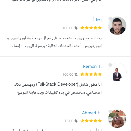
مثل Digital Waves. أمتلك مهارة عالية في بناء واجهات
مستخدم تفاعلية باستخدام Angular و Material Design ، مع
رضا أ.
خبرة قوية في تطوير الأنظمة الخلفية (Back-End) باستخدام
100.00
ASP. NET Core و Web APIs أركز في عملي على تبني
رضا ، مصمم ويب . متخصص في مجال برمجة وتطوير الويب و
أفضل الممارسات البرمجية مثل Clea...
الووردبريس. أتقدم بالخدمات التالية : برمجة الويب : - إنشاء
المواقع الإلكترونية بإستخدام : HTML5 , CSS3 (Sass
Bootstrap Tailwind), JAVASCRIPT (React jQuery)
Remon T.
للواجهات الأمامية. PHP للواجهات الخلفية . MySQL لقواعد
100.00
البيانات. - إنشاء صفحات الهبوط. - تخصيص و تعديل المواقع. -
أنا مطور شامل (Full-Stack Developer) ومهندس ذكاء
تحويل تصميم PSD لموقع. - نسخ...
اصطناعي، متخصص في بناء تطبيقات ويب قابلة للتوسع
ومحسنة، وأنظمة ذكاء اصطناعي دقيقة وعالية الكفاءة. أتمتع
بخلفية قوية في تطوير الواجهات الأمامية والخلفية، وكمان في
Ahmed H.
الرؤية الحاسوبية (Computer Vision) والتعلم العميق، حيث
75.00
قمت بنجاح بتسليم مشاريع معقدة باستخدام مجموعة متنوعة