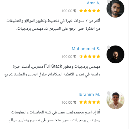
Amr A.
الإبداعية، وتصميم العروض التقديمية. الخبرات الأكاديمية
100.00
والبحثية: باحث في أكاديمية نيويورك (New York Academy
أكثر من 7 سنوات خبرة في تخطيط وتطوير المواقع والتطبيقات
- Junior Academy Prog...
من الفكرة حتى الرفع على السيرفرات. مهندس برمجيات،
وصاحب قناة عمرو عزوز على يوتيوب أشارك فيها محتوى تقني -
يعني اللي بتشوفه في أعمالي هو نفس اللي بشرحه وأطبقه
Muhammed S.
بشفافية. ما يمكنني تنفيذه: - مواقع ويب بسيطة أو معقدة
100.00
(متاجر، أنظمة إدارية، منصات SaaS) - تطبيقات أيفون
مهندس برمجيات ومطور Full Stack متمرس، أمتلك خبرة
وأندرويد مع لوحة تحكم كاملة - أن...
واسعة في تطوير الأنظمة المتكاملة، حلول الويب، والتطبيقات، مع
مهارة خاصة في Net., PHP, HTML, CSS, JavaScript،
إلى جانب إتقان التعامل مع قواعد البيانات بأنواعها المختلفة. لدي
Ibrahim M.
سجل حافل في تصميم المواقع الإلكترونية، تعديلها، وإضافة
100.00
الميزات الجديدة بما يتناسب مع احتياجات العملاء. أنجزت
أنا إبراهيم محمدرفعت، معيد فى كلية الحاسبات والمعلومات
العديد من المشاريع ...
ومهندس برمجيات مصرى متخصص فى تصميم وتطوير مواقع
الويب (Full Stack Developer) خبرة في تصميم وتطوير