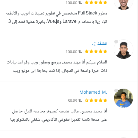
100.00
End و Back-End، مع خبرة في بناء المواقع الديناميكية
مطور Full Stack متخصص في تطوير تطبيقات الويب والأنظمة
وتطوير الأنظمة ...
الإدارية باستخدام Laravel وVue.js، بخبرة عملية تمتد إلى 3
سنوات في بناء حلول مرنة وآمنة وقابلة للتوسع، مع الاهتمام
بجودة الكود وسرعة الأداء وسهولة الصيانة والتطوير مستقبلا.
مهند ع.
أستخدم Laravel وVue.js وTailwind CSS، ولدي خبرة في
100.00
تصميم قواعد البيانات والعمل مع MySQL وPostgreSQL،
السلام عليكم أنا مهند محمد، مبرمج ومطور ويب وقواعد بيانات
بالإضافة إلى تطوير RES...
ذات خبرة واسعة في المجال. إذا كنت بحاجة إلى موقع ويب
لتوسيع مشروعك والارتقاء به، فأنا هنا للمساعدة. خبراتي: خريج
هندسة اتصالات خريج معهد تكنولوجيا المعلومات التابع لوزارة
Mohamed M.
الاتصالات المصرية (DEPI) في مسار تصميم المواقع بتقنية
88.89
الدوت نت. عملت على عدة مشاريع متنوعة في مجالات مثل:
أنا محمد محسن، طالب هندسة كمبيوتر بجامعة النيل، حاصل
تصميم الهوية ال...
على منحة كاملة تقديرا لتفوقي الأكاديمي. شغفي بالتكنولوجيا
والكتابة الأكاديمية دفعني للمشاركة في برامج بحثية وتدريبية
متنوعة، حيث اكتسبت مهارات قوية في البرمجة، الكتابة