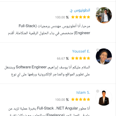
الواجهة الأمامية لإنشاء المواقع التفاعلية باستخدام HTML,
انطونيوس ج.
CSS, JavaScript, React وBootstrap. أحرص دائما على
100.00
تقديم تجربة مستخدم سلسة وتصميمات متجاوبة تعمل بكفاءة
مرحبا، أنا أنطونيوس. مهندس برمجيات (Full-Stack
على جميع الأجهزة.كما أمتلك خبرة في تص...
Engineer) متخصص في بناء الحلول الرقمية المتكاملة. أقدم
لك خبرة تقنية في بناء الأنظمة الشاملة، حيث أجمع بين تطوير
تطبيقات الهاتف (Mobile Apps)، تطوير المواقع وتطبيقات
Youssef E.
الويب (Web Development)، والأنظمة الخلفية القوية
66.67
(Backend Systems). هذا يعني أنني أستطيع استلام
السلام عليكم أنا يوسف إبراهيم، Software Engineer وبشتغل
مشروعك بالكامل من الألف إلى الياء دون الح...
على تطوير المواقع والمتاجر الإلكترونية ورفعها على اي نوع
استضافة بحب التفاصيل وجودة التنفيذ ودايما هدفي إن الشغل
يطلع نضيف، متجاوب، وسهل التعديل بعدين اشتغلت على
Islam S.
مشاريع كتير خاصة بالمتاجر و اشتغلت على مشاريع من الصفر
100.00
اكتر بستخدم في شغلي HTML, CSS, JavaScript, PHP,
أنا مطور Full-Stack . NET Angular بخبرة عملية تزيد عن
Laravel, .NET, Tailwind, Boot...
عام في العمل الحر (Freelance) وبالتعاون مع شركات تقنية