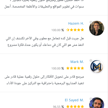
أنا أحمد حسين، مطور ومبرمج حلول رقمية بخبرة تتجاوز 7
من التقنيات والأطر الحديثة. تشم...
سنوات في تطوير المواقع والتطبيقات والأنظمة المخصصة. أعمل
على تطوير المشاريع من الصفر، بداية من تحليل الفكرة وتصميم
الواجهات، مرورا بالبرمجة وربط الأنظمة وال APIs، وحتى
Hazem H.
تجهيز المشروع ورفعه وتشغيله وتحسين الأداء بعد الإطلاق.
100.00
أعمل بشكل أساسي في: WordPress وPHP وتطوير القوالب
هل جربت قبل كده تتعامل مع مطور، وفي الآخر تكتشف إن اللي
والإضافات والحلول المخصص...
اتنفذ مش هو اللي كان في دماغك أو يكون عندك فكرة مشروع
حلوة، بس مش عارف تبدأ منين ولا إزاي تطلعها بشكل احترافي
يليق بيها أنا هنا علشان ده ما يحصلش. اسمي حازم هاني،
Mark M.
Front-End Developer متخصص في تحويل الأفكار
100.00
والتصميمات إلى مواقع حقيقية سريعة، متناسقة، وسهلة
مبرمج قادر على تحويل الأفكار إلى حلول رقمية عملية قادر على
الاستخدام. مش شغلي إني أكتب كود وبس، ش...
تنفيذ المشاريع البرمجية باحترافية مع التركيز على جودة الأداء
وتنظيم الكود وسهولة الاستخدام. أتعامل مع كل مشروع بعقلية
تحليلية لفهم الهدف قبل التنفيذ، ثم بناء الحل بطريقة واضحة
El Sayed M.
وقابلة للتطوير مستقبلا. قادر على التعامل مع التحديات التقنية
96.55