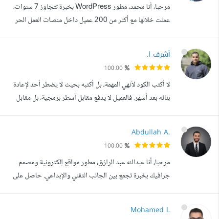
مرحبا، أنا محمد، مطور WordPress بخبرة تتجاوز 7 سنوات،
والمكتبات: React.js, Next.js 15, ...
عملت خلالها مع أكثر من 200 عميل داخل منصات العمل الحر
وخارجها، ونفذت مواقع متنوعة لعملاء وشركات في عدة
مجالات. أعمل على تطوير مواقع WordPress باحتراف، سواء
أشرف ا.
كانت مواقع شركات، متاجر إلكترونية، منصات تعليمية، عيادات،
100.00
مكاتب مهنية أو مواقع تحتاج إلى وظائف وبرمجة مخصصة.
لا أكتب الكود لأنهي المهمة، بل أكتبه بحيث لا يضطر أحد لإعادة
أتعامل مع كل مشروع وكأنه مشروعي...
بنائه بعد أشهر. فالعميل لا يدفع مقابل أسطر برمجية، بل مقابل
نظام يعتمد عليه عندما يبدأ مشروعه بالنمو. أنا مطور Full-
Stack متخصص في بناء تطبيقات ويب حديثة مدعومة بالذكاء
Abdullah A.
الاصطناعي، بخلفية أكاديمية في هندسة الحاسوب، وأتابع حاليا
100.00
دراسة الماجستير في Machine Learning Deep Learning.
مرحبا، أنا عبدالله عبد الرازق، مطور مواقع إلكترونية ومصمم
لذلك لا أكت...
جرافيك بخبرة تجمع بين الجانب التقني والإبداعي. حاصل على
بكالوريوس الحاسبات وتكنولوجيا المعلومات، وأجيد اللغة
الإنجليزية، مما يساعدني على التعامل مع المشاريع والمصادر
Mohamed I.
التقنية باحترافية. أعمل في تطوير المواقع الإلكترونية Front-