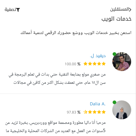
المستقلين
تصفية
خدمات الويب
استعن بخبير خدمات الويب ووسّع حضورك الرقمي لتنمية أعمالك
ديفيد ل.
100.00
من صغري مولع بمتابعة التقنية حتي بدات في تعلم البرمجة في
سن ال١٥ عام، حتي تعمقت بشكل اكثر من كافئ في مجالات
متنوعة تخص هندسة الحاسوب. اتميز بمهارة فائقة في حل
المشكلات و التفكير خارج الصندوق و كتابة الخوارزميات التي
Dalia A.
تحتاج لابداع و ذكاء بالاضافة اني دائم التطور لمواكبة احدث
97.83
التغيرات كما اني اهدف دائما لتقديم خدمات ذات جودة عالية
مرحبا أنا داليا مطورة ومصممة مواقع ووردبريس، بخبرة تزيد عن
عن شغف. انجزت اكثر م...
5سنوات من العمل مع العديد من الشركات المحلية والخليجية ما