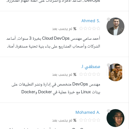
DevOps ، أساعد الأفراد والشركات على أتمتة المهام المتكررة،
تطوير سكربتات Python مخصصة، ومعالجة ملفات Excel
وCSV وPDF، بالإضافة إلى ربط الأنظمة عبر واجهات API.
Ahmed S.
أمتلك خبرة في العمل على أنظمة Linux، واستخدام Docker
لم يحسب بعد
لنشر التطبيقات، وإعداد خطوط التكامل والنشر المستمر
أحمد سامي مهندس Cloud DevOps بخبرة 3 سنوات. أساعد
(CI/CD) باستخدام GitHub Actions، مع القدرة ع...
الشركات وأصحاب المشاريع على بناء بنية تحتية مستقرة، آمنة،
وقابلة للتوسع، بحيث لا تقتصر على تلبية احتياجات المشروع
الحالية فقط، بل تكون جاهزة للتحديثات والتطوير المستقبلي.
مصطفي ا.
أبدأ كل مشروع بوضع Architecture واضحة، وخطة تنفيذ،
لم يحسب بعد
وDocumentation تسهل الصيانة والتطوير. أؤمن أن أي عملية
مهندس DevOps متخصص في إدارة ونشر التطبيقات على
متكررة يجب أن تعتمد على...
بيئات Linux مع خبرة عملية في Docker وDocker
Compose وAnsible وGit وBash، بالإضافة إلى إدارة
الخوادم، النسخ الاحتياطي، إعداد SSL، DNS، ومراقبة الأنظمة
Mohamed A.
باستخدام Prometheus. لدي خبرة في نشر وإدارة أنظمة
لم يحسب بعد
Odoo، وترحيلها إلى Docker، وأتمتة عمليات النشر والنسخ