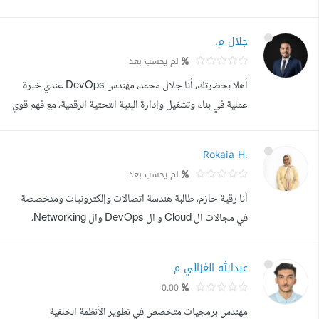
cloud infrastructure on AWS and Hetzner. AWS
Certified Solutions Architect Associate with a
جلال م.
proven track record building Infrastructure as Code
لم يحسب بعد
with Terraform, automating CI/CD pipelines with
أهلا بحضرتك، أنا جلال محمد، مهندس DevOps عندي خبرة
GitHub Actions, and managing containerized
عملية في بناء وتشغيل وإدارة البنية التحتية الرقمية، مع فهم قوي
workloads with Docker...
لاحتياجات المشاريع اللي بتحتاج استقرار، سرعة، وأمان في
التنفيذ. اشتغلت على مشاريع متنوعة، وكان ليا خبرة في شغل
Rokaia H.
مرتبط بمتطلبات جهات كبيرة زي وزارة الاتصالات وتكنولوجيا
لم يحسب بعد
المعلومات، وده خلاني أتعامل باحترافية مع معايير عالية في
أنا رقية حازم، طالبة هندسة اتصالات وإلكترونيات ومتخصصة
الجودة والتن...
في مجالات ال Cloud و ال DevOps وال Networking،
وعندي خلفية قوية في إدارة الشبكات وتأمينها بعد دراسة
وتطبيق عملي ل CCNA، بالإضافة لخبرة في أدوات ال
عبدالله الغزالي م.
Automation وال CI/CD زي Docker, Kubernetes,
0.00
Jenkins, Ansible, Terraform و Linux Administration.
مهندس برمجيات متخصص في تطوير الأنظمة الخلفية
بشتغل على تنفيذ حلول عملية تساعد العملاء يطوروا البن...