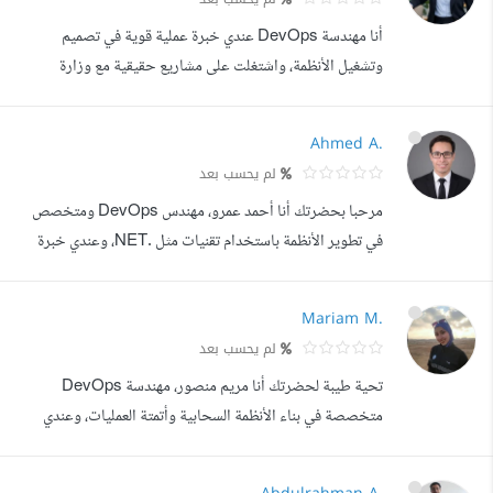
الأخطاء البشرية، وأحسن كفاءة واستقرار الأنظمة بشكل واضح.
أنا مهندسة DevOps عندي خبرة عملية قوية في تصميم
كان ليا تجربة مميزة في ا...
وتشغيل الأنظمة، واشتغلت على مشاريع حقيقية مع وزارة
الاتصالات وتكنولوجيا المعلومات، وده اداني خبرة كبيرة في
التعامل مع أنظمة على مستوى عالي من الاعتمادية والأمان. خلال
Ahmed A.
شغلي، نفذت أكتر من 10 مشاريع متنوعة ما بين Web
لم يحسب بعد
Applications و Cloud Infrastructure و DevOps
مرحبا بحضرتك أنا أحمد عمرو، مهندس DevOps ومتخصص
Solutions، واعتمدت فيها على أدوات زي Docker...
في تطوير الأنظمة باستخدام تقنيات مثل .NET، وعندي خبرة
قوية في بناء حلول برمجية عملية وقابلة للتطوير. اشتغلت مع
جهات تابعة ل وزارة الاتصالات وتكنولوجيا المعلومات، وده إداني
Mariam M.
خبرة حقيقية في التعامل مع مشاريع على مستوى احترافي،
لم يحسب بعد
سواء في ال Cloud أو ال Automation أو بناء أنظمة مستقرة
تحية طيبة لحضرتك أنا مريم منصور، مهندسة DevOps
وقابلة للتوسع. نفذت أكت...
متخصصة في بناء الأنظمة السحابية وأتمتة العمليات، وعندي
خبرة عملية قوية في التعامل مع بيئات الإنتاج الحقيقية،
بالإضافة لتعاوني مع جهات كبيرة زي وزارة الاتصالات