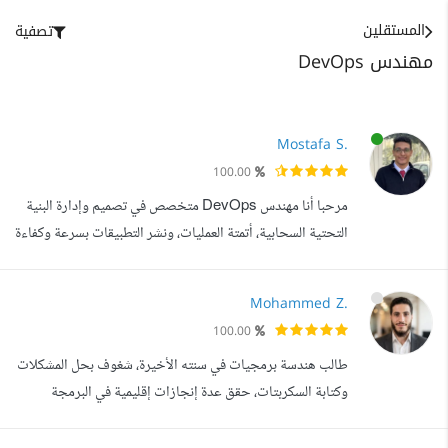
المستقلين
تصفية
مهندس DevOps
Mostafa S.
100.00
مرحبا أنا مهندس DevOps متخصص في تصميم وإدارة البنية
التحتية السحابية، أتمتة العمليات، ونشر التطبيقات بسرعة وكفاءة
عالية. أعمل على أدوات Docker، Ansible، Kubernetes،
CI/CD، Nginx، Git، وAWS لضمان أداء مستقر وسلس
Mohammed Z.
لتطبيقاتك. إذا كنت تبحث عن حلول موثوقة، تحسين الأداء،
100.00
وأتمتة سير العمل لتطبيقاتك أو مشاريعك، فأنا هنا لأساعدك في
طالب هندسة برمجيات في سنته الأخيرة، شغوف بحل المشكلات
تحويل أفكارك إلى أنظمة عمل...
وكتابة السكربتات، حقق عدة إنجازات إقليمية في البرمجة
التنافسية (منها المركز الأول في غزة بمسابقتين). أبحث دائما عن
فرص لتطبيق مهاراتي التقنية في مشاريع مبتكرة تحدث أثرا