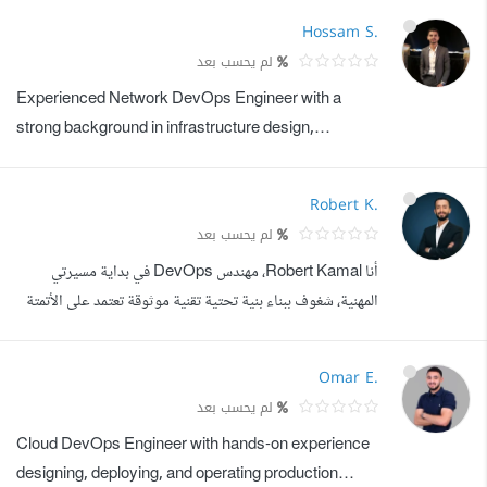
including Kubernetes, Docker, Terraform, Jenkins,
Hossam S.
Argo CD, Helm, Git, and CI/CD pipelines. I have
لم يحسب بعد
strong hands-on experience designing, automating,
Experienced Network DevOps Engineer with a
and managing cloud infrastructure on AWS, and I
strong background in infrastructure design,
hold th...
automation, and system security across on-
premises and cloud environments. Certified in AWS
Robert K.
Cloud Practitioner, CCNA, and MCSA, with hands-
لم يحسب بعد
on expertise in Windows Server administration,
أنا Robert Kamal، مهندس DevOps في بداية مسيرتي
VMware ESXi, and Proxmox. Proficient in deploying
المهنية، شغوف ببناء بنية تحتية تقنية موثوقة تعتمد على الأتمتة
CI/CD pipelines using Docke...
وتساعد الفرق على تطوير ونشر التطبيقات بكفاءة واستقرار.
أمتلك خلفية قوية في Linux وإدارة الأنظمة مع خبرة عملية في
Omar E.
أتمتة المهام باستخدام Bash، وإدارة الشيفرة عبر Git، وبناء
لم يحسب بعد
بيئات تشغيل معزولة باستخدام Docker، إلى جانب فهم عملي
Cloud DevOps Engineer with hands-on experience
لأساسيات CI/CD. ...
designing, deploying, and operating production