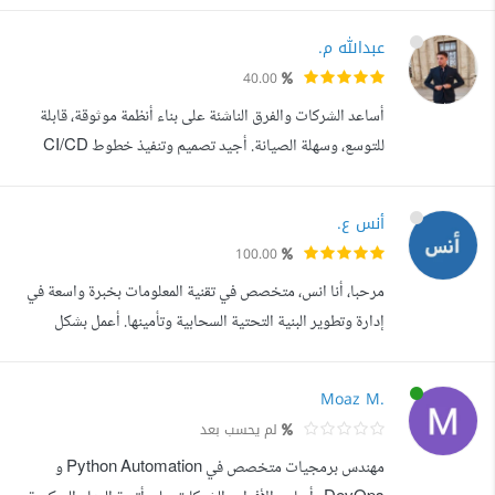
organization that offers me a positive Work
Environment to learn new technologies where I can
عبدالله م.
contribute with what I have learned in the ITI
40.00
scholarship To enhance my professional skills in a
أساعد الشركات والفرق الناشئة على بناء أنظمة موثوقة، قابلة
dynamic and stable workplace and meet the
للتوسع، وسهلة الصيانة. أجيد تصميم وتنفيذ خطوط CI/CD
organization goals
متكاملة، وإدارة البنية التحتية ككود باستخدام أدوات مثل
Docker، Kubernetes، GitLab CI/CD، وTerraform، مع
أنس ع.
خبرة في مراقبة وتحسين الأداء. بفضل فهمي العميق لدورة حياة
100.00
تطوير البرمجيات، أعمل كحلقة وصل فعالة بين فرق التطوير
مرحبا، أنا انس، متخصص في تقنية المعلومات بخبرة واسعة في
والتشغيل لضمان تسليم سري...
إدارة وتطوير البنية التحتية السحابية وتأمينها. أعمل بشكل
رئيسي على منصة Google Cloud، بالإضافة إلى مهارتي في
التعامل مع خدمات الخوادم الافتراضية (VPS) من مزودين مثل
Moaz M.
Hostinger، بما يشمل إعداد الأنظمة وتحسين الأداء وفقا
لم يحسب بعد
لاحتياجات العملاء. إضافة إلى ذلك، أتميز في: - إدارة البنية
مهندس برمجيات متخصص في Python Automation و
التحتية السحابية:...