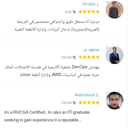
Kirolos J.
حقيقيا. أعمل كمطور Full Stack مع تركيز عميق على ال
0.00
Backend باستخدام Laravel، ولدي خبرة متقدمة في إدارة
مرحبا، أنا مستقل دقيق واحترافي متخصص في الترجمة
السيرفرات (DevOps) ونشر ...
(العربيةالإنجليزية)، إدخال البيانات، وإدارة الأنظمة التقنية.
أمتلك خبرة قوية في العمل على أنظمة Linux وWindows،
بالإضافة إلى مهارات متقدمة في Docker وKubernetes،
محمود م.
وأتمتة المهام باستخدام Ansible، مما يساعدني على تنفيذ
100.00
الأعمال بكفاءة وسرعة عالية. كما أمتلك القدرة على حل
مهندس DevOps بخلفية أكاديمية في هندسة الاتصالات، أمتلك
المشكلات التقنية المختلفة، سواء في...
خبرة عملية في أساسيات AWS، وإدارة أنظمة Linux،
وDocker، وCI/CD، وKubernetes، وBash Scripting،
وInfrastructure as Code، ومراقبة الأنظمة. لدي خبرة قوية
Mahmoud S.
في عمليات تكنولوجيا المعلومات، تشمل الدعم الفني، حل
100.00
مشكلات الشبكات LAN/WAN، إدارة خوادم Windows
Im a RHCSA Certified , Im also an ITI graduate,
وLinux، إدارة المستخدمين، التحديثات، النسخ الاحتي...
seeking to gain experience in a reputable