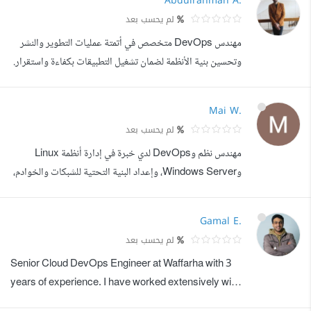
Abdulrahman A.
وتكنولوجيا المعلومات، وده اداني خبرة حقيقية في تطبيق أفضل
لم يحسب بعد
الممارسات على مشاريع واقعية. أنا بشتغل على تصميم وتنفيذ
مهندس DevOps متخصص في أتمتة عمليات التطوير والنشر
حلول متكاملة باستخدام أدوات زي...
وتحسين بنية الأنظمة لضمان تشغيل التطبيقات بكفاءة واستقرار.
أقدم خدمات DevOps تشمل: إعداد وإدارة بيئات Linux
وUbuntu. إعداد خوادم الإنتاج ونشر التطبيقات عليها. بناء
Mai W.
وإدارة CI/CD Pipelines باستخدام GitLab CI/CD
لم يحسب بعد
وGitHub Actions. إنشاء وإدارة Docker Containers
مهندس نظم وDevOps لدي خبرة في إدارة أنظمة Linux
وDocker Compose. إعداد Reverse Proxy باستخد...
وWindows Server، وإعداد البنية التحتية للشبكات والخوادم،
بالإضافة إلى العمل على تقنيات المحاكاة الافتراضية باستخدام
VMware vSphere. أمتلك خبرة في إدارة Active
Gamal E.
Directory، وأتمتة المهام باستخدام Ansible، وإدارة
لم يحسب بعد
المستخدمين والصلاحيات، وتحسين أداء الأنظمة وحل
Senior Cloud DevOps Engineer at Waffarha with 3
المشكلات التقنية. أهتم ببناء بيئات عمل مستقرة ...
years of experience. I have worked extensively with
a wide range of DevOps and cloud technologies,