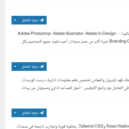
دعوة للعمل
باسل حسين مصمم جرافيكس محترف .. على برامج التصميم الاحترافية والمعروفة عالميا : - Adobe Photoshop- Adobe Illustrator- Adobe In Design-
Adobe After Effect - CINEMA 4D مختص بصناعة الهويات البصرية Branding Guideline خبرة أكثر من عشر سنوات..أجيد تنفيذ جميع التصاميم بكل
سل...
دعوة للعمل
الملك فهد للبترول والمعادن تخصص نظم معلومات ادارية، درست كورسات
html, css, javascript, Tableau, python, Micro - مهارات في التعامل مع برامج الاوفيس - أعمل كمساعد اداري ومسؤول عن بينات
..
دعوة للعمل
مبرمج متخصص في بناء وتطوير واجهات المستخدم باستخدام أحدث التقنيات مثل React Native وTailwind CSS. بخلفية قوية وتجارب ناجحة في منصات