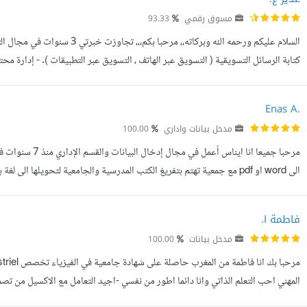
مسوق رقمي
93.33
السلام عليكم ورحمه الله وبركاته
كتابة مقالات باللغة العربية -خدمة عمل فيديوهات موش...
Enas A.
مدخل بيانات واداري
100.00
مرحبا جميعا انا 
الى word او pdf مع جمعية تهتم بتفريغ الكتب المدرسية والجامعية لتحويلها 
من مهامي وخبراتي: إعداد التقارير ومتابعة المها...
فاطمة ا.
مدخل بيانات
100.00
المهني احب التعلم الذاتي وانا دائما اطور من نفسي -اجيد التعامل مع الاكسيل من تصم
بتفريغ ملفات PDF او ملف مكتوبة باليد او صور وتحويلها الى WORD ...