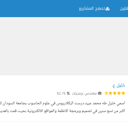
لين
تصفح المشاريع
خليل ع.
مهندس برمجيات
82.76
اسمي خليل طه محمد عبيد درست البكلاريوس في علوم الحاسوب بجامعة السودان للعل
جزء من عدة فرق عمل بحيث قمنا بتطوير العديد من المواقع لشركات مح...