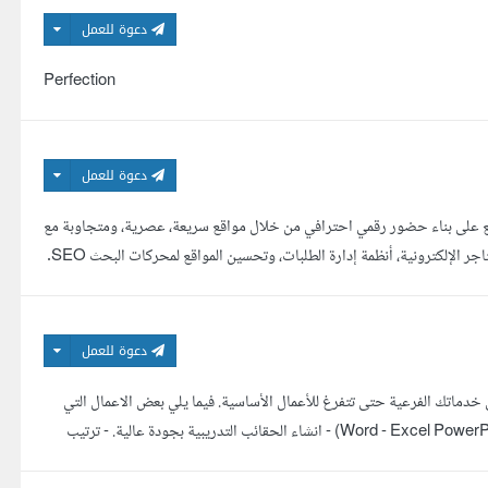
دعوة للعمل
Perfection
دعوة للعمل
يع على بناء حضور رقمي احترافي من خلال مواقع سريعة، عصرية، ومتجاوبة مع
جميع الأجهزة. أعمل على تطوير المواقع التعريفية، منصات الحجز، لوحات التحكم، المتاجر الإلكترونية، أنظمة إدارة الطلبات، وتحسين المواقع لمحركات البحث SEO.
دعوة للعمل
 والعمل على خدماتك الفرعية حتى تتفرغ للأعمال الأساسية. فيما يلي بعض الاعمال التي
بإذن الله أستطيع أن أقدمها باحترافية: - العمل علي برامج ميكروسوفت أوفيس (Word - Excel PowerPoint) - انشاء الحقائب التدريبية بجودة عالية. - ترتيب