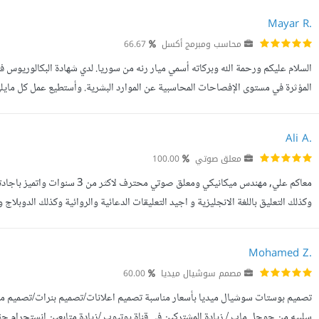
Mayar R.
محاسب ومبرمج أكسل
66.67
السلام عليكم ورحمة الله وبركاته أسمي ميار رنه من سوريا. لدي شهادة البكالوريوس 
إعداد المحاسبة المالية وإتمام القيود المحاسبية. - القدرة...
Ali A.
معلق صوتي
100.00
معاكم علي, مهندس ميكانيكي ومعلق
وكذلك التعليق باللغة الانجليزية و اجيد التعليقات الدعائية والروائية وكذلك الدوبل
Mohamed Z.
مصمم سوشيال ميديا
60.00
تصميم بوستات سوشيال ميديا بأسعار مناسبة تصميم اعلانات/تصميم بنرات/تصميم م
سلبيه من جوجل ماب / زيادة المشتركين في قناة يوتيوب /زيادة متابعين انستجرام حقي