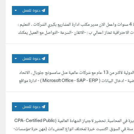
دعوة للعمل
اهلا بك في صفحتي المتواضعة انا احمد فخري , مهندس , عملت ك مهندس تصنيع لمدة 4 سنوات واعمل الان مدير مكتب ادارة المشاريع بكبري الشركات . التعليم :
كانيكية الدورات التدريبية : -ICDL - ادارة المشروعات الاحترافية تمتاز اعمالي ب : -الاتقان -السرعة -التواصل مع العميل يمكنك
دعوة للعمل
ادارية تنفيذية واختصاصية موارد بشرية معتمدة من اليسون ، ادارية تنفيذية للاعمال الدولية لاكثر من 13 عام مع شركات عالمية مثل سامسونج جلوبال ، الاتحاد
الهندسي الدولي ، ناشيونال موتورز، الخ - موارد بشرية - ادارة الاعمال - مساعدة افتراضية - ادخال البيانات ( Microsoft Office - SAP - ERP ) - ادارة مواقع
دعوة للعمل
خبير محاسبة متدرج في نقابة خبراء لبنان. حاصل على بكالوريوس في المراجعة و الخبرة في المحاسبة. تحضير لاجتياز الشهادة العالمية (CPA- Certified Public
 عشرين سنة في السوق. اكتسبت خبرة لمختلف انواع المنشءات (مهن حرة-مؤسسات-