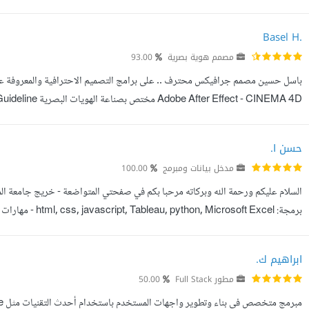
شركات اشخاص-شركات اموال و جمعيات). المهام باختصار: تطوير برامج المحا...
Basel H.
مصمم هوية بصرية
93.00
انواعها.. - تصميم الهويات البصرية (الشعار - بزنس كارد - فولدر - ظروف - أوراق المرا
حسن ا.
مدخل بيانات ومبرمج
100.00
السلام عليكم ورحمة الله وبركاته مرحبا بكم في صفحتي المتواضعة - خريج جامعة 
برمجة: soft Excel
الطلاب والمعلمين في مدرسة متوسطة - مقدم دروس تقوية لطلاب المرحلة الإبتدائية .
ابراهيم ك.
مطور Full Stack
50.00