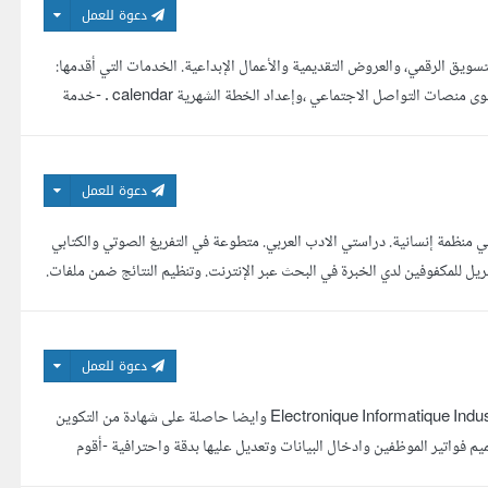
دعوة للعمل
،، مرحبا بكم،،، تجاوزت خبرتي 3 سنوات في مجال التسويق الرقمي، والعروض التقديمية والأعمال الإبداعية. الخدمات التي أقدمها:
كتابة الرسائل التسويقية ( التسويق عبر الهاتف ، التسويق عبر التطبيقات ). - إدارة محتوى منصات التواصل الاجتماعي ،وإعداد الخطة الشهرية calendar . -خدمة
دعوة للعمل
ايناس أعمل في مجال إدخال البيانات والقسم الإداري منذ 7 سنوات في منظمة إنسانية. دراستي الادب العربي. متطوعة في التفريغ الصوتي والكتابي
الى لغة بريل للمكفوفين لدي الخبرة في البحث عبر الإنترنت. وتنظيم النتائج ضمن ملفات.
دعوة للعمل
مرحبا بك انا فاطمة من المغرب حاصلة على شهادة جامعية في الفيزياء تخصص Electronique Informatique Industriel وايضا حاصلة على شهادة من التكوين
يم فواتير الموظفين وادخال البيانات وتعديل عليها بدقة واحترافية -أقوم