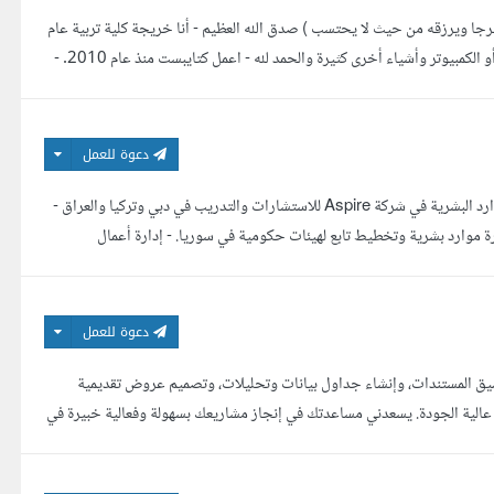
خرجا ويرزقه من حيث لا يحتسب ) صدق الله العظيم - أنا خريجة كلية تربية عام
قسم جغرافيا- غير الكورسات التي حصلت عليها بعد الكلية سواء في اللغة الإنجليزية أو الكمبيوتر وأشياء أخرى كثيرة والحمد لله - اعمل كتايبست منذ عام 2010. -
دعوة للعمل
- مدير موارد بشرية في كبرى الشركات الصناعية في سوريا والوطن العربي - مدير الموارد البشرية في شركة Aspire للاستشارات والتدريب في دبي وتركيا والعراق -
 موارد بشرية وتخطيط تابع لهيئات حكومية في سوريا. - إدارة أعمال
دعوة للعمل
 المستندات، وإنشاء جداول بيانات وتحليلات، وتصميم عروض تقديمية
الية الجودة. يسعدني مساعدتك في إنجاز مشاريعك بسهولة وفعالية خبيرة في