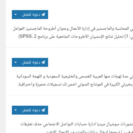
دعوة للعمل
في المحاسبة والماجستير في إدارة الأعمال وعنوان أطروحة الماجستير: العوامل
المؤثرة في مستوى الإفصاحات المحاسبية عن الموارد البشرية. وأستطيع عمل كل مايلي: 1) تحليل نتائج الإستبيان الأطروحات الجامعية على برنامج SPSS. 2)
دعوة للعمل
 صوتي محترف لاكثر من 3 سنوات واتميز باجادتي عدة لهجات منها العربية الفصحى والخليجية السعودية و اللهجة السودانية
اج وبخبرتي الكبيرة في المونتاج الصوتي اضمن لك تسجيلات متميزة واحترافية.
دعوة للعمل
نشورات سوشيال ميديا ادارة حسابات التواصل الاجتماعي حذف تعليقات
قيين / ترجمه/ ادخال بيانات والمزيد من الاعمال الاخري.