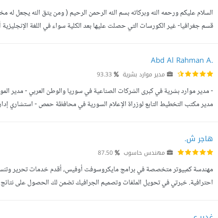
السلام عليكم ورحمه الله وبركاته بسم الله الرحمن الرحيم ( ومن يتق الله يجعل له م
حيث أقوم بتحويل الملفات البي دي اف PDF والصور إ...
Abd Al Rahman A.
مدير موارد بشرية
93.33
مدير مكتب التخطيط التابع لوزراة الإعلام السورية في محافظة حمص - استشاري إدارة
اختصاص موارد بشرية TIBA - استشاري موارد بشرية في شركة كلوفر ه...
هاجر ش.
مهندس حاسوب
87.50
مهندسة كمبيوتر متخصصة في برامج مايكروسوفت أوفيس، أقدم خدمات تحرير وتنسيق
احترافية. خبرتي في تحويل الملفات وتصميم الجرافيك تضمن لك الحصول على نتائج ع
تحويل الملفات بين مختلف الصيغ، وضمان الحفاظ على الجودة والتنسيق. مبدعة ف...
غدير ع.