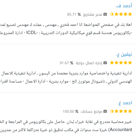
أحمد ف.
مدير مشاريع
85.71
-بكالوريوس هندسة قسم قوي مي
ايضا زيارة معرض اعمالي المتواضع
نيفين ع.
إدارة اعمال دولية
91.67
التواصل الاجتماعي - كتابة وتعديل المحتوي بشكل احتراف...
احمد غ.
مراجع حسابات
100.00
Accountant) خبرة ست سنوات في مكتب تدقيق ذو خبرة متراكمة لاكثر من