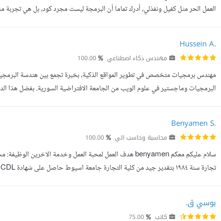
Code) يسهل تطويره مستقبلا. تصاميم متجاوبة تماما مع كافة الشاشات (Responsive De...
Hussein A.
مهندس ذكاء اصطناعي
100.00
مهندس برمجيات متخصص في تطوير المواقع الذكية، بخبرة تجمع بين هندسة البرمجيا
البرمجيات وماجستير في علوم الويب من الجامعة الافتراضية السورية. بفضل هذا الدم
حديثة وسريعة وآمنة، تتميز بتجربة مستخدم ذكية وواجهات تفاعلية متقدمة.
Benyamen S.
محاسبة وحاسب الي
100.00
سلام عليكم معكم benyamen هدف العمل لمحبة العمل وخدمة ال
والاوفيس الخبرات العملية: لدي خبرات متعددة في المجالات التالية: ١- خبرة في البرام...
بوسي ق.
كاتب
75.00