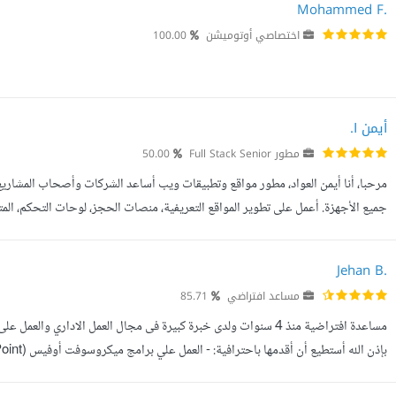
Mohammed F.
اختصاصي أوتوميشن
100.00
أيمن ا.
مطور Full Stack Senior
50.00
مرحبا، أنا أيمن العواد، مطور مواقع وتطبيقات ويب أساعد الشركات وأصحاب المشار
كما أساعد في دمج حلول الذكاء الاصطناعي داخل المشاريع، ...
Jehan B.
مساعد افتراضي
85.71
مساعدة افتراضية منذ 4 سنوات ولدى خبرة كبيرة فى مجال العمل الاداري
المواعيد على برنامج Trello - كتابة المقالات مع مراعاة شروط ...