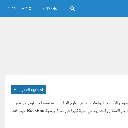
دخول
حساب جديد
دعوة للعمل
وم والتكنلوجيا, والماجستير في علوم الحاسوب بجامعة الخرطوم. لدي خبرة
اكثر من تسع سنين في تصميم وبرمجة الانظمة والمواقع الالكترونية بحيث قمت بالعديد من الاعمال والمشاريع. دي خبرة كبيرة في مجال برمجة BackEnd حيث كنت