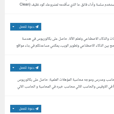
العمل الحر مثل كفيل ونفذلي، أدرك تماما أن البرمجة ليست مجرد كود، بل هي تجربة مستخدم سلسة وأداء فائق. ما الذي سأقدمه لمشروعك كود نظيف (Clean
دعوة للعمل
ت والذكاء الاصطناعي وتعلم الآلة. حاصل على بكالوريوس في هندسة
ج بين الذكاء الاصطناعي وتطوير الويب، يمكنني مساعدتكم في بناء مواقع
دعوة للعمل
اخرين الوظيفة: محاسب ومدرس وموجه محاسبة المؤهلات العلمية: حاصل على بكالوريوس
تجارة سنة ١٩٨٤ بتقدير جيد من كلية التجارة جامعة اسيوط حاصل على شهادة ICDL في الاوفيس والحاسب الالي محاسب خبره في المحاسبة و الحاسب الالي
دعوة للعمل