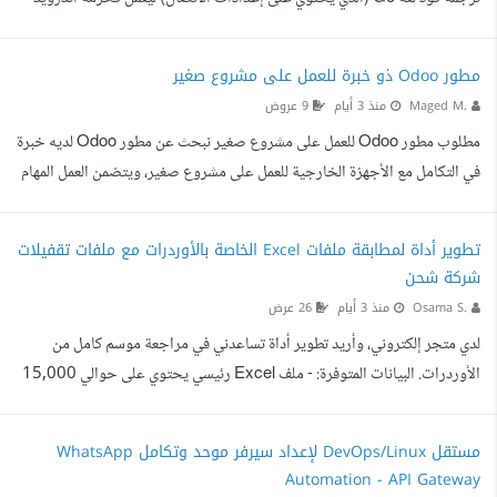
بصيغة .aar. الدمج في مشروع الأندرويد (VS Code / Android Studio): تضع
ملف الـ .aar داخل مجلد المكتبات في مشروع تطبيق الأندرويد الخاص بك. .
مطور Odoo ذو خبرة للعمل على مشروع صغير
إضافة الـ WebView: في نفس تطبيق الأندرويد، تضيف عنصر واجهة
Maged M.
منذ 3 أيام
9 عروض
WebView وتجعله يفتح عنوان الخدمة المحلي (مثلا [http://127.0.0.1]
مطلوب مطور Odoo للعمل على مشروع صغير نبحث عن مطور Odoo لديه خبرة
(http://...) الذي تم إنشاؤه عبر الات...
في التكامل مع الأجهزة الخارجية للعمل على مشروع صغير، ويتضمن العمل المهام
التالية: المهام المطلوبة: ربط جهاز البصمة مع نظام Odoo لمزامنة بيانات الحضور
والانصراف تلقائيا. ربط طابعة الباركود / QR Code مع Odoo بحيث يتم إنشاء
تطوير أداة لمطابقة ملفات Excel الخاصة بالأوردرات مع ملفات تقفيلات
وطباعة رقم تسلسلي (Serial Number) فريد لكل منتج بشكل تلقائي.
شركة شحن
المتطلبات: خبرة قوية في تطوير وتخصيص Odoo. خبرة سابقة في ربط أجهزة
Osama S.
منذ 3 أيام
26 عرض
البصمة مع Odoo. خبرة في ربط طابعات ا...
لدي متجر إلكتروني، وأريد تطوير أداة تساعدني في مراجعة موسم كامل من
الأوردرات. البيانات المتوفرة: - ملف Excel رئيسي يحتوي على حوالي 15,000
أوردر. - عشرات ملفات Excel للتقفيلات من شركة الشحن (جميعها بنفس
التنسيق تقريبا). المطلوب: 1. قراءة ملف الأوردرات الرئيسي. 2. قراءة جميع
مستقل DevOps/Linux لإعداد سيرفر موحد وتكامل WhatsApp
ملفات التقفيلات الموجودة داخل مجلد واحد. 3. مطابقة الأوردرات باستخدام
Automation - API Gateway
رقم الأوردر (Order Number / Merchant Code). 4. استخراج تقرير نهائي