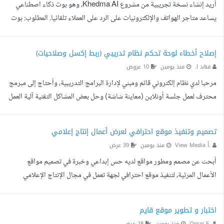
أريد إنشاء نسخة تجريبية من مشروع Khedma AI، وهو بوت ذكاء اصطناعي
احترافية للحصول على أفضل النتائج. تحسين واجهات المستخدم ...
يساعد متاجر الهواتف والإلكترونيات على الرد على العملاء تلقائيا. المطلوب: بوت
محادثة يرد على العملاء. دعم اللغة العربية والحسانية. عرض المنتجات والأسعار.
الإجابة عن الأسئلة المتكررة مثل السعر، توفر المنتج، موقع المتجر، والتوصيل.
إصلاح أخطاء لوحة تحكم نظام تدريبي (ربط إكسل وصلاحيات)
تحويل العميل إلى صاحب المتجر عند الحاجة. لوحة بسيطة لإضافة المنتجات
فهد ا.
منذ يومين
10 عروض
وتعديل المعلومات. الهدف هو إنشاء نسخة أولى بسيطة لتجربتها مع متجر واحد،
مرحبا لدي نظام إلكتروني قائم ومبني لإدارة البرامج التدريبية، وأحتاج إلى مبرمج
ثم تطويرها لاحقا ...
محترف لعمل جلسة أونلاين (معاينة شاشة) وحل بعض المشاكل التقنية آلية العمل
المقترحة: أفضل أن نتواصل أونلاين ونقوم بمشاركة الشاشة (Screen Share)
لنرى المشكلة على الطبيعة، وسأزودك بملف الكود الأخير لتبدأ منه مباشرة وتصلح
تصميم وتنفيذ موقع احترافي لعرض أعمال إنتاج إعلامي
الأخطاء مع الحفاظ على استقرار البيانات. بانتظار عرضك لنبدأ العمل فورا.
View Media أ.
منذ يومين
39 عرض
أبحث عن مصمم ومطور مواقع لديه حس إبداعي وخبرة في تصميم مواقع
الأعمال المرئية، لتنفيذ موقع احترافي لجهة تعمل في مجال الإنتاج الإعلامي
وتصوير المشاريع والفعاليات والإعلانات. لا أرغب في تحديد منصة أو قالب معين،
وأترك للمتخصص اقتراح الحل الأنسب، بشرط أن يكون الموقع سريعا، احترافيا،
اختبار و تطوير موقع قايم
ومتوافقا بالكامل مع الكمبيوتر والجوال.
Omar E.
منذ يومين
28 عرض