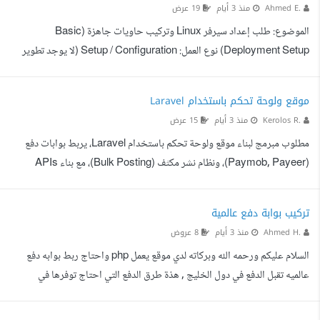
Ahmed E.
منذ 3 أيام
19 عرض
يوضح: - الأوردرات المطابقة. - الأوردرات...
الموضوع: طلب إعداد سيرفر Linux وتركيب حاويات جاهزة (Basic
Deployment Setup) نوع العمل: Setup / Configuration (لا يوجد تطوير
برمي مخصص من الصفر). المطلوب بالتحديد: تجهيز سيرفر Ubuntu/Debian:
ضبط الأساسيات: UFW Firewall, SSH Port Hardening, وتفعيل Swap
موقع ولوحة تحكم باستخدام Laravel
Memory (1GB-2GB). تركيب لوحة إدارة وحاويات: تثبيت Docker
Kerolos R.
منذ 3 أيام
15 عرض
Portainer أو CloudPanel. ربط الدومين وتفعيل شهادة SSL مجانية (Lets
مطلوب مبرمج لبناء موقع ولوحة تحكم باستخدام Laravel، يربط بوابات دفع
Encrypt). تشغيل خدمة WhatsApp API (Ready Docker Image):
(Paymob, Payeer)، ونظام نشر مكثف (Bulk Posting)، مع بناء APIs
ملاحظة مهمة: المطلو...
مؤمنة. بناء سكربت أتمتة بـ Python يثبت على سيرفر محلي (Mini PC Linux)،
يعتمد على Playwright لإدارة متصفحات مخفية، مع برمجة نظام تدوير الآي بي
تركيب بوابة دفع عالمية
(IP Rotation) عبر فلاشات 4G. ربط الخدمات الخارجية بالـ API (فك الكابتشا،
Ahmed H.
منذ 3 أيام
8 عروض
تفعيل الـ SMS، و Gemini API لتوليد المحتوى).
السلام عليكم ورحمه الله وبركاته لدي موقع يعمل php واحتاج ربط بوابه دفع
عالميه تقبل الدفع في دول الخليج , هذة طرق الدفع التي احتاج توفرها في
المنصة 1. Visa وMastercard. 2. Apple Pay. 3. Google Pay. 4.
KNET (للكويت). 5. mada (للسعودية). من لديه خبره في هذة الامور يتفضل