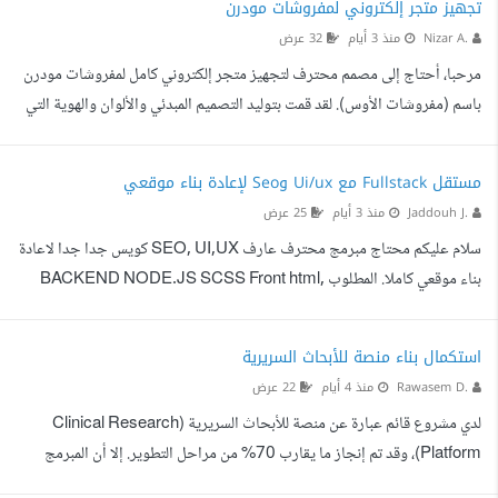
تجهيز متجر إلكتروني لمفروشات مودرن
بالتوفيق للجميع
Nizar A.
منذ 3 أيام
32 عرض
مرحبا، أحتاج إلى مصمم محترف لتجهيز متجر إلكتروني كامل لمفروشات مودرن
باسم (مفروشات الأوس). لقد قمت بتوليد التصميم المبدئي والألوان والهوية التي
تعجبني بالكامل (مرفق صور واجهة الموقع). المطلوب هو نقل هذا التصميم
وتطبيقه على منصة جاهزة أو تعديله على Framer ليكون المتجر شغالا بالكامل،
مستقل Fullstack مع Ui/ux وSeo لإعادة بناء موقعي
مضبوطا على دولة الأردن بالدينار الأردني، وجاهزا لرفع صور منتجاتي الحقيقية.
Jaddouh J.
منذ 3 أيام
25 عرض
سلام عليكم محتاج مبرمج محترف عارف SEO, UI,UX كويس جدا جدا لاعادة
بناء موقعي كاملا. المطلوب BACKEND NODE.JS SCSS Front html,
css,js اضافة شات بوت، مفش Framework او Apis اضافة الصفحات كاملة
مع محتواها الى الداتابيز بحيث مستقبلا اقدر اعدل عليها. اضافة فورم، عدم
استكمال بناء منصة للأبحاث السريرية
استعمال Ai. تحسين ال Ui,ux على التصميم الجديد. اداء عالي يعني عدم اضافة
Rawasem D.
منذ 4 أيام
22 عرض
مكتبات كاملا لل Icons. فقط لي نحنا محتاجينو. تصميم ٥ صفحات مثل من نحن،
لدي مشروع قائم عبارة عن منصة للأبحاث السريرية (Clinical Research
اتصل بنا الخ.. بلنسبة لل SEO مش عايز اي مشاكل نه...
Platform)، وقد تم إنجاز ما يقارب 70% من مراحل التطوير. إلا أن المبرمج
السابق اعتذر عن إكمال المشروع لأسباب خاصة، بينما أمتلك الكود المصدري