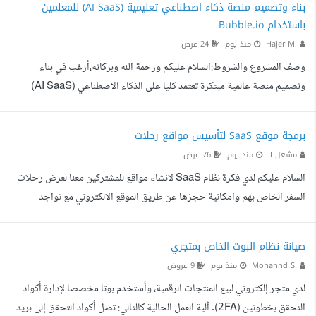
بناء وتصميم منصة ذكاء اصطناعي تعليمية (AI SaaS) للمعلمين
ومنظم (يفضل باستخدام React/Next.js لضمان السرعة العالية وتحسين
باستخدام Bubble.io
محركات البحث). لوحة تحكم مخصصة وسهلة الاستخدام: بناء نظام خلفي
Hajer M.
منذ يوم
24 عرض
(Backend) ولوحة تحكم (Dashboard) تتيح لم...
وصف المشروع والشروط:السلام عليكم ورحمة الله وبركاته،أرغب في بناء
وتصميم منصة عالمية مبتكرة تعتمد كليا على الذكاء الاصطناعي (AI SaaS)
تهدف إلى مساعدة المعلمين والمعلمات حول العالم في تحضير الحصص، صياغة
سيناريوهات الشرح التفاعلية، وتوليد أوراق العمل والألعاب التعليمية في ثوان
برمجة موقع SaaS لتأسيس مواقع رحلات
معدودة.المطلوب تنفيذه بدقة:الواجهة الأمامية وقاعدة البيانات (Front-End
مشعل ا.
منذ يوم
76 عرض
DB): بناء الموقع وتصميم لوحة تحكم المعلمين (Dashboard) باستخدام منصة
السلام عليكم لدي فكرة نظام SaaS لانشاء مواقع للمشتركين معنا لعرض رحلات
Bubble.io مع الاعتماد على تصميم عصر...
السفر الخاص بهم وامكانية حجزها عن طريق الموقع الالكتروني مع تواجد
صفحات فرعية يمكن تعديلها لكل مشترك كل مشترك يستطيع انشاء صب دومين
على منصتنا او اختيار رابط خاص لحجزه طبعا احتاج ادارة لاسعار الباقات
صيانة نظام البوت الخاص بمتجري
والمزايا سوف يتم مشاركة واجهات المستخدم مع المبرمج بعد رؤية اعمال
Mohannd S.
منذ يوم
9 عروض
مشابهه للتسعير النهائي عبر المنصة 1. لوحة تحكم وكالات السياحة (Vendor
لدي متجر إلكتروني لبيع المنتجات الرقمية، وأستخدم بوتا مخصصا لإدارة أكواد
Dashboard): إدارة العروض: إمكانية إضافة وتع...
التحقق بخطوتين (2FA). آلية العمل الحالية كالتالي: تصل أكواد التحقق إلى بريد