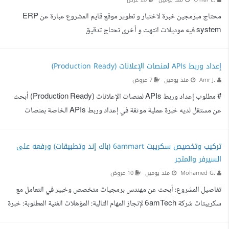
محتاج مبرمجين خبرة لاختبار و تطوير موقع قايم المشروع عبارة عن ERP
system فيه موديلات انتهت و أخرى تحتاج تدقيق
إعداد وربط APIs لمنصات الإعلانات (Production Ready)
Amr J.
منذ يومين
7 عروض
# مطلوب إعداد وربط APIs لمنصات الإعلانات (Production Ready) أبحث
عن مستقل لديه خبرة عملية موثقة في إعداد وربط APIs الخاصة بمنصات
الإعلانات التالية، مع تسليم Credentials جاهزة للاستخدام الفعلي على بيئة
Production. ## المطلوب ### 1. TikTok Ads إنشاء TikTok Business /
تركيب وتخصيص سكريبت 6ammart (باك إند وتطبيقات) ورفعه على
Developer Account إذا لزم إنشاء التطبيق (App) إعداد OAuth Flow بشكل
السيرفر والمتجر
كامل استخراج: Access Token Refresh Token App ID App Secret
Mohamed G.
منذ يومين
10 عروض
### 2. Snapchat Ads إنشاء Snapchat Business / Developer A...
تفاصيل المشروع: أبحث عن مهندس برمجيات متخصص وخبير في التعامل مع
سكريبتات شركة 6amTech لإنجاز المهام التالية: المؤهلات الفنية المطلوبة: خبرة
ممتازة في Laravel (Backend). خبرة ممتازة في Flutter (تطبيقات الموبايل: