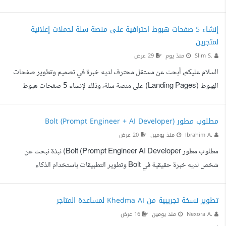
إلكتروني مخصص. يقوم البوت بقراءة الرسائل الواردة واستخراج رمز التحقق.
يعرض الرمز تلقائيا داخل لوحة التحكم، بحيث يتمكن العميل من إدخال بياناته
إنشاء 5 صفحات هبوط احترافية على منصة سلة لحملات إعلانية
والحصول على رمز التحقق مباشرة. المشكلة التي ظهرت مؤخرا هي أن البوت
لمتجرين
أصبح في بعض الحالات لا يجلب رموز التحقق من البريد الإلكتروني، رغم وصول
Slim S.
منذ يوم
29 عرض
الرسائل إلى البريد بن...
السلام عليكم، أبحث عن مستقل محترف لديه خبرة في تصميم وتطوير صفحات
الهبوط (Landing Pages) على منصة سلة، وذلك لإنشاء 5 صفحات هبوط
احترافية مخصصة لحملات إعلانية مدفوعة بهدف زيادة الطلبات ومعدل التحويل
(Conversion Rate). سيتم تنفيذ الصفحات لمتجرين مختلفين، ويجب أن
مطلوب مطور Bolt (Prompt Engineer + AI Developer)
تكون جميع الصفحات متوافقة مع الجوال وسريعة التحميل ومهيأة لتحقيق أفضل
Ibrahim A.
منذ يومين
20 عرض
أداء مع حملات Google وMeta وTikTok. الصفحات المطلوبة إجمالي عدد
مطلوب مطور Bolt (Prompt Engineer AI Developer) نبذة نبحث عن
الصفحات: 5 صفحات هبوط المنصة: سلة الغرض: حملات إعلانية ...
شخص لديه خبرة حقيقية في Bolt وتطوير التطبيقات باستخدام الذكاء
الاصطناعي وكتابة الـ Prompts، للمساعدة في تطوير منصة موجودة ومكتمل
منها أكثر من 80%. المطلوب ليس مجرد مبرمج، بل شخص يعرف كيف يحلل
تطوير نسخة تجريبية من Khedma AI لمساعدة المتاجر
النظام، ويكتب برومبتات احترافية، ويطور التطبيق بطريقة منظمة دون كسر
Nexora A.
منذ يومين
16 عرض
الأجزاء الحالية. المهام تطوير وتحسين التطبيق باستخدام Bolt. كتابة Prompts