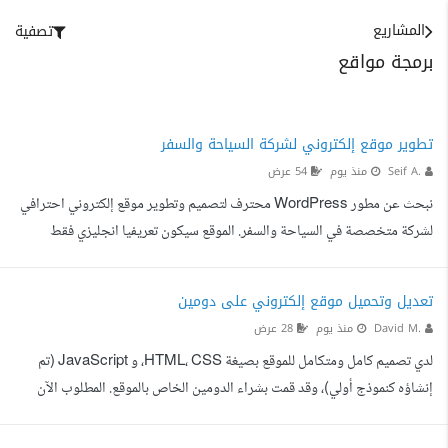
المشاريع
تصفية
برمجة مواقع
تطوير موقع إلكتروني لشركة السياحة والسفر
Seif A.
منذ يوم
54 عرض
نبحث عن مطور WordPress محترف لتصميم وتطوير موقع إلكتروني احترافي
لشركة متخصصة في السياحة والسفر. الموقع سيكون تعريفيا انجليزي فقط
ويهدف إلى عرض الشركة وخدماتها والبرامج والرحلات التي تقدمها بشكل منظم
واحترافي، مع التركيز على سهولة تصفح الموقع والتواصل مع الشركة. المطلوب
تعديل وتحميل موقع إلكتروني على دومين
تنفيذه تصميم وتطوير موقع WordPress متجاوب مع الموبايل والتابلت
David M.
منذ يوم
28 عرض
والكمبيوتر ربط الموقع بوسائل التواصل الاجتماعي وWhatsApp. نموذج
لدي تصميم كامل ومتكامل للموقع بصيغة HTML، CSS، و JavaScript (تم
للتواصل والاستفسارات. تحسين سرعة وأداء الموقع. إعداد...
إنشاؤه كنموذج أولي)، وقد قمت بشراء الدومين الخاص بالموقع. المطلوب الآن
ليس مجرد رفع ملفات، بل إعادة بناء احترافية لهذا التصميم كموقع حي، مع
المتطلبات التالية: إعادة بناء الواجهة الأمامية: نقل التصميم بأمانة إلى كود نظيف