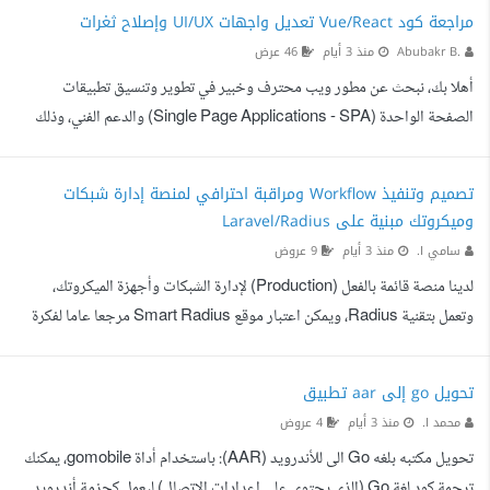
العميل، المطعم، الطيار). خبرة في React (موقع الويب واللوحة). المهام المطلوبة
مراجعة كود Vue/React تعديل واجهات UI/UX وإصلاح ثغرات
بالتفصيل: إعداد بيئة العمل والسيرفر: رفع الباك إند (Laravel) والموقع (React)
Abubakr B.
منذ 3 أيام
46 عرض
على السيرفر الخاص بنا وتهيئة قاعدة البيانات (.env Configuration). ربط
أهلا بك، نبحث عن مطور ويب محترف وخبير في تطوير وتنسيق تطبيقات
وتفعيل النطاق (...
الصفحة الواحدة (Single Page Applications - SPA) والدعم الفني، وذلك
لمراجعة وتطوير النموذج الأولي/المشروع الخاص بنا. المهام المطلوبة: المراجعة
والتدقيق الفني (Code Architecture Review): فحص البنية التحتية للكود
تصميم وتنفيذ Workflow ومراقبة احترافي لمنصة إدارة شبكات
الحالي (Clean Code Best Practices). التأكد من سرعة الأداء وكفاءة تحميل
وميكروتك مبنية على Laravel/Radius
الأصول والتنقل بين الصفحات. اكتشاف الأخطاء البرمجية (Bugs) أو الثغرات
سامي ا.
منذ 3 أيام
9 عروض
والتوصية بإصلاحها. التعديلات وتحسين و...
لدينا منصة قائمة بالفعل (Production) لإدارة الشبكات وأجهزة الميكروتك،
وتعمل بتقنية Radius، ويمكن اعتبار موقع Smart Radius مرجعا عاما لفكرة
المشروع. خلال الفترة الأخيرة بدأت تظهر مشاكل عشوائية داخل النظام، مثل
فشل بعض الكروت في تسجيل الدخول بشكل متقطع، وعند مراجعة السجلات
تحويل go إلى aar تطبيق
(Logs) نجد أن عملية الاتصال فشلت دون وجود نمط واضح للمشكلة، حيث
محمد ا.
منذ 3 أيام
4 عروض
تحدث هذه الحالات بشكل فردي وعشوائي. المطلوب هو تصميم وتنفيذ
تحويل مكتبه بلغه Go الى للأندرويد (AAR): باستخدام أداة gomobile، يمكنك
Workflow احترافي للمشروع (المبني باستخدام Laravel)، مع...
ترجمة كود لغة Go (الذي يحتوي على إعدادات الاتصال) ليعمل كحزمة أندرويد