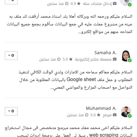
إدخال منتجات سله
4.9
منذ سنتين
السلام عليكم ورحمه الله وبركاته أهلا بك استاذ محمد أرفقت لك ملف به
عينه من مشروع عملت عليه في جمع البيانات سأقوم بجمع جميع البيانات
المتاحه عنهم من مواقع إلكترو...
Samaha A.
مصممة متاجر إلكترونية
5.0
منذ سنتين
السلام عليكم معاكم سماحه من الامارات ولدي الوقت الكافي لتنفيذ
المطلوب و عمل ملف Google sheet بالبيانات المطلوبة من خلال
التواصل مع اصحاب المزارع والمواشي المعني...
Muhammad A.
مبرمج
5.0
منذ سنتين
السلام عليكم اخى محمد معك محمد مبرمج متخصص فى مجال استخراج
البيانات web scraping , سبق لى العمل على برمجة ادوات لسحب