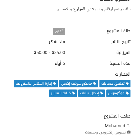
ملف يضم ارقام والميلادي المزارع والاسماء
حالة المشروع
مُغلق
تاريخ النشر
منذ شهر
الميزانية
$25.00 - $50.00
مدة التنفيذ
5 أيام
المهارات
تدقيق حسابات
مايكروسوفت إكسل
إدارة المتاجر الإلكترونية
ووكومرس
إدخال بيانات
كتابة التقارير
صاحب المشروع
Mohamed T.
تسويق إلكتروني ومبيعات