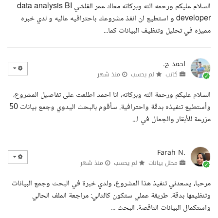
السلام عليكم ورحمه الله وبركاته معاك عمر القلشي data analysis BI
developer و استطيع ان انفذ مشروعك باحترافيه عاليه و لدي خبره
مميزه في تحليل وتنظيف البيانات كما...
احمد ح.
كاتب
لم يحسب
منذ شهر
السلام عليكم ورحمة الله وبركاته، انا احمد اطلعت على تفاصيل المشروع،
وأستطيع تنفيذه بدقة واحترافية. سأقوم بالبحث اليدوي وجمع بيانات 50
مزرعة للأبقار والجمال في ا...
Farah N.
محلل بيانات
لم يحسب
منذ شهر
مرحبا، يسعدني تنفيذ هذا المشروع، ولدي خبرة في البحث وجمع البيانات
وتنظيمها بدقة. طريقة عملي ستكون كالتالي: مراجعة الملف الحالي
واستكمال البيانات الناقصة. البحث ...