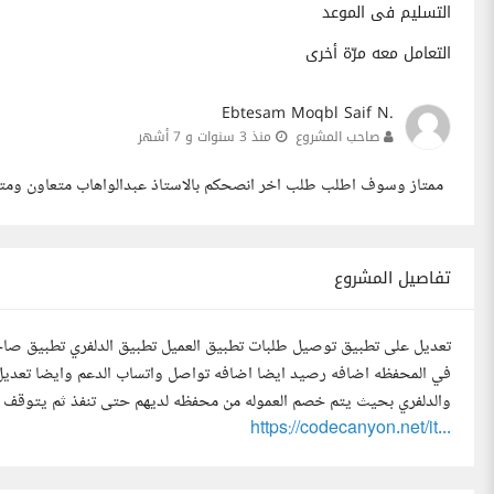
التسليم فى الموعد
التعامل معه مرّة أخرى
Ebtesam Moqbl Saif N.
صاحب المشروع
منذ 3 سنوات و 7 أشهر
ممتاز وسوف اطلب طلب اخر انصحكم بالاستاذ عبدالواهاب متعاون ومتق
تفاصيل المشروع
تعديل على تطبيق توصيل طلبات تطبيق العميل تطبيق الدلفري تطبيق ص
في المحفظه اضافه رصيد ايضا اضافه تواصل واتساب الدعم وايضا تعديل
والدلفري بحيث يتم خصم العموله من محفظه لديهم حتى تنفذ ثم يتوقف ا
https://codecanyon.net/it...