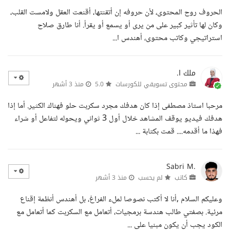
الحروف روح المحتوى، لأن حروفه إن أتقنتها، أقنعت العقل ولامست القلب،
وكان لها تأثير كبير على من يرى أو يسمع أو يقرأ. أنا طارق صلاح
استراتيجي وكاتب محتوى، أهندس ا...
ملك ا.
محتوى تسويقي للكورسات
5.0
منذ 3 أشهر
مرحبا استاذ مصطفى إذا كان هدفك مجرد سكربت حلو فهناك الكثير. أما إذا
هدفك فيديو يوقف المشاهد خلال أول 3 ثواني ويحوله لتفاعل أو شراء
فهذا ما أقدمه.... قمت بكتابة ...
Sabri M.
كاتب
لم يحسب
منذ 3 أشهر
وعليكم السلام ,أنا لا أكتب نصوصا لملء الفراغ، بل أهندس أنظمة إقناع
مرئية. بصفتي طالب هندسة برمجيات، أتعامل مع السكربت كما أتعامل مع
الكود يجب أن يكون مبنيا على ...