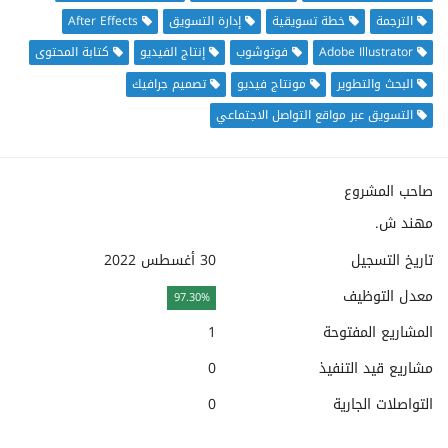
الترجمة
خطة تسويقية
إدارة التسويق
After Effects
Adobe Illustrator
فوتوشوب
إنتاج الفيديو
كتابة المحتوى
البحث والتطوير
مونتاج فيديو
تصميم جرافيك
التسويق عبر مواقع التواصل الاجتماعي
صاحب المشروع
مهند ش.
تاريخ التسجيل
30 أغسطس 2022
معدل التوظيف
97.30%
المشاريع المفتوحة
1
مشاريع قيد التنفيذ
0
التواصلات الجارية
0