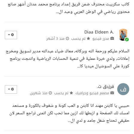
كاتب سكريبت محترف ضمن فريق إعداد برنامج محمد عدنان أشهر صانع
محتوى رياضي في الوطن العربي وعبد ال...
Diaa Eldeen A.
محرر فيديو
لم يحسب
منذ 3 أشهر
السلام عليكم ورحمة الله وبركاته، معاك ضياء عبدالله مدير تسويق ومخرج
إعلانات، ولدي خبرة عملية في تنمية الحسابات الرياضية وانتجت برنامج
كورة علي السوشيال ميديا كا...
فرزدق ت.
مصمم فيديو وجرافيك
لم يحسب
منذ شهرين
حبيبي يا كابتن مهند انا كابتن و العب كوىة و شغوف بالكورة و مستعد
امسك لك الصفحة و ازبطها لك ازين مما تحب لكن اتمنى تراجع السعر لان
حقيقي تحتاج شغل جامد و لدي ال...