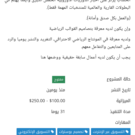
الحساب يركز على أخبار الدوريات الأوروبية الخمس الكبرى وأيضا يهتم في
البطولات القارية والعالمية للمنتخبات المهمة فقط).
(والعمل بكل صدق وأمانة).
وإن يكون لديه معرفة بتصاميم القوالب الرياضية
ولديه معرفة في المونتاج الرياضي الاحترافي، التغريد والنشر يوميا والرد
على المتابعين والتفاعل معهم.
يجب أن يكون لديه أعمال سابقة حقيقية ووضعها هنا
حالة المشروع
مفتوح
تاريخ النشر
منذ يومين
الميزانية
$100.00 - $250.00
مدة التنفيذ
31 يوما
المهارات
التسويق عبر الإنترنت
تصميم بوسترات
التسويق الإلكتروني