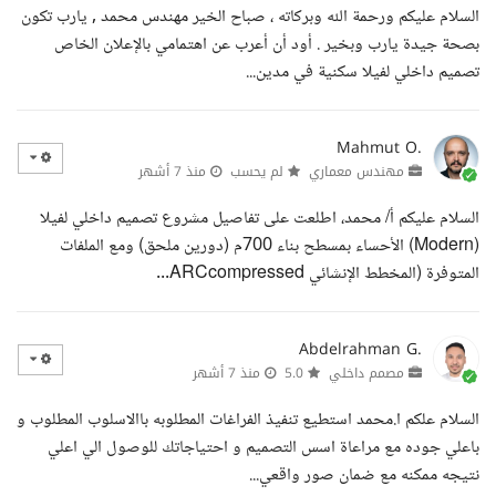
السلام عليكم ورحمة الله وبركاته ، صباح الخير مهندس محمد , يارب تكون
بصحة جيدة يارب وبخير . أود أن أعرب عن اهتمامي بالإعلان الخاص
تصميم داخلي لفيلا سكنية في مدين...
Mahmut O.
مهندس معماري
لم يحسب
منذ 7 أشهر
السلام عليكم أ/ محمد، اطلعت على تفاصيل مشروع تصميم داخلي لفيلا
(Modern) الأحساء بمسطح بناء 700م (دورين ملحق) ومع الملفات
المتوفرة (المخطط الإنشائي ARCcompressed...
Abdelrahman G.
مصمم داخلي
5.0
منذ 7 أشهر
السلام علكم ا.محمد استطيع تنفيذ الفراغات المطلوبه باالاسلوب المطلوب و
باعلي جوده مع مراعاة اسس التصميم و احتياجاتك للوصول الي اعلي
نتيجه ممكنه مع ضمان صور واقعي...