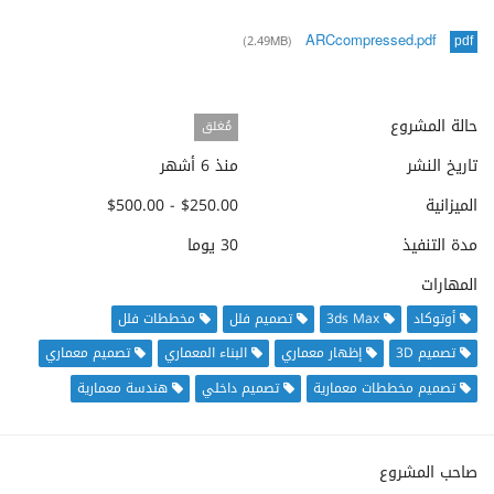
ARCcompressed.pdf
(2.49MB)
pdf
حالة المشروع
مُغلق
تاريخ النشر
منذ 6 أشهر
الميزانية
$250.00 - $500.00
مدة التنفيذ
30 يوما
المهارات
أوتوكاد
3ds Max
تصميم فلل
مخططات فلل
تصميم 3D
إظهار معماري
البناء المعماري
تصميم معماري
تصميم مخططات معمارية
تصميم داخلي
هندسة معمارية
صاحب المشروع