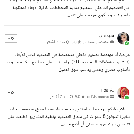
السلام عليكم استاذ محمد, انا المهندسة ياسمين السلوم خبرة 3 سنوات
في التصميم الداخلي استطيع تقديم المخططات ثلاثية الابعاد المطلوبة
باحترافية وسأكون حريصة على تقد...
سيده ع.
مهندس معماري
5.0
منذ 7 أشهر
مرحبا، أنا مهندسة تصميم داخلي متخصصة في التصميم ثلاثي الأبعاد
(3D) والمخططات التنفيذية (2D)، واشتغلت على مشاريع سكنية متنوعة
بأسلوب عصري وعملي يناسب ذوق العميل ...
Hiba A.
مصممة داخليه
5.0
منذ 7 أشهر
السلام عليكم ورحمه الله اهلا م . محمد معك هبة الشيخ، مصممة داخلية
بخبرة تتجاوز 8 سنوات في مجال التصميم وتنفيذ المشاريع. اطلعت على
تفاصيل عرضك، ويسعدني أن أضع خب...