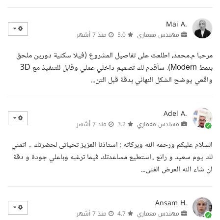
Mai A.
مهندس معماري
5.0
منذ 7 أشهر
مرحبا م.محمد، اطلعت على تفاصيل المشروع (فيلا سكنية دورين ملحق
بنمط Modern). سأقدم لك تصميم داخلي عملي وقابل للتنفيذ مع 3D
واقعي يوضح الشكل النهائي بدقة قبل التن...
Adel A.
مهندس معماري
3.2
منذ 7 أشهر
السلام عليكم ورحمه الله وبركاته : استاذنا العزيز تحياتى لحضرتك .. اتمني
لك يوم سعيد و رائع ..استطيع مساعدتك فيما ترغبه وباعلي جودة و دقة
ان شاء الله العرض الفنى...
Ansam H.
مهندس معماري
4.7
منذ 7 أشهر