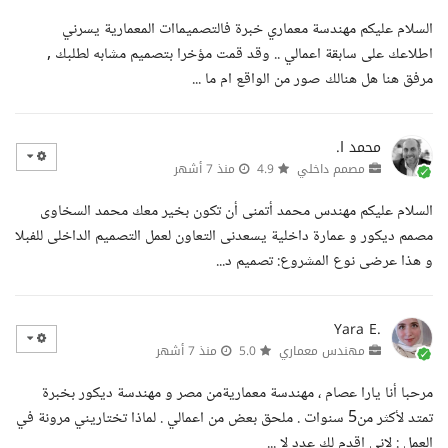
السلام عليكم مهندسة معماري خبرة فالتصميماات المعمارية يسرني
اطلاعك على سابقة اعمالي .. وقد قمت مؤخرا بتصميم مشابه لطلبك ,
مرفق هنا هل هنالك صور من الواقع ام ما ...
محمد ا.
مصمم داخلي
4.9
منذ 7 أشهر
السلام عليكم مهندس محمد أتمنى أن تكون بخير معك محمد السخاوى
مصمم ديكور و عمارة داخلية يسعدنى التعاون لعمل التصميم الداخلى للفبلا
و هذا عرضى نوع المشروع: تصميم د...
Yara E.
مهندس معماري
5.0
منذ 7 أشهر
مرحبا أنا يارا عصام ، مهندسة معماريةمن مصر و مهندسة ديكور بخبرة
تمتد لأكثر من5 سنوات . ملحق بعض من اعمالي . لماذا تختاريني مرونة في
العمل : لاني اقدم لك عدد لا ...