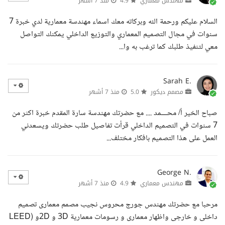
مهندس معماري
4.9
منذ 7 أشهر
السلام عليكم ورحمة الله وبركاته معك اسماء مهندسة معمارية لدي خبرة 7
سنوات في مجال التصميم المعماري والتوزيع الداخلي يمكنك التواصل
معي لتنفيذ طلبك كما ترغب به وا...
Sarah E.
مصمم ديكور
5.0
منذ 7 أشهر
صباح الخير أ/ محــــمد .... مع حضرتك مهندسة سارة المقدم خبرة اكثر من
7 سنوات في التصميم الداخلي قرأت تفاصيل طلب حضرتك ويسعدني
العمل على هذا التصميم بافكار مختلف...
George N.
مهندس معماري
4.9
منذ 7 أشهر
مرحبا مع حضرتك مهندس جورج محروس نجيب مصمم معمارى تصميم
داخلى و خارجى واظهار معمارى و رسومات معمارية 3D و 2Dو (LEED