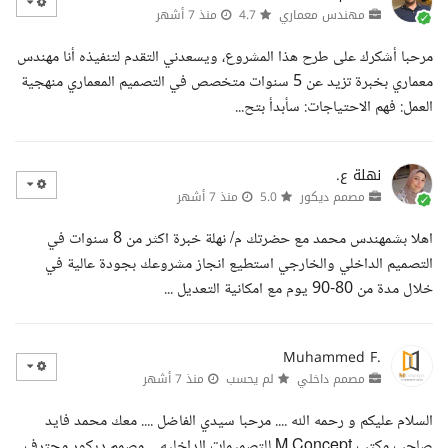
مهندس معماري
4.7
منذ 7 أشهر
مرحبا أشكرك على طرح هذا المشروع، ويسعدني التقدم لتنفيذه أنا مهندس
معماري بخبرة تزيد عن 5 سنوات متخصص في التصميم المعماري منهجية
العمل: فهم الاحتياجات: سأبدأ بتح...
نهلة ع.
مصمم ديكور
5.0
منذ 7 أشهر
اهلا بشمهندس محمد مع حضرتك م/ نهلة خبرة اكثر من 8 سنوات في
التصميم الداخلي والخارجي استطيع انجاز مشروعك بجودة عالية في
خلال مدة من 80-90 يوم مع امكانية التعديل ...
Muhammed F.
مصمم داخلي
لم يحسب
منذ 7 أشهر
السلام عليكم و رحمه الله .... مرحبا سيدي الفاضل .... معك محمد فايد
صاحب مكتب M Concept للتصميمات الداخليه ....مصمم ديكور محترف