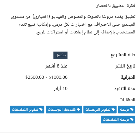
فكرة التطبيق باختصار:
تطبيق يقدم دروسًا بالصوت والنصوص والفيديو (اختياري)، من مستوى
المبتدئ حتى الاحتراف، مع اختبارات لكل درس، وإمكانية تتبع تقدم
المستخدم، بالإضافة إلى نظام إعلانات أو اشتراكات للربح.
حالة المشروع
مكتمل
تاريخ النشر
منذ 8 أشهر
الميزانية
$1000.00 - $2500.00
مدة التنفيذ
10 أيام
المهارات
برمجة
تطوير البرمجيات
هندسة البرمجيات
تطوير التطبيقات
برمجة التطبيقات