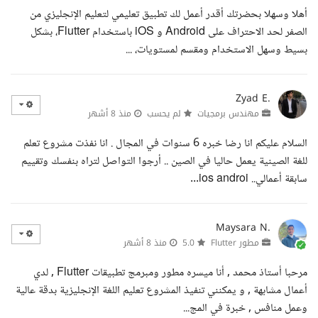
أهلا وسهلا بحضرتك أقدر أعمل لك تطبيق تعليمي لتعليم الإنجليزي من
الصفر لحد الاحتراف على Android و iOS باستخدام Flutter، بشكل
بسيط وسهل الاستخدام ومقسم لمستويات، ...
Zyad E.
مهندس برمجيات
لم يحسب
منذ 8 أشهر
السلام عليكم انا رضا خبره 6 سنوات في المجال . انا نفذت مشروع تعلم
للغة الصينية يعمل حاليا في الصين .. أرجوا التواصل لتراه بنفسك وتقييم
سابقة أعمالي.. ios androi...
Maysara N.
مطور Flutter
5.0
منذ 8 أشهر
مرحبا أستاذ محمد , أنا ميسره مطور ومبرمج تطبيقات Flutter , لدي
أعمال مشابهة , و يمكنني تنفيذ المشروع تعليم اللغة الإنجليزية بدقة عالية
وعمل منافس , خبرة في المج...