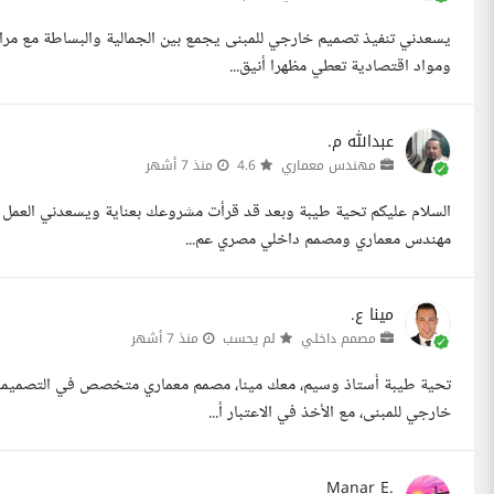
يسعدني تنفيذ تصميم خارجي للمبنى يجمع بين الجمالية والبساطة مع مراعا
ومواد اقتصادية تعطي مظهرا أنيق...
عبدالله م.
مهندس معماري
4.6
منذ 7 أشهر
السلام عليكم تحية طيبة وبعد قد قرأت مشروعك بعناية ويسعدني العمل م
مهندس معماري ومصمم داخلي مصري عم...
مينا ع.
مصمم داخلي
لم يحسب
منذ 7 أشهر
تحية طيبة أستاذ وسيم، معك مينا، مصمم معماري متخصص في التصميمات 
خارجي للمبنى، مع الأخذ في الاعتبار أ...
Manar E.