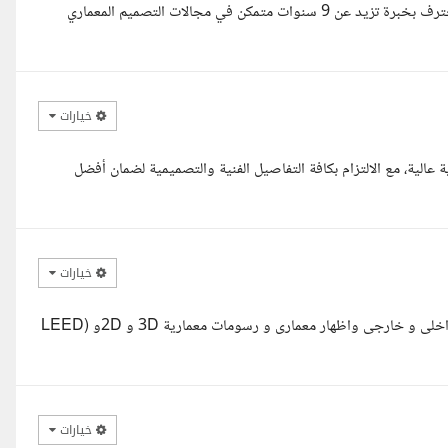
مهندس معماري _ محمد عبد الرحمن ملخص شخصي مهندس معماري محترف بخبرة تزيد عن 9 سنوات متمكن في مجالات التصميم المعماري
خيارات
الية، مع الالتزام بكافة التفاصيل الفنية والتصميمية لضمان أفضل
خيارات
مرحبا مع حضرتك مهندس جورج محروس نجيب مصمم معمارى تصميم داخلى و خارجى واظهار معمارى و رسومات معمارية 3D و 2Dو (LEED
خيارات