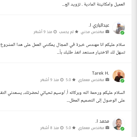
العميل وامكانيتة المادية . تزويد الع...
عبدالباري ا.
مهندس مدني
لم يحسب
منذ 9 أشهر
سلام عليكم انا مهندس خبرة في المجال يمكنني العمل على هدا المشرو
تسهل لك الاختيار مستعد انفذ طلبك بأ...
Tarek H.
مهندس معماري
5.0
منذ 9 أشهر
السلام عليكم ورحمة الله وبركاته أ. /وسيم تحياتي لحضرتك، يسعدني التق
على الوصول إلى التصميم المطل...
محمد ا.
مهندس معماري
5.0
منذ 8 أشهر