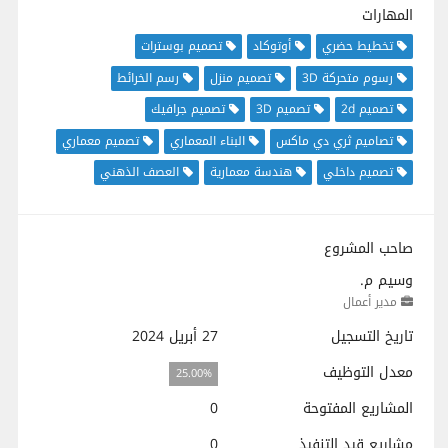
المهارات
تخطيط حضري
أوتوكاد
تصميم بوسترات
رسوم متحركة 3D
تصميم منزل
رسم الخرائط
تصميم 2d
تصميم 3D
تصميم جرافيك
تصاميم ثري دي ماكس
البناء المعماري
تصميم معماري
تصميم داخلي
هندسة معمارية
العصف الذهني
صاحب المشروع
وسيم م.
مدير أعمال
تاريخ التسجيل
27 أبريل 2024
معدل التوظيف
25.00%
المشاريع المفتوحة
0
مشاريع قيد التنفيذ
0