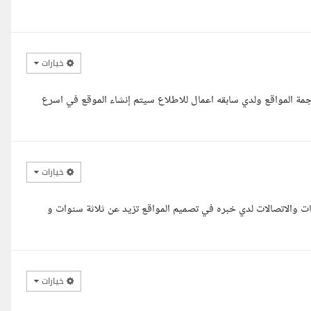
خيارات
ليكم مع حضرتك هاجر frontend وخبيرة في WordPress وترجمة المواقع ولدي سابقه اعمال للاطلاع سيتم إنشاء الموقع في اسرع
خيارات
مات والاتصالات لدي خبره في تصميم المواقع تزيد عن ثلاثة سنوات و
خيارات