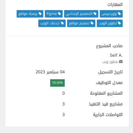
المهارات
ووردبريس
التصميم الإبداعي
Figma
برمجة مواقع
تطوير الويب
تصميم مواقع
خدمات الويب
صاحب المشروع
Seif A.
مطور ويب
تاريخ التسجيل
04 سبتمبر 2023
معدل التوظيف
50.00%
المشاريع المفتوحة
0
مشاريع قيد التنفيذ
3
التواصلات الجارية
3