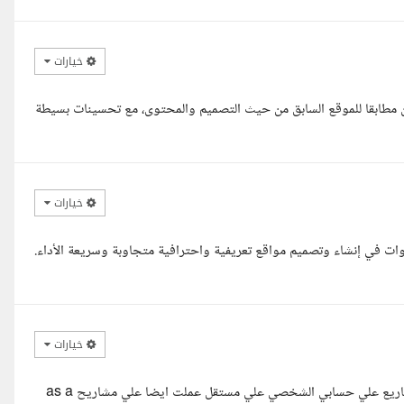
خيارات
 مطابقا للموقع السابق من حيث التصميم والمحتوى، مع تحسينات بسيطة
خيارات
أنا يحيى، مصمم ومطور مواقع WordPress بخبرة تتجاوز 5 سنوات في إنشاء وتصميم مواقع تعريفية واحترافية متجاوبة وسريعة الأداء.
خيارات
اهلا استاذ سيف انا حسناء لدي خبرة في ووردبريس و ووكمرس مع المشاريع علي حسابي الشخصي علي مستقل عملت ايضا علي مشاريح as a