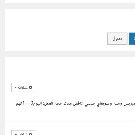
دخول
خيارات
مرحبا سيف , معاك محمود مبرمج بخبرة تفوق السنتين اشتغلت علي ووردبريس وسلة وشوبفاي خليني اناقش معاك خطة العمل: اليوم0==1فهم
خيارات