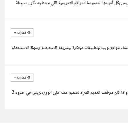
 بكل أنواعها، خصوصا المواقع التعريفية اللي محتاجه تكون بسيطة
خيارات
شاء مواقع ويب وتطبيقات مبتكرة وسريعة الاستجابة وسهلة الاستخدام
خيارات
السلام عليكم، اهلا بحضرتك انا مصمم مواقع على الووردبريس من 2021 واذا كان موقعك القديم المراد تصميم مثله على الووردبريس في حدود 3