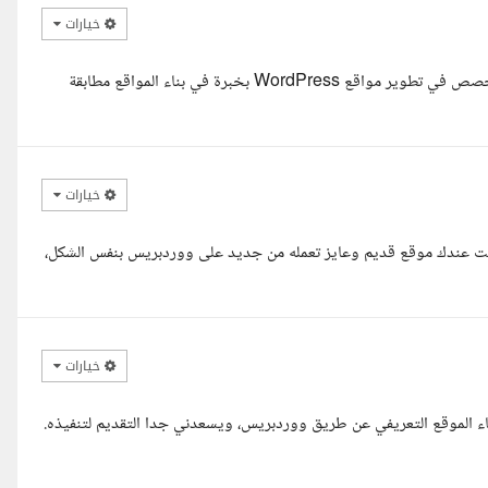
خيارات
السلام عليكم ورحمة الله وبركاته، معك محمد معتز، مهندس برمجيات متخصص في تطوير مواقع WordPress بخبرة في بناء المواقع مطابقة
خيارات
إنت عندك موقع قديم وعايز تعمله من جديد على ووردبريس بنفس الشكل،
خيارات
الموقع التعريفي عن طريق ووردبريس، ويسعدني جدا التقديم لتنفيذه.