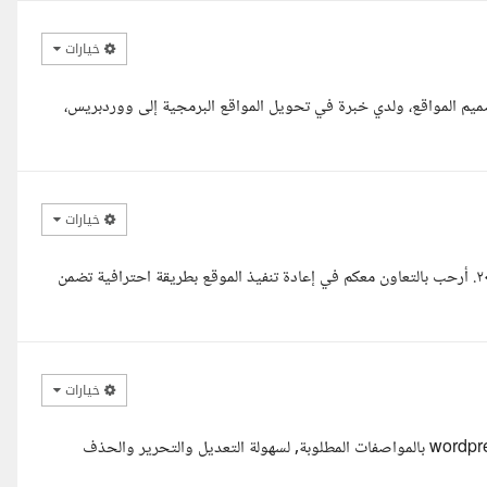
خيارات
يم المواقع، ولدي خبرة في تحويل المواقع البرمجية إلى ووردبريس،
خيارات
مرحبا استاذ سيف. معك زبيده مصممة ومطورة مواقع ووردبريس منذ ٢٠١٩. أرحب بالتعاون معكم في إعادة تنفيذ الموقع بطريقة احترافية تضمن
خيارات
اهلا بك وان شاء الله تكون بخير وصحة يمكنني تصميم الموقع بنظام wordpress بالمواصفات المطلوبة, لسهولة التعديل والتحرير والحذف