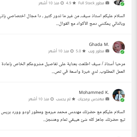
مطور Full Stack
4.9
منذ 10 أشهر
السلام عليكم استاذ سيف، من غير ما تدور كتير ، دا مجال اختصاصي بإذ
وبالتالي يمكنني دمج الأكواد مع القوال...
Ghada M.
مطور ويب
5.0
منذ 10 أشهر
مرحبا أستاذ / سيف اطلعت بعناية على تفاصيل مشروعكم الخاص بإعادة إن
العمل المطلوب. لدي خبرة واسعة في تص...
Mohammed K.
مهندس برمجيات
لم يحسب
منذ 10 أشهر
السلام عليكم مع حضرتك مهندس محمد مبرمج ومطور اودو وورد بريس سب
تبع حضرتك جاهز كله شئ هيبقي تمام وهننجز...