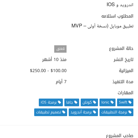
اندرويد و IOS
المطلوب استلامه
تطبيق موبايل (نسخة أولى – MVP
حالة المشروع
مُغلق
تاريخ النشر
منذ 10 أشهر
الميزانية
$100.00 - $250.00
مدة التنفيذ
7 أيام
المهارات
Swift
Ionic
كوتلن
جافا
برمجة iOS
برمجة التطبيقات
برمجة أندرويد
تصميم تطبيقات
صاحب المشروع