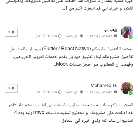
خبرة عملية بمقدار 3 سنوات لقد اطلعت على تقاصيل مشروعك واعجبتني
الفكرة واخبرك اني قد انجزت اكثر من 1...
زينب خ.
مهندس برمجيات
لم يحسب
منذ 10 أشهر
مستعدة لتنفيذ تطبيقكم (Flutter / React Native) مرحبا، اطلعت على
تفاصيل مشروعكم لبناء تطبيق موبايل يقدم خدمات تدريب الخريجين،
وفهمت أن المطلوب هو: حجز جلسات Mock...
Mohamed H.
مهندس برمجيات
لم يحسب
منذ 10 أشهر
السلام عليكم معك محمد حماد مطور تطبيقات الهواتف ب استخدام فلاتر
لقد اطلعت علي مشروعك واستطيع تسليمك نسخه mvp اوليه بعد 4
اسابيع ان شاء الله ولدي خبره في التعامل...