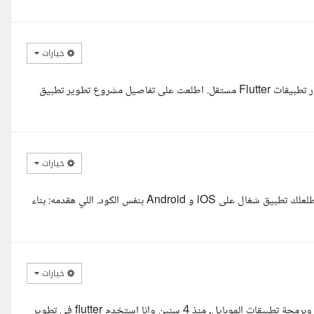
خيارات
لسلام عليكم ورحمة الله وبركاته، اناأحمد إبراهيم، مهندس برمجيات ومطور تطبيقات Flutter مستقل. اطلعت على تفاصيل مشروع تطوير تطبيق
خيارات
أهلا بيك استاذ أحمد، معاك حسام مطور موبايل شغال بـ Flutter وبقدر أطلعلك تطبيق شغال على iOS و Android بنفس الكود. اللي هقدمه: بناء
خيارات
السلام عليكم, اسمي احمد ماجد, مطور مختص في flutter framework وبرمجة تطبيقات الموبايل, منذ 4 سنين وانا استخدم flutter في تطوير