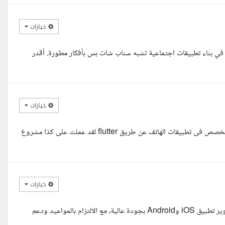
خيارات
بايل أشتغل بـ Flutter، وعندي خبرة حلوة في بناء تطبيقات اجتماعية تشبه سناب شات بس بأفكار مطورة. أقدر
خيارات
السلام عليكم معك احمد محمد مهندس برمجيات خريج علوم حاسب ومتخصص فى تطبيقات الهاتف عن طريق flutter لقد عملت على كذا مشروع
خيارات
السلام عليكم بشمهندس، أنا عبدالرحمن مبرمج فلاتر أستطيع بإذن الله تطوير تطبيق iOS وAndroid بجودة عالية، مع الالتزام بالمواعيد ودعم