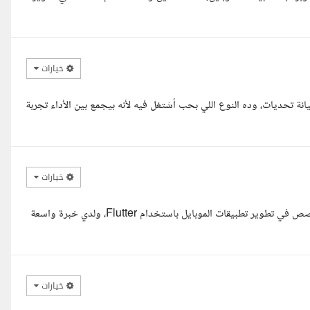
خيارات
ي شبيه Snapchat فكرة مميزة جدا ومليانة تحديات، وده النوع اللي بحب أشتغل فيه لأنه بيجمع بين الأداء تجربة
خيارات
السلام عليكم ورحمة الله وبركاته، أنا أحمد خضر، مهندس برمجيات ومتخصص في تطوير تطبيقات الموبايل باستخدام Flutter، ولدي خبرة واسعة
خيارات