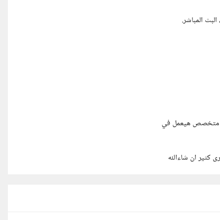
لبث المباشر.
ص متخصص هيعمل في
ى كثير ان شاءالله