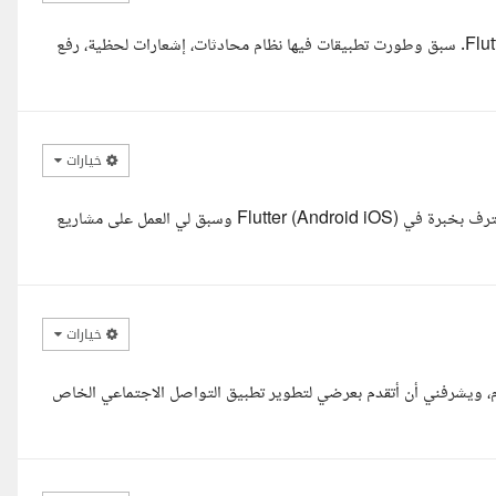
السلام عليكم ورحمة الله وبركاته، أنا مطور تطبيقات موبايل بخبرة في Flutter. سبق وطورت تطبيقات فيها نظام محادثات، إشعارات لحظية، رفع
خيارات
السلام عليكم أ. أحمد، أنا م/ عبدالرحمن اشرف، مطور تطبيقات موبايل محترف بخبرة في Flutter (Android iOS) وسبق لي العمل على مشاريع
خيارات
ام، ويشرفني أن أتقدم بعرضي لتطوير تطبيق التواصل الاجتماعي الخاص