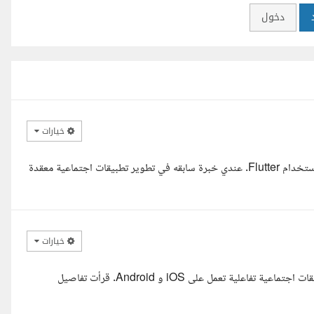
دخول
خيارات
السلام عليكم ، مرحبا احمد، أنا عبد الرحمن ايمن مطور تطبيقات موبايل باستخدام Flutter. عندي خبرة سابقه في تطوير تطبيقات اجتماعية معقدة
خيارات
السلام عليكم أنا بلال، مطور Flutter محترف بخبرة قوية في تطوير تطبيقات اجتماعية تفاعلية تعمل على iOS و Android. قرأت تفاصيل