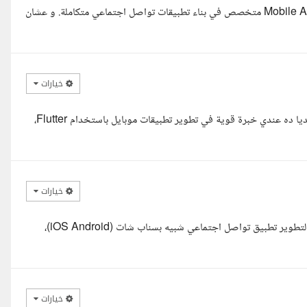
مرحبا، أ / أحمد أنا يوسف حابب أقدم نفسي كـ Mobile Application Developer متخصص في بناء تطبيقات تواصل اجتماعي متكاملة. و عشان
خيارات
أهلا، مبسوط جدا إن في فرصة إننا نشتغل سوا على تطبيق السوشيال ميديا ده عندي خبرة قوية في تطوير تطبيقات موبايل باستخدام Flutter،
خيارات
السلام عليكم ورحمة الله وبركاته استاذ احمد اطلعت على تفاصيل طلبكم لتطوير تطبيق تواصل اجتماعي شبيه بسناب شات (iOS Android)،
خيارات