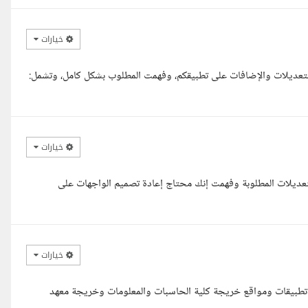
خيارات
تعديلات والإضافات على تطبيقكم، وفهمت المطلوب بشكل كامل، وتشمل:
خيارات
تعديلات المطلوبة وفهمت إنك محتاج إعادة تصميم الواجهات على
خيارات
رحمة الله وبركاته معك ريهام UI/UX Designer مصممة تطبيقات ومواقع خريجة كلية الحاسبات والمعلومات وخريجة معهد