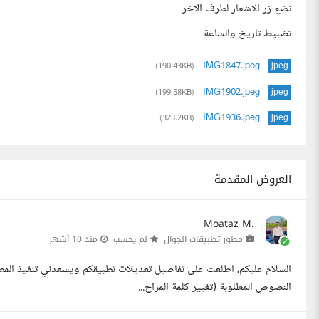
نضع زر الاشعار لطرف الاخر
تضبيط تاريخ والساعة
IMG1847.jpeg
(190.43KB)
jpeg
IMG1902.jpeg
(199.58KB)
jpeg
IMG1936.jpeg
(323.2KB)
jpeg
العروض المقدمة
Moataz M.
مطور تطبيقات الجوال
لم يحسب
منذ 10 أشهر
السلام عليكم، اطلعت على تفاصيل تعديلات تطبيقكم ويسعدني تنفيذ المطلو
النصوص المطلوبة (تغيير كلمة المراح...