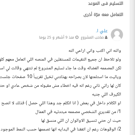
التسليم فى الموعد
التعامل معه مرّة أخرى
علي ا.
صاحب المشروع
منذ 9 أشهر و 25 يوما
والله اني اكتب واني اراعي الله
ولو تلاحظ ان جميع التقيمات للمستقلين في المنصه اللي اتعامل معهم 
لكن المصممه الفضاله وقت ما جاء تسليم المشروع لم تنتهي وقالت لي اس
وياليت ما استلمتها لان ب
كان لها رائي ثاني رغم انه فيه اخطاء مش مقبوله من شخص عادي او 
الكيرف اللي جنبه
او الكلام داخل في بعض ( انا اتكلم جد وهذا اللي حصل ) فذلك لا انصح ال
1/ من تقديري الشخصي مصممه مبتدئيه في العمال
حيث ان حتي تنسيق الاوالوان ان اللي منسق لها
2/ الوقوهات رغم ان اتفقنا في البدايه انها تصممها حسب النمط الموجود الا انى اجبرت ارجع للمصصم القديم علشان يعمل لي لوقوهات