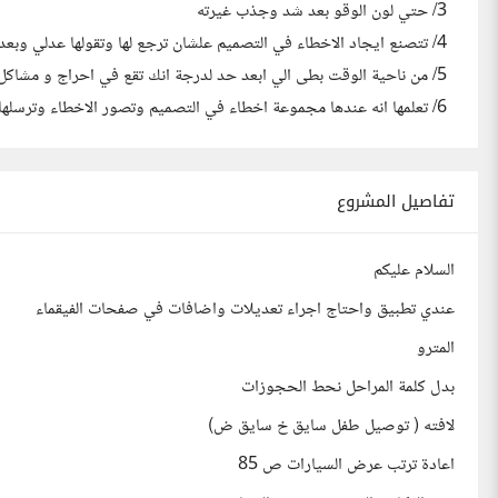
3/ حتي لون الوقو بعد شد وجذب غيرته
4/ تتصنع ايجاد الاخطاء في التصميم علشان ترجع لها وتقولها عدلي وبعدين تحسيك انك كثير طلبات
5/ من ناحية الوقت بطى الي ابعد حد لدرجة انك تقع في احراج و مشاكل مع المبرمج ومع صاحب التطبيق
6/ تعلمها انه عندها مجموعة اخطاء في التصميم وتصور الاخطاء وترسلها فويسات وفي الاخير تصلح نص الاخطاء وتقول لك انا خلصت
تفاصيل المشروع
السلام عليكم
عندي تطبيق واحتاج اجراء تعديلات واضافات في صفحات الفيقماء
المترو
بدل كلمة المراحل نحط الحجوزات
لافته ( توصيل طفل سايق خ سايق ض)
اعادة ترتب عرض السيارات ص 85