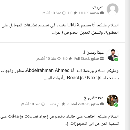
مي م.
مصمم UI UX
1.0
منذ 10 أشهر
المطلوبة، وتشمل: تعديل النصوص (المرا...
عبدالرحمن ا.
مطور Full Stack
5.0
منذ 10 أشهر
باستخدام React.js / Next.js وأدوات الوا...
مصطفى خ.
مطور واجهات أمامية
لم يحسب
منذ 10 أشهر
السلام عليكم، اطلعت على طلبك بخصوص إجراء تعديلات وإضافات على تطبي
تسمية المراحل إلى الحجوزات. إ...