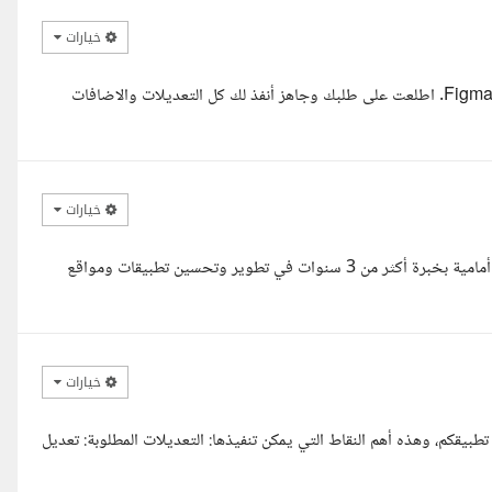
خيارات
السلام عليكم، أنا مصمم UI/UX بخبرة في تصميم تطبيقات الموبايل على Figma. اطلعت على طلبك وجاهز أنفذ لك كل التعديلات والاضافات
خيارات
وعليكم السلام ورحمة الله، أنا Abdelrahman Ahmed، مطور واجهات أمامية بخبرة أكثر من 3 سنوات في تطوير وتحسين تطبيقات ومواقع
خيارات
قكم، وهذه أهم النقاط التي يمكن تنفيذها: التعديلات المطلوبة: تعديل