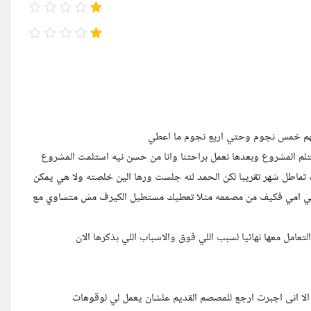
كلهم خمس نجوم وحتي اربع نجوم ما اعطي
تلم المشروع وبعدها نعمل براحتنا وانا من حسن نيه استلمت المشروع
صراحه بهذلتني تخيل تقريباً 10 صفحات جلست تماطل شهر تقريبا لكن الحمد لله جلست ورها الين خلصته ولا هي يمكن
حتي امي فكيف من مصممه مثلا تعطيك مستطيل الكيرف مش متساوي مع
تعامل معها نهائيا لسبب اللي فوق والاسباب اللي بذكرها الان