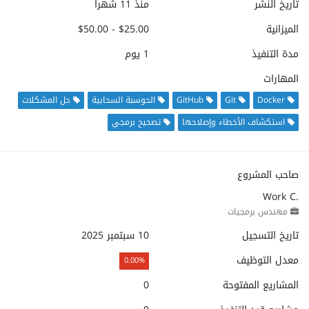
تاريخ النشر
منذ 11 شهرا
الميزانية
$25.00 - $50.00
مدة التنفيذ
1 يوم
المهارات
Docker
Git
GitHub
الحوسبة السحابية
حل المشكلات
استكشاف الأخطاء وإصلاحها
تصحيح برمجي
صاحب المشروع
Work C.
مهندس برمجيات
تاريخ التسجيل
10 سبتمبر 2025
معدل التوظيف
0.00%
المشاريع المفتوحة
0