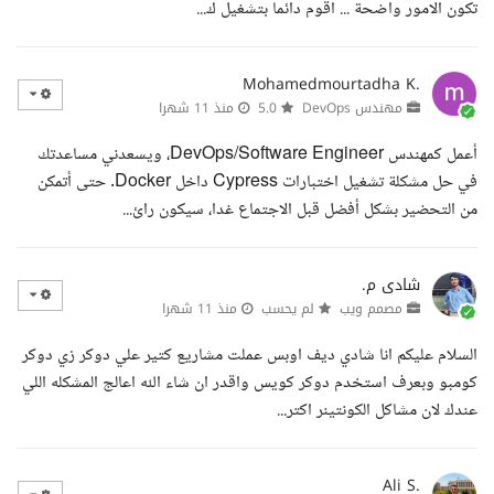
تكون الامور واضحة ... اقوم دائما بتشغيل ك...
Mohamedmourtadha K.
مهندس DevOps
5.0
منذ 11 شهرا
أعمل كمهندس DevOps/Software Engineer، ويسعدني مساعدتك
في حل مشكلة تشغيل اختبارات Cypress داخل Docker. حتى أتمكن
من التحضير بشكل أفضل قبل الاجتماع غدا، سيكون رائ...
شادى م.
مصمم ويب
لم يحسب
منذ 11 شهرا
السلام عليكم انا شادي ديف اوبس عملت مشاريع كتير علي دوكر زي دوكر
كومبو وبعرف استخدم دوكر كويس واقدر ان شاء الله اعالج المشكله اللي
عندك لان مشاكل الكونتينر اكتر...
Ali S.