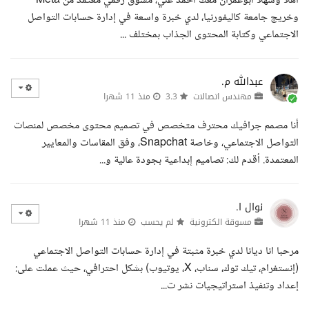
اهلا وسهلا ابوعمران معك أحمد علي، مسوق رقمي معتمد من Meta
وخريج جامعة كاليفورنيا، لدي خبرة واسعة في إدارة حسابات التواصل
الاجتماعي وكتابة المحتوى الجذاب بمختلف ...
عبدالله م.
مهندس اتصالات
3.3
منذ 11 شهرا
أنا مصمم جرافيك محترف متخصص في تصميم محتوى مخصص لمنصات
التواصل الاجتماعي، وخاصة Snapchat، وفق المقاسات والمعايير
المعتمدة. أقدم لك: تصاميم إبداعية بجودة عالية و...
نوال ا.
مسوقة الكترونية
لم يحسب
منذ 11 شهرا
مرحبا انا ديانا لدي خبرة مثبتة في إدارة حسابات التواصل الاجتماعي
(إنستغرام، تيك توك، سناب، X، يوتيوب) بشكل احترافي، حيث عملت على:
إعداد وتنفيذ استراتيجيات نشر ت...