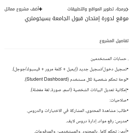
برمجة، تطوير المواقع والتطبيقات
أضف مشروع مماثل
موقع لدورة إمتحان قبول الجامعة بسيخومتري
تفاصيل المشروع
. حسابات المستخدمين
•تسجيل دخول/تسجيل جديد (إيميل + كلمة مرور + فيسبوك/جوجل).
•لوحة تحكم شخصية لكل مستخدم (Student Dashboard).
•إمكانية تعديل البيانات الشخصية (اسم، صورة، لغة مفضلة).
•صلاحيات:
•طالب: مشاهدة المحتوى، المشاركة في الاختبارات والدروس.
•مدرس: رفع مواد، إدارة دروس لايف.
•أدمن: تحكم كامل بالمحتوى والمستخدمين والمدفوعات.