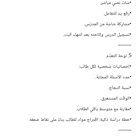
•شات نصي مباشر.
•رفع يد للتفاعل.
•مشاركة شاشة من المدرّس.
•تسجيل الدرس وإتاحته بعد انتهاء البث.
⸻
5. لوحة التقدّم
•إحصائيات شخصية لكل طالب:
•عدد الأسئلة المجابة.
•نسبة النجاح.
•الوقت المستغرق.
•مقارنة مع متوسط باقي الطلاب.
•خطة دراسة ذكية: اقتراح مواد للطالب بناءً على نقاط ضعفه.
⸻