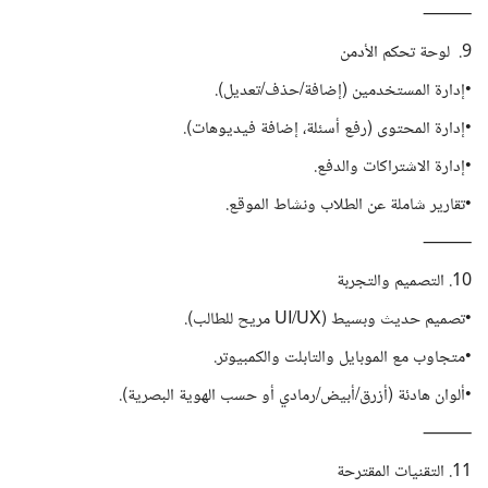
⸻
9. ️ لوحة تحكم الأدمن
•إدارة المستخدمين (إضافة/حذف/تعديل).
•إدارة المحتوى (رفع أسئلة، إضافة فيديوهات).
•إدارة الاشتراكات والدفع.
•تقارير شاملة عن الطلاب ونشاط الموقع.
⸻
10. التصميم والتجربة
•تصميم حديث وبسيط (UI/UX مريح للطالب).
•متجاوب مع الموبايل والتابلت والكمبيوتر.
•ألوان هادئة (أزرق/أبيض/رمادي أو حسب الهوية البصرية).
⸻
11. التقنيات المقترحة