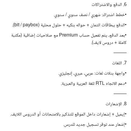
6. الدفع والاشتراكات
•خطط اشتراك: شهري / نصف سنوي / سنوي.
•الدفع ببطاقات ائتمان + حواله بنكيه + حلول محلية (bit / paybox).
•بعد الدفع، يتم تفعيل حساب Premium مع صلاحيات إضافية (مكتبة
كاملة + دروس لايف).
⸻
7. اللغات
•واجهة بثلاث لغات: عربي، عبري، إنجليزي.
•دعم الاتجاه RTL للغة العربية والعبرية.
⸻
8. الإشعارات
•إيميل + إشعارات داخل الموقع للتذكير بالامتحانات أو الدروس اللايف.
•إشعار عند توفر تسجيل جديد للدرس.