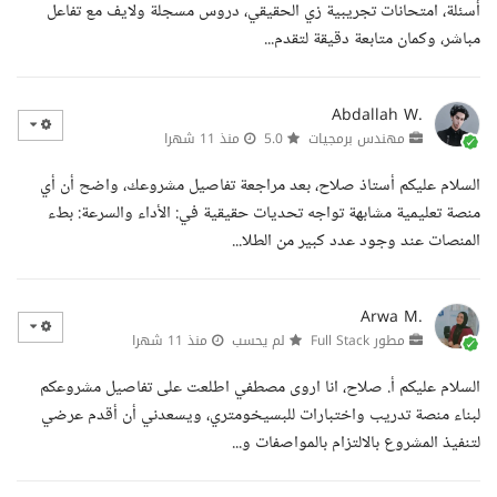
أسئلة، امتحانات تجريبية زي الحقيقي، دروس مسجلة ولايف مع تفاعل
مباشر، وكمان متابعة دقيقة لتقدم...
Abdallah W.
مهندس برمجيات
5.0
منذ 11 شهرا
السلام عليكم أستاذ صلاح، بعد مراجعة تفاصيل مشروعك، واضح أن أي
منصة تعليمية مشابهة تواجه تحديات حقيقية في: الأداء والسرعة: بطء
المنصات عند وجود عدد كبير من الطلا...
Arwa M.
مطور Full Stack
لم يحسب
منذ 11 شهرا
السلام عليكم أ. صلاح، انا اروى مصطفي اطلعت على تفاصيل مشروعكم
لبناء منصة تدريب واختبارات للبسيخومتري، ويسعدني أن أقدم عرضي
لتنفيذ المشروع بالالتزام بالمواصفات و...