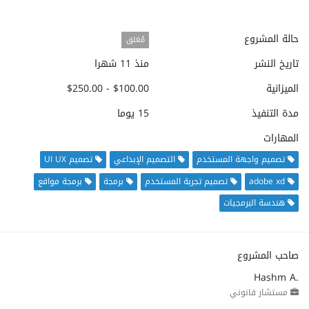
حالة المشروع
مُغلق
تاريخ النشر
منذ 11 شهرا
الميزانية
$100.00 - $250.00
مدة التنفيذ
15 يوما
المهارات
تصميم واجهة المستخدم
التصميم الإبداعي
تصميم UI UX
adobe xd
تصميم تجربة المستخدم
برمجة
برمجة مواقع
هندسة البرمجيات
صاحب المشروع
Hashm A.
مستشار قانوني