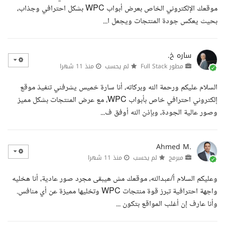
موقعك الإلكتروني الخاص بعرض أبواب WPC بشكل احترافي وجذاب،
بحيث يعكس جودة المنتجات ويجعل ا...
ساره خ.
مطور Full Stack
لم يحسب
منذ 11 شهرا
السلام عليكم ورحمة الله وبركاته، أنا سارة خميس يشرفني تنفيذ موقع
إلكتروني احترافي خاص بأبواب WPC، مع عرض المنتجات بشكل مميز
وصور عالية الجودة، وبإذن الله أوفق ف...
Ahmed M.
مبرمج
لم يحسب
منذ 11 شهرا
وعليكم السلام أ/عبدالله، موقعك مش هيبقى مجرد صور عادية، أنا هخليه
واجهة احترافية تبرز قوة منتجات WPC وتخليها مميزة عن أي منافس.
وأنا عارف إن أغلب المواقع بتكون ...