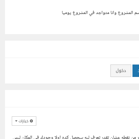
م المشروع وانا متواجد في المشروع يوميا
دخول
خيارات
من نقطه عشان تقدر تعرف ليه بيحصل كده اولا وجودك في المكان ليس