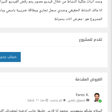
وعند اثبات ملكية النشاط من خلال فيديو مصور يتم رفض الفيديو كثيرا
انا مالك النشاط الحقيقي وعندي سجل تجاري وبطاقة ضريبية باسمي وباس
المشروع هو : معرض اثاث بدمياط
تقدم للمشروع
حساب جديد
العروض المقدمة
Fares K.
مسوق رقمي
لم يحسب
منذ 11 شهرا
السلام عليكم بشمهندس محمد انا فارس خليفة حابب اوضح لحضرتك اكثر 