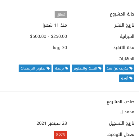
حالة المشروع
مُغلق
تاريخ النشر
منذ 11 شهرا
الميزانية
$250.00 - $500.00
مدة التنفيذ
30 يوما
المهارات
تدريب عن بعد
البحث والتطوير
برمجة
تطوير البرمجيات
أودو
صاحب المشروع
محمد ز.
تاريخ التسجيل
23 سبتمبر 2021
معدل التوظيف
0.00%