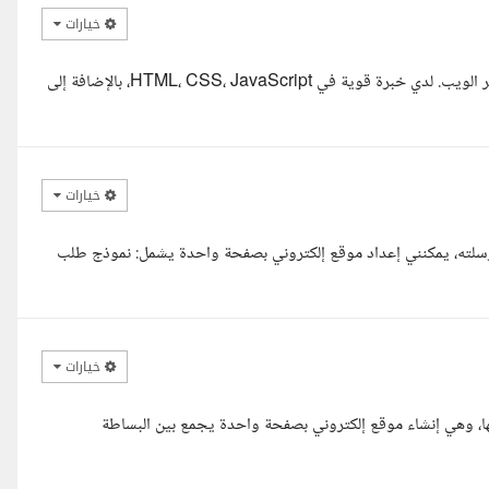
خيارات
أنا فاروق محمود، مبرمج Full-Stack محترف بخبرة 5 سنوات في تطوير الويب. لدي خبرة قوية في HTML، CSS، JavaScript، بالإضافة إلى
خيارات
رسلته، يمكنني إعداد موقع إلكتروني بصفحة واحدة يشمل: نموذج طلب
خيارات
، وهي إنشاء موقع إلكتروني بصفحة واحدة يجمع بين البساطة