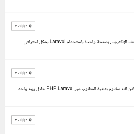
خيارات
السلام عليكم أ. عبدالحكيم، يسعدني جدا إني أشتغل معاك على تنفيذ موقعك الإلكتروني بصفحة واحدة باستخدام Laravel بشكل احترافي
خيارات
السلام عليكم استاذ عبدالحكيم ان شاء الله حضرتك تكون بصحة و بخير باذن الله ساقوم بتنفيذ المطلوب عبر PHP Laravel خلال يوم واحد
خيارات