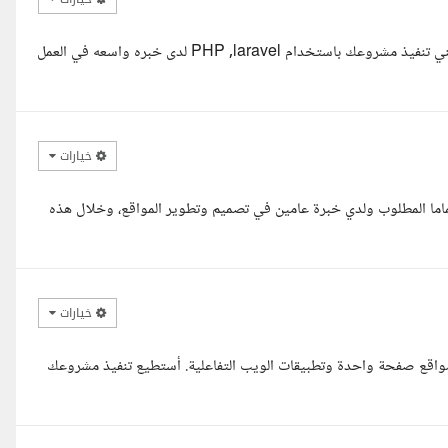
السلام عليكم استاذ عبد الحكيم انا صفاء مجدى مطوره مواقع ويب يمكنني تنفيذ مشروعك باستخدام PHP ,laravel لدى خبره واسعه في العمل
خيارات
ما المطلوب ولدي خبرة عامين في تصميم وتطوير المواقع، وخلال هذه
خيارات
Laravel بخبرة واسعة في تطوير مواقع صفحة واحدة وتطبيقات الويب التفاعلية. أستطيع تنفيذ مشروعك