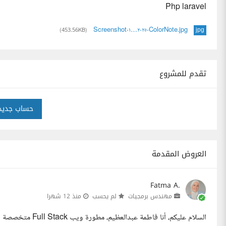
Php laravel
Screenshot٢٠٢٥٠…٠١ColorNote.jpg
(453.56KB)
jpg
تقدم للمشروع
حساب جديد
العروض المقدمة
Fatma A.
مهندس برمجيات
لم يحسب
منذ 12 شهرا
السلام عليكم، أنا 