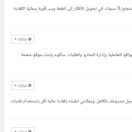
مرحبا أنا محمد عبدالرحمن مهندس برمجيات ومطور Full Stack بخبرة تتجاوز 3 سنوات في تحويل الأفكار إلى أنظمة ويب قوية وعالية الكفاءة.
خيارات
وات في تصميم وبرمجة المواقع التفاعلية وإدارة النماذج والطلبات. سأقوم بإنشاء موقع صفحة
خيارات
صيل مشروعك بالكامل، ويمكنني تنفيذه بكفاءة عالية لكن باستخدام تقنيات
خيارات