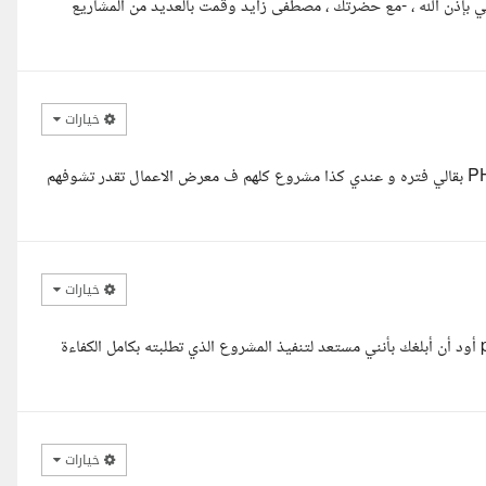
ي بإذن الله ، -مع حضرتك ، مصطفى زايد وقمت بالعديد من المشاريع
خيارات
السلام عليكم معاك يوسف إبراهيم full stack و اتشغلت ب PHP Laravel بقالي فتره و عندي كذا مشروع كلهم ف معرض الاعمال تقدر تشوفهم
خيارات
السلام عليكم أتمنى أن تكون بخير.انا مبرمج فل استاك php laravel vue أود أن أبلغك بأنني مستعد لتنفيذ المشروع الذي تطلبته بكامل الكفاءة
خيارات