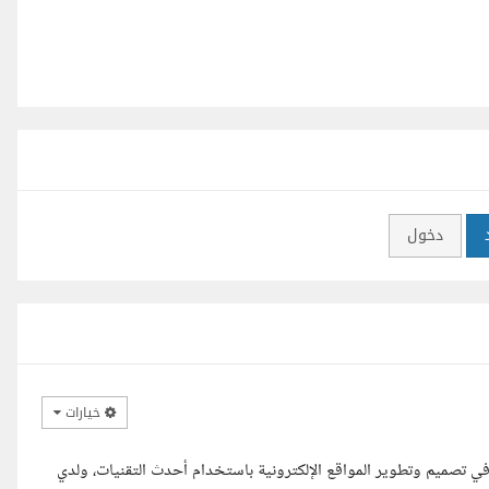
دخول
خيارات
فاطمة عبدالعظيم، مطورة ويب Full Stack متخصصة في تصميم وتطوير المواقع الإلكترونية باستخدام أحدث التقنيات، ولدي