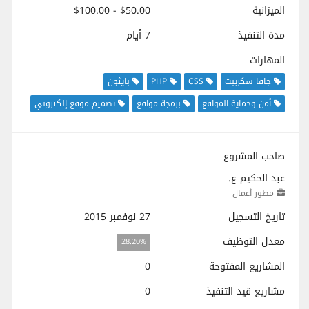
الميزانية
$50.00 - $100.00
مدة التنفيذ
7 أيام
المهارات
جافا سكريبت
CSS
PHP
بايثون
أمن وحماية المواقع
برمجة مواقع
تصميم موقع إلكتروني
صاحب المشروع
عبد الحكيم ع.
مطور أعمال
تاريخ التسجيل
27 نوفمبر 2015
معدل التوظيف
28.20%
المشاريع المفتوحة
0
مشاريع قيد التنفيذ
0