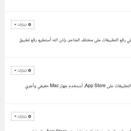
خيارات
له وبركاته، أنا مطور تطبيقات Flutter ولدي خبرة في رفع التطبيقات على مختلف المتاجر. بإذن الله أستطيع رفع تطبيق
خيارات
السلام عليكم أنا مطور Flutter محترف ولدي خبرة قوية في تهيئة ونشر التطبيقات على App Store، أستخدم جهاز Mac حقيقي وأجري
خيارات