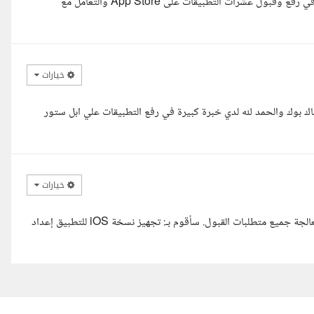
السلام عليكم أ/محمد، معك مهندس أحمد حسام (Flutter ) بخبرة عملية في رفع وقبول عشرات التطبيقات على App Store والتعامل مع
خيارات
اك بوك والحمد لله لدي خبرة كبيرة في رفع التطبيقات علي ابل ستور
خيارات
مرحبا، لدي خبرة واسعة في رفع تطبيقات Flutter على متجر Apple ومعالجة جميع متطلبات القبول. سأقوم بـ: تجهيز نسخة iOS للتطبيق إعداد