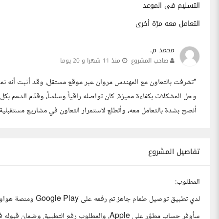
التسليم فى الموعد
التعامل معه مرّة أخرى
محمد م.
صاحب المشروع
منذ 11 شهرا و 20 يوما
"تشرفت بالتعاون مع المهندس مروان عبر موقع مستقل، وقد أثبت أنه نموذج 
وحل المشكلات بكفاءة مميزة. كان تواصله راقياً وسلساً، وقدّم الدعم بكل
أنصح بشدة بالتعامل معه، وأتطلع لاستمرار التعاون في مشاريع مستقبلية ب
تفاصيل المشروع
المطلوب:
لدي تطبيق توصيل طعام جاهز تم رفعه على Google Play ومنصة هواوي، وأرغب في رفعه على متجر Apple.
سأوفر حساب مطوّر على Apple، والمطلوب رفع التطبيق وضمان قبوله في المتجر.