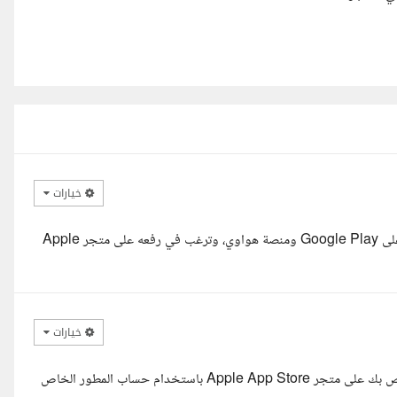
خيارات
السلام عليكم أفهم أنك تمتلك تطبيق توصيل طعام جاهز ومرفوع بالفعل على Google Play ومنصة هواوي، وترغب في رفعه على متجر Apple
خيارات
السلام عليكم ورحمة الله وبركاته، سأتولى رفع تطبيق توصيل الطعام الخاص بك على متجر Apple App Store باستخدام حساب المطور الخاص