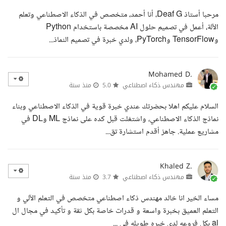
مرحبا أستاذ Deaf G، أنا أحمد، متخصص في الذكاء الاصطناعي وتعلم
الآلة، أعمل في تصميم حلول AI مخصصة باستخدام Python
وTensorFlow وPyTorch، ولدي خبرة في تصميم النماذ...
Mohamed D.
مهندس ذكاء اصطناعي
5.0
منذ سنة
السلام عليكم اهلا بحضرتك عندي خبرة قوية في الذكاء الاصطناعي وبناء
نماذج الذكاء الاصطناعي، واشتغلت قبل كده على نماذج ML وDL في
مشاريع عملية. جاهز أقدم استشارة تق...
Khaled Z.
مهندس ذكاء اصطناعي
3.7
منذ سنة
مساء الخير انا خالد مهندس ذكاء اصطناعي متخصص في التعلم الآلي و
التعلم العميق بخبرة واسعة و قدرات خاصة بكل ثقة و تأكيد في مجال ال
ai بكل فروعه لدي خبره طويله في ...