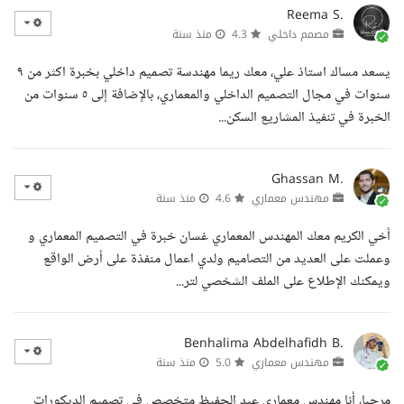
Reema S.
مصمم داخلي
4.3
منذ سنة
يسعد مساك استاذ علي، معك ريما مهندسة تصميم داخلي بخبرة اكثر من ٩
سنوات في مجال التصميم الداخلي والمعماري، بالإضافة إلى ٥ سنوات من
الخبرة في تنفيذ المشاريع السكن...
Ghassan M.
مهندس معماري
4.6
منذ سنة
أخي الكريم معك المهندس المعماري غسان خبرة في التصميم المعماري و
وعملت على العديد من التصاميم ولدي اعمال منفذة على أرض الواقع
ويمكنك الإطلاع على الملف الشخصي لتر...
Benhalima Abdelhafidh B.
مهندس معماري
5.0
منذ سنة
مرحبا، أنا مهندس معماري عبد الحفيظ متخصص في تصميم الديكورات