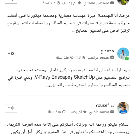
مهندس معماري
لم يحسب
منذ سنة
مرحبا، أنا المهندسة أميرة، مهندسة معمارية ومصممة ديكور داخلي. أمتلك
خبرة واسعة تفوق 5 سنوات في تصميم المطاعم والمساحات التجارية، مع
تركيز خاص على تصميم المطابخ ...
محمد ع.
مصمم جرافيك
4.3
منذ سنة
مرحبا، أستاذ/ علي أنا محمد، مصمم ديكور داخلي ومستخدم محترف
لبرامج التصميم مثل SketchUp وEnscape وV-Ray، ولدي خبرة في
تصميم المطاعم والمطابخ المفتوحة على الجمهور...
Yousef E.
مصمم داخلي
لم يحسب
منذ سنة
السلام عليكم ورحمة الله وبركاته، أشكركم على إتاحة هذه الفرصة الكريمة،
ويسعدني جدا اهتمامكم بالتعاون في هذا المشروع، وكلي أمل أن يكون