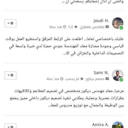
وأتمنى أن تنال إعجابكم. يسعدني أن ...
Joudi H.
مهندس معماري
5.0
منذ سنة
طلبك باختصاصي تماما... اطلعت على الرابط المرفق واستطيع العمل بوقت
قياسي وجودة ممتازة معك المهندسة جودي حمزة لدي خبرة واسعة في
التصميمات الداخلية والخزائن في الا...
Sami N.
مصمم ديكور
لم يحسب
منذ سنة
مرحبا، معك مهندس ديكور متخصص في تصميم المطاعم والكافيهات
بطرازات عصرية وعملية، يمكنني تنفيذ تصميم ديكور داخلي مميز يجمع
بين الوظيفة والجمال، مع توزيع مدروس للمط...
Amira A.