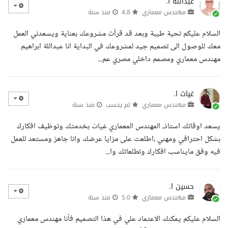
عبدالله ا.
مهندس معماري
4.8
منذ سنة
السلام عليكم تحية طيبة وبعد قد قرأت مشروعك بعناية ويسعدني العمل
معك للوصول الى تصميم جيد لمشروعك في البداية انا عبداللة ابراهيم
مهندس معماري ومصمم داخلي مصري عم...
غياث ا.
مهندس معماري
لم يحسب
منذ سنة
يسعد اوقاتك استاذ، المهندس المعماري غياث بخدمتك وتوظيف افكارك
بشكل احترافي ومهني ،اطلعت على مزايا عرضك وانا جاهز ومستعد للعمل
فيه وفق مايناسب افكارك وتطلعاتك وا...
حسين ا.
مهندس معماري
5.0
منذ سنة
السلام عليكم يمكنك الاعتماد علي في هذا التصميم فأنا مهندس معماري