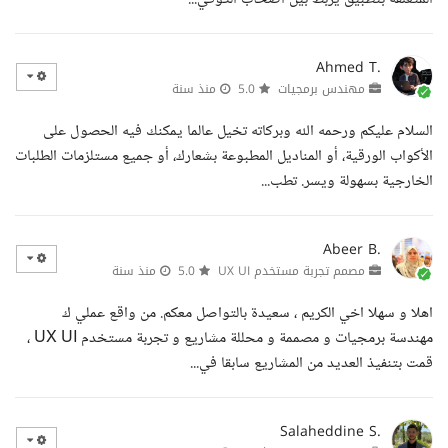
Ahmed T.
مهندس برمجيات
5.0
منذ سنة
السلام عليكم ورحمه الله وبركاته تخيل عالما يمكنك فيه الحصول على
الأكواب الورقية، أو المناديل المطبوعة بشعارك، أو جميع مستلزمات الطلبات
الخارجية بسهولة ويسر. تطب...
Abeer B.
مصمم تجربة مستخدم UX UI
5.0
منذ سنة
اهلا و سهلا اخي الكريم ، سعيدة بالتواصل معكم. من واقع عملي ك
مهندسة برمجيات و مصممة و محللة مشاريع و تجربة مستخدم UX UI ،
قمت بتنفيذ العديد من المشاريع سابقا في...
Salaheddine S.