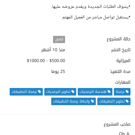
•يشوف الطلبات الجديدة ويقدم عروضه عليها.
•يستقبل تواصل مباشر من العميل المهتم
حالة المشروع
مُغلق
تاريخ النشر
منذ 10 أشهر
الميزانية
$500.00 - $1000.00
مدة التنفيذ
25 يوما
المهارات
برمجة
هندسة البرمجيات
تطوير البرمجيات
برمجة التطبيقات
تطوير التطبيقات
واجهة برمجة التطبيقات
صاحب المشروع
Ob A.