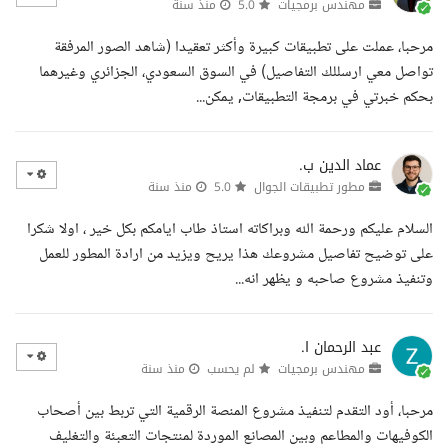
مهندس برمجيات
5.0
منذ سنة
مرحبا، عملت على تطبيقات كبيرة وأكثر تعقيدا (شاهد الصور المرفقة
تواصل معي ارسللك التفاصيل) في السوق السعودي، الجزائري وغيرهما
بحكم خبرتي في برمجة التطبيقات, يمكن...
عماد الدين ب.
مطور تطبيقات الجوال
5.0
منذ سنة
السلام عليكم ورحمة الله وبراكاته استاذ طاب ايامكم بكل خير ، اولا شكرا
على توضيح تفاصيل مشروعك هذا يريح ويزيد من ارادة المطور للعمل
وتنفيذ مشروع صاحبه و يظهر انه...
عبد الرحمان ا.
مهندس برمجيات
لم يحسب
منذ سنة
مرحبا، أود التقدم لتنفيذ مشروع المنصة الرقمية التي تربط بين أصحاب
الكوفيهات والمطاعم وبين المصانع الموردة لمنتجات التعبئة والتغليف