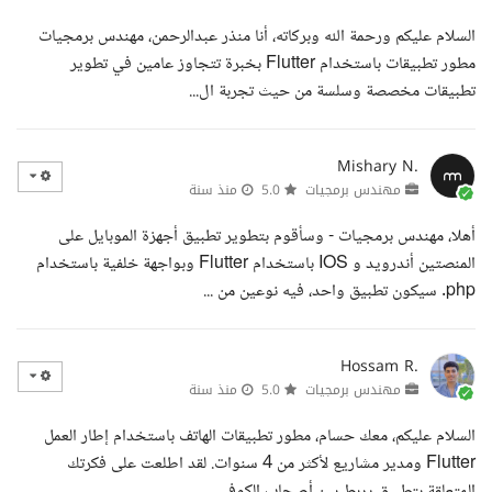
السلام عليكم ورحمة الله وبركاته، أنا منذر عبدالرحمن، مهندس برمجيات
مطور تطبيقات باستخدام Flutter بخبرة تتجاوز عامين في تطوير
تطبيقات مخصصة وسلسة من حيث تجربة ال...
Mishary N.
مهندس برمجيات
5.0
منذ سنة
أهلا، مهندس برمجيات - وسأقوم بتطوير تطبيق أجهزة الموبايل على
المنصتين أندرويد و IOS باستخدام Flutter وبواجهة خلفية باستخدام
php. سيكون تطبيق واحد، فيه نوعين من ...
Hossam R.
مهندس برمجيات
5.0
منذ سنة
السلام عليكم، معك حسام، مطور تطبيقات الهاتف باستخدام إطار العمل
Flutter ومدير مشاريع لأكثر من 4 سنوات. لقد اطلعت على فكرتك
المتعلقة بتطبيق يربط بين أصحاب الكوفي...