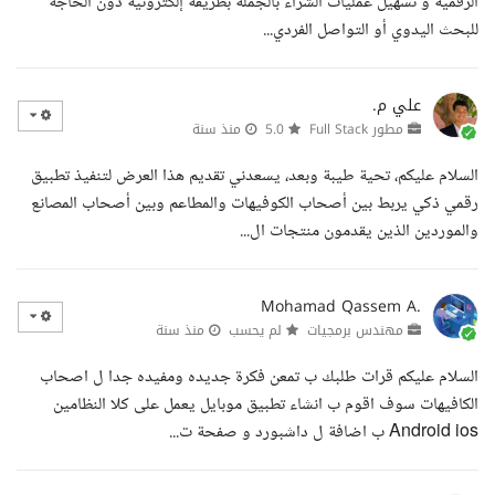
الرقمية و تسهيل عمليات الشراء بالجملة بطريقة إلكترونية دون الحاجة
للبحث اليدوي أو التواصل الفردي...
علي م.
مطور Full Stack
5.0
منذ سنة
السلام عليكم، تحية طيبة وبعد، يسعدني تقديم هذا العرض لتنفيذ تطبيق
رقمي ذكي يربط بين أصحاب الكوفيهات والمطاعم وبين أصحاب المصانع
والموردين الذين يقدمون منتجات ال...
Mohamad Qassem A.
مهندس برمجيات
لم يحسب
منذ سنة
السلام عليكم قرات طلبك ب تمعن فكرة جديده ومفيده جدا ل اصحاب
الكافيهات سوف اقوم ب انشاء تطبيق موبايل يعمل على كلا النظامين
Android ios ب اضافة ل داشبورد و صفحة ت...