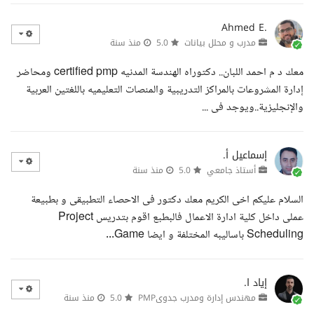
Ahmed E.
مدرب و محلل بيانات
5.0
منذ سنة
معك د م احمد اللبان.. دكتوراه الهندسة المدنيه certified pmp ومحاضر
إدارة المشروعات بالمراكز التدريبية والمنصات التعليميه باللغتين العربية
والإنجليزية..ويوجد فى ...
إسماعيل أ.
أستاذ جامعي
5.0
منذ سنة
السلام عليكم اخى الكريم معك دكتور فى الاحصاء التطبيقى و بطبيعة
عملى داخل كلية ادارة الاعمال فالبطبع اقوم بتدريس Project
Scheduling باساليبه المختلفة و ايضا Game...
إياد ا.
مهندس إدارة ومدرب جدوىPMP
5.0
منذ سنة