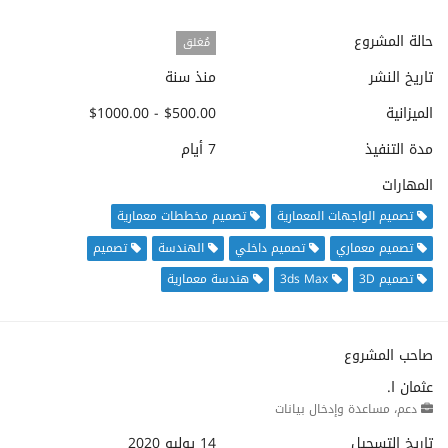
حالة المشروع
مُغلق
تاريخ النشر
منذ سنة
الميزانية
$500.00 - $1000.00
مدة التنفيذ
7 أيام
المهارات
تصميم الواجهات المعمارية
تصميم مخططات معمارية
تصميم معماري
تصميم داخلي
الهندسة
تصميم
تصميم 3D
3ds Max
هندسة معمارية
صاحب المشروع
عثمان ا.
دعم، مساعدة وإدخال بيانات
تاريخ التسجيل
14 يوليو 2020