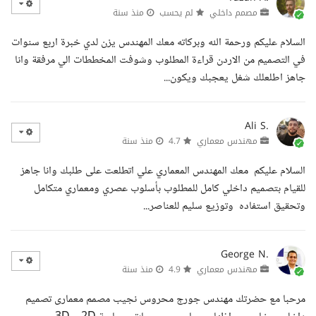
مصمم داخلي
لم يحسب
منذ سنة
السلام عليكم ورحمة الله وبركاته معك المهندس يزن لدي خبرة اربع سنوات
في التصميم من الاردن قراءة المطلوب وشوفت المخططات الي مرفقة وانا
جاهز اطلعلك شغل يعجبك ويكون...
Ali S.
مهندس معماري
4.7
منذ سنة
السلام عليكم معك المهندس المعماري علي اتطلعت على طلبك وانا جاهز
للقيام بتصميم داخلي كامل للمطلوب بأسلوب عصري ومعماري متكامل
وتحقيق استفاده وتوزيع سليم للعناصر...
George N.
مهندس معماري
4.9
منذ سنة
مرحبا مع حضرتك مهندس جورج محروس نجيب مصمم معمارى تصميم