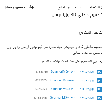
هندسة، عمارة وتصميم داخلي
أضف مشروع مماثل
تصميم داخلي 3D وإينميشن
تفاصيل المشروع
تصميم داخلي 3D و انيميشن لفيلا عبارة عن قبو ودور ارضي ودور اول
وسطح يوجد به مباني
يحتوي التصميم على مخططات واضحة للتنفيذ
ScannerIMG٢٠٢٥-…٤-٤٥-٥٠.tsv.jpg
(678.38KB)
jpg
ScannerIMG٢٠٢٥-…٤-٤٣-٤١.tsv.jpg
(612.22KB)
jpg
ScannerIMG٢٠٢٥-…٤-٤٢-٤٤.tsv.jpg
(662.66KB)
jpg
ScannerIMG٢٠٢٥-…٤-٣٨-٣٠.tsv.jpg
(718.38KB)
jpg