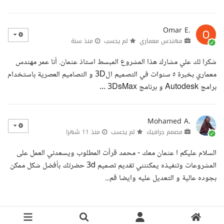
Omar E.
مهندس معماري
لم يحسب
منذ سنة
شكرا لك علي مشارك هذا المشروع المبسط استاذ عثمان. أنا عمر مهندس
معماري بخبرة ٥ سنوات في التصميم ال3D و التصاميم العصرية باستخدام
برامج Autodesk و برنامج 3DsMax ...
Mohamed A.
مصمم جرافيك
لم يحسب
منذ 11 شهرا
السلام عليكم ا عثمان معك - محمد قرأت المطلوب ويسعدني العمل على
المشروعات وتنفيذه يمكننني تقديم تصميم 3d حضرتك بأفضل شكل ممكن
بجوده عالية و التعديل عليه وايضا قم...