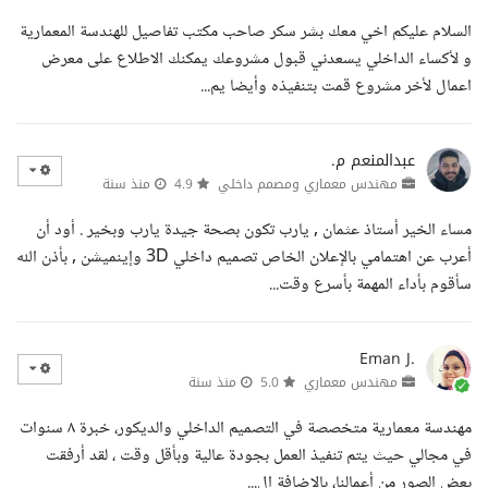
السلام عليكم اخي معك بشر سكر صاحب مكتب تفاصيل للهندسة المعمارية
و لأكساء الداخلي يسعدني قبول مشروعك يمكنك الاطلاع على معرض
اعمال لأخر مشروع قمت بتنفيذه وأيضا يم...
عبدالمنعم م.
مهندس معماري ومصمم داخلي
4.9
منذ سنة
مساء الخير أستاذ عثمان , يارب تكون بصحة جيدة يارب وبخير . أود أن
أعرب عن اهتمامي بالإعلان الخاص تصميم داخلي 3D وإينميشن , بأذن الله
سأقوم بأداء المهمة بأسرع وقت...
Eman J.
مهندس معماري
5.0
منذ سنة
مهندسة معمارية متخصصة في التصميم الداخلي والديكور، خبرة ٨ سنوات
في مجالي حيث يتم تنفيذ العمل بجودة عالية وبأقل وقت ، لقد أرفقت
بعض الصور من أعمالنا، بالاضافة إل...