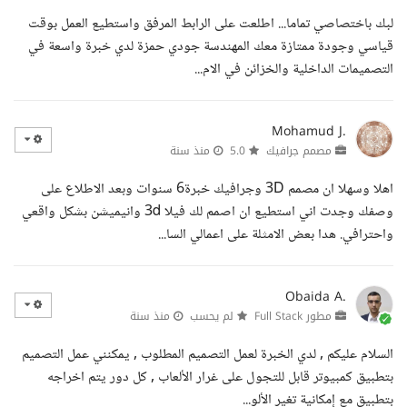
لبك باختصاصي تماما... اطلعت على الرابط المرفق واستطيع العمل بوقت
قياسي وجودة ممتازة معك المهندسة جودي حمزة لدي خبرة واسعة في
التصميمات الداخلية والخزائن في الام...
Mohamud J.
مصمم جرافيك
5.0
منذ سنة
اهلا وسهلا ان مصمم 3D وجرافيك خبرة6 سنوات وبعد الاطلاع على
وصفك وجدت اني استطيع ان اصمم لك فيلا 3d وانيميشن بشكل واقعي
واحترافي. هدا بعض الامثلة على اعمالي السا...
Obaida A.
مطور Full Stack
لم يحسب
منذ سنة
السلام عليكم , لدي الخبرة لعمل التصميم المطلوب , يمكنني عمل التصميم
بتطبيق كمبيوتر قابل للتجول على غرار الألعاب , كل دور يتم اخراجه
بتطبيق مع إمكانية تغير الألو...