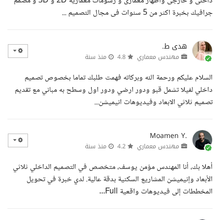
داخلى و خارجى واظهار معمارى و رسومات معمارية 2D و 3D و مصمم
جرافيك بخبرة اكثر من 5 سنوات فى مجال التصميم ...
هدى ط.
مهندس معماري
4.8
منذ سنة
السلام عليكم ورحمة الله وبركاته فهمت طلبك تماما بخصوص تصميم
داخلي لفيلا تشمل قبو ودور ارضي ودور اول وسطح به مباني مع تقديم
تصميم ثلاثي الابعاد وفيديوهات انيميشن...
Moamen Y.
مهندس معماري
4.2
منذ سنة
أهلا بك، أنا المهندس مؤمن يوسف، متخصص في التصميم الداخلي ثلاثي
الأبعاد وإنيميشن المشاريع السكنية بدقة عالية. لدي خبرة في تحويل
المخططات إلى فيديوهات واقعية Full...