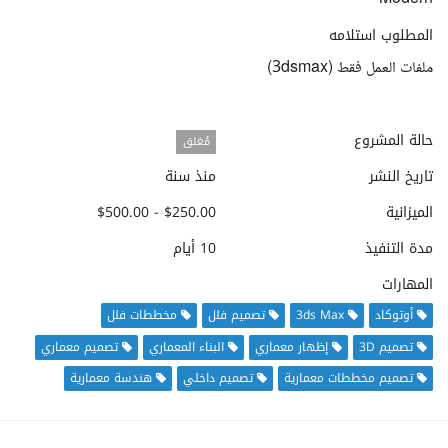
المطلوب استلامه
ملفات العمل فقط (3dsmax)
حالة المشروع
مُغلق
تاريخ النشر
منذ سنة
الميزانية
$250.00 - $500.00
مدة التنفيذ
10 أيام
المهارات
أوتوكاد
3ds Max
تصميم فلل
مخططات فلل
تصميم 3D
إظهار معماري
البناء المعماري
تصميم معماري
تصميم مخططات معمارية
تصميم داخلي
هندسة معمارية