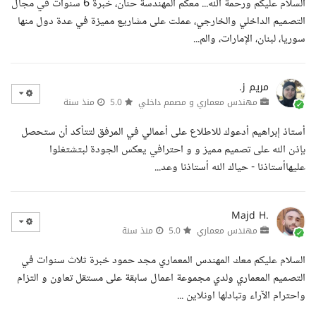
السلام عليكم ورحمة الله... معكم المهندسة حنان، خبرة 6 سنوات في مجال
التصميم الداخلي والخارجي، عملت على مشاريع مميزة في عدة دول منها
سوريا، لبنان، الإمارات، والم...
مريم ز.
مهندس معماري و مصمم داخلي
5.0
منذ سنة
أستاذ إبراهيم أدعوك للاطلاع على أعمالي في المرفق لتتأكد أن ستحصل
بإذن الله على تصميم مميز و و احترافي يعكس الجودة لبتشتغلوا
عليهاأستاذنا - حياك الله أستاذنا وعد...
Majd H.
مهندس معماري
5.0
منذ سنة
السلام عليكم معك المهندس المعماري مجد حمود خبرة ثلاث سنوات في
التصميم المعماري ولدي مجموعة اعمال سابقة على مستقل تعاون و التزام
واحترام الآراء وتبادلها اونلاين ...