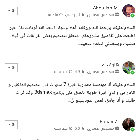
Abdullah M.
مهندس معماري
لم يحسب
منذ سنة
السلام عليكم ورحمة الله وبركاته، أهلا وسهلا، اسعد الله أوقاتك بكل خير،
اطلعت على تفاصيل مشروعكم المتعلق بتصميم بعض الفراغات في فيلا
سكنية، ويسعدني التقدم لتنفيذ...
هنوف ك.
مهندس معماري
4.9
منذ سنة
السلام عليكم أنا مهندسة معمارية خبرة 7 سنوات قي التصميم الداخلي و
الخارجي و لدي خبرة طويلة بالعمل على برنامج 3dsmax وقد قرأت
طلبك و أنا جاهزة لعمل الموديلينغ لل...
Hanan A.
مهندس معماري
5.0
منذ سنة