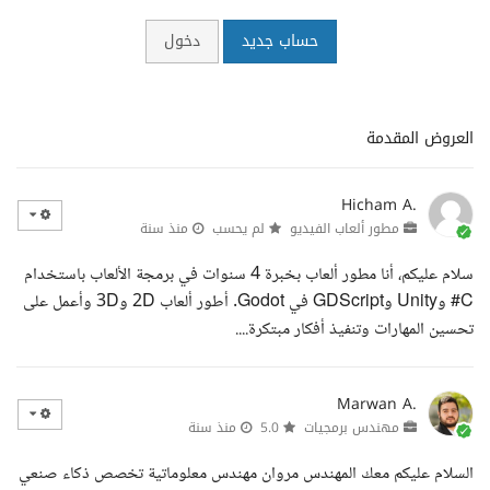
حساب جديد
دخول
العروض المقدمة
Hicham A.
مطور ألعاب الفيديو
لم يحسب
منذ سنة
سلام عليكم، أنا مطور ألعاب بخبرة 4 سنوات في برمجة الألعاب باستخدام
C# وUnity وGDScript في Godot. أطور ألعاب 2D و3D وأعمل على
تحسين المهارات وتنفيذ أفكار مبتكرة....
Marwan A.
مهندس برمجيات
5.0
منذ سنة
السلام عليكم معك المهندس مروان مهندس معلوماتية تخصص ذكاء صنعي