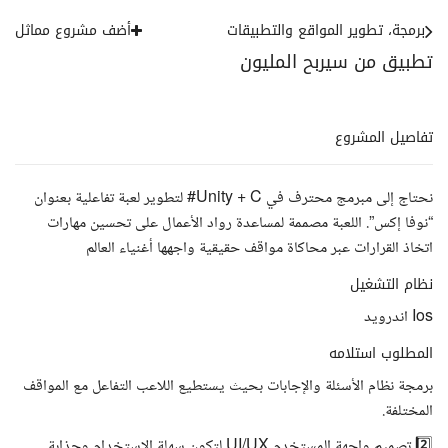
برمجة، تطوير المواقع والتطبيقات
أضف مشروع مماثل
تطبيق من سيربح المليون
تفاصيل المشروع
نحتاج إلى مبرمج محترف في Unity + C# لتطوير لعبة تفاعلية بعنوان
“نوفا إكس”. اللعبة مصممة لمساعدة رواد الأعمال على تحسين مهارات
اتخاذ القرارات عبر محاكاة مواقف حقيقية واجهها أغنياء العالم
نظام التشغيل
Ios اندرويد
المطلوب استلامه
برمجة نظام الأسئلة والإجابات بحيث يستطيع اللاعب التفاعل مع المواقف
المختلفة.
2️⃣ تصميم واجهة المستخدم UI/UX لتكون سهلة الاستخدام وجذابة.