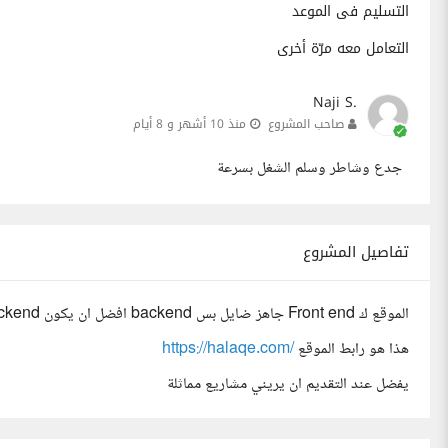
التسليم فى الموعد
التعامل معه مرّة أخرى
Naji S.
صاحب المشروع
منذ 10 أشهر و 8 أيام
جدع وشاطر وسلم الشغل بسرعة
تفاصيل المشروع
الموقع ك Front end جاهز ضايل بس backend افضل ان يكون backend على تقنية express js وان يجهز الموقع باسرع وقت
هذا هو رابط الموقع
https://halaqe.com/
يفضل عند التقديم ان يريني مشاريع مماثلة