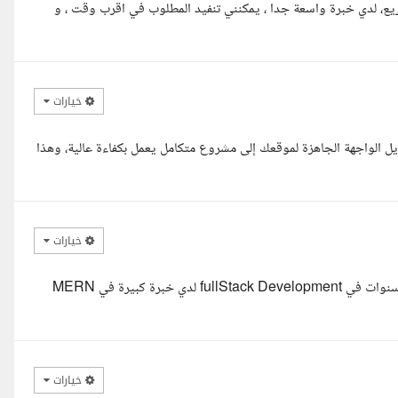
 عملت على العديد من المشاريع، لدي خبرة واسعة جدا ، يمكنني تنفيد المطلوب في اقرب وقت ، و
خيارات
تبحث عنه الآن هو مطور Backend قادر على تحويل الواجهة الجاهزة لموقعك إلى مشروع متكامل يعمل بكفاءة عالية، وهذا
خيارات
السلام عليكم ورحمه الله معك وسيم مهندس برمجيات بخبرة اكثر من 4 سنوات في fullStack Development لدي خبرة كبيرة في MERN
خيارات