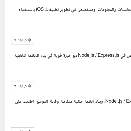
السلام عليكم ورحمة الله وبركاته تحياتي م. ناجي، أنا محمد، معيد بكلية الحاسبات والمعلومات، ومتخصص في تطوير تطبيقات iOS باستخدام
خيارات
السلام عليكم ورحمة الله وبركاته، أنا عبدالرحمن صابر، مطور ويب متخصص في Node.js / Express.js مع خبرة قوية في بناء الأنظمة الخلفية
خيارات
السلام عليكم، أنا بسنت ماهر، مطورة برمجيات بخبرة قوية في Node .js / Express.js، وبناء أنظمة خلفية متكاملة وقابلة للتوسع. اطلعت على