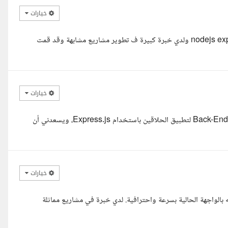
خيارات
السلام عليكم ورحمه الله معك ايمان قدري مطورة ويب باستخدام nodejs express ولدي خبرة كبيرة ف تطوير مشاريع مشابهة وقد قمت
خيارات
السلام عليكم أستاذ ناجي، اطلعت على تفاصيل مشروعك الخاص بتطوير Back-End لتطبيق الحلاقين باستخدام Express.js، ويسعدني أن
خيارات
يع تطوير Backend لموقعك باستخدام Express.js وربطه بالواجهة الحالية بسرعة واحترافية. لدي خبرة في مشاريع مماثلة