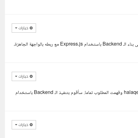
خيارات
مرحبا، اطلعت على تفاصيل مشروعك ورابط الموقع، وفهمت أنك تحتاج إلى بناء الـ Backend باستخدام Express.js مع ربطه بالواجهة الجاهزة،
خيارات
السلام عليكم، اطلعت على تفاصيل المشروع وعلى موقعكم الحالي halaqe com وفهمت المطلوب تماما. سأقوم بتنفيذ الـ Backend باستخدام
خيارات