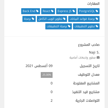
المهارات
Back End
React
Express JS
PostgreSQL
برمجة قواعد البيانات
تطوير الويب الكامل
برمجة
تطوير التطبيقات
برمجة التطبيقات
صاحب المشروع
Naji S.
مطور واجهات أمامية
تاريخ التسجيل
09 أغسطس 2021
معدل التوظيف
25.00%
المشاريع المفتوحة
0
مشاريع قيد التنفيذ
0
التواصلات الجارية
2