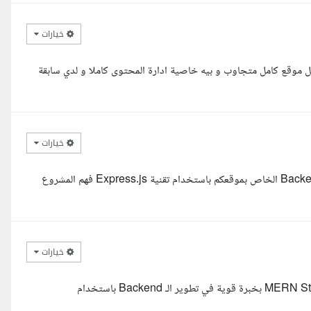
خيارات
Fullstack developer و متخصص في عمل موقع كامل متجاوب و بيه خاصية ادارة المحتوى كاملا و لدي سابقة
خيارات
لسلام عليكم ورحمة الله وبركاته أتشرف بتقديم هذا العرض لتطوير الـ Backend الخاص بموقعكم باستخدام تقنية Express.js فهم المشروع
خيارات
اهلا استاذ ناجي ، أنا عبدالله محمود صقر، مطور ويب متخصص في MERN Stack بخبرة قوية في تطوير الـ Backend باستخدام