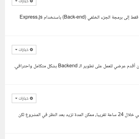
خيارات
اطلعت على طلبك وأفهم أن واجهة الموقع (Front-end) جاهزة، وتحتاج فقط إلى برمجة الجزء الخلفي (Back-end) باستخدام Express.js
خيارات
مرحبا، اطلعت على تفاصيل مشروعكم الخاص بموقع الحلاقة، ويسعدني أن أقدم عرضي للعمل على تطوير الـ Backend بشكل متكامل واحترافي.
خيارات
السلام عليكم, أنا المبرمج يوسف, اذا كنت مهتم ممكن اخلص لك الموقع في خلال 24 ساعة تقريبا, ممكن المدة تزيد بعد النظر في المشروع لكن