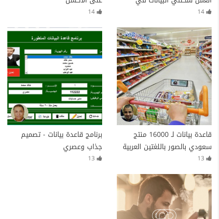
العمل لمحللي البيانات في
على الاكسل
Wuzzuf
14
14
قاعدة بيانات لـ 16000 منتج
برنامج قاعدة بيانات - تصميم
سعودي بالصور باللغتين العربية
جذاب وعصري
والإنجليزية بأسعار عام 2023
13
13