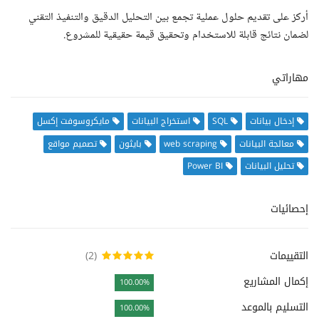
أركز على تقديم حلول عملية تجمع بين التحليل الدقيق والتنفيذ التقني
لضمان نتائج قابلة للاستخدام وتحقيق قيمة حقيقية للمشروع.
مهاراتي
إدخال بيانات
SQL
استخراج البيانات
مايكروسوفت إكسل
معالجة البيانات
web scraping
بايثون
تصميم مواقع
تحليل البيانات
Power BI
إحصائيات
التقييمات
(2)
إكمال المشاريع
100.00%
التسليم بالموعد
100.00%