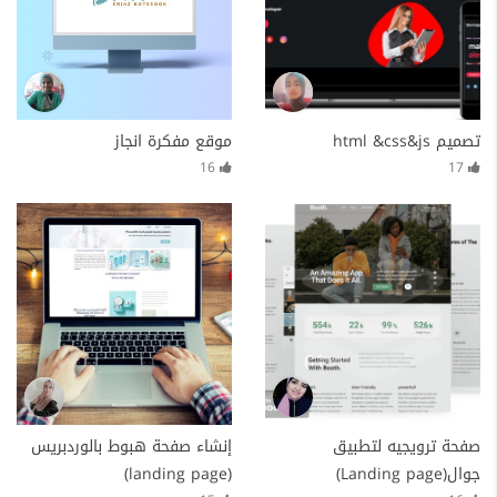
تصميم html &css&js
موقع مفكرة انجاز
16
17
صفحة ترويجيه لتطبيق
إنشاء صفحة هبوط بالوردبريس
جوال(Landing page)
(landing page)