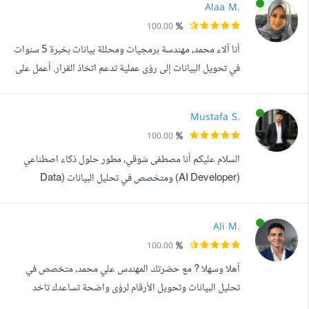
Alaa M.
لطبيعة البيانات الحيوية، الفحوصات الإكلينيكية، والمؤشرات
100.00
الصحية، مما يمكنني من قراءة البيانات واستخراج الأنماط
أنا آلاء محمد، مهندسة برمجيات ومحللة بيانات بخبرة 5 سنوات
الإحصائية بدقة عل...
في تحويل البيانات إلى رؤى عملية تدعم اتخاذ القرار. أعمل على
تحليل البيانات وتفسيرها بصياغة واضحة تساعد أصحاب
الأعمال على فهم الأداء الحقيقي لأعمالهم، واكتشاف الفرص
Mustafa S.
والمشكلات بسرعة ودقة، بدل الاعتماد على التخمين. أستخدم
100.00
مجموعة قوية من الأدوات تشمل Excel وWord وPower BI
السلام عليكم أنا مصطفى شوقي، مطور حلول ذكاء اصطناعي
وPowerPoint وPython وSQ...
(AI Developer) ومتخصص في تحليل البيانات (Data
Analyst)، أصمم وأطور حلولا تعتمد على الذكاء الاصطناعي
وتحليل البيانات لتحويل الأفكار والبيانات المعقدة إلى تطبيقات
Ali M.
ومنتجات ذكية تحقق قيمة حقيقية. أساعد الشركات والأفراد
100.00
على تحويل البيانات إلى قرارات ذكية، وبناء حلول تعتمد على
أهلا وسهلا ? مع حضرتك المهندس علي محمد، متخصص في
الذكاء الاصطناعي لتحليل ال...
تحليل البيانات وتحويل الأرقام لرؤى واضحة تساعدك تاخد
قرارات مبنية على حقائق مش توقعات. عندي خبرة في العمل