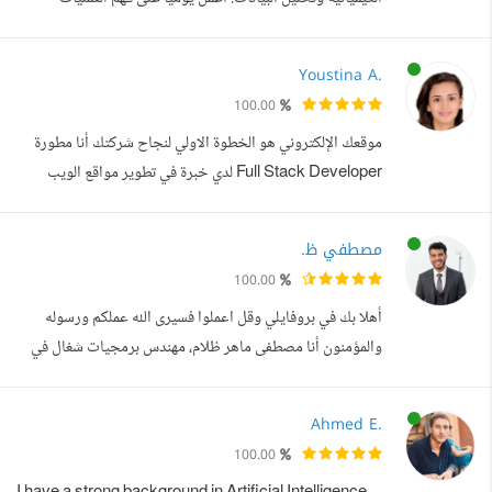
الصناعية وتطويرها باستخدام الأدوات التحليلية وعلوم البيانات،
حيث أقوم بجمع البيانات من وحدات التكرير المختلفة وتنظيفها
Youstina A.
وتحليلها بهدف رفع كفاءة التشغيل وتقليل التكاليف. أتقن
100.00
استخدام لغة بايثون، كما أمتلك خبرة في التعامل مع قواعد
موقعك الإلكتروني هو الخطوة الاولي لنجاح شركتك أنا مطورة
البيانات (SQL) ...
Full Stack Developer لدي خبرة في تطوير مواقع الويب
باستخدام HTML, CSS, JavaScript, PHP و
WordPress، مع معرفة بأساسيات قواعد البيانات وبناء مواقع
مصطفي ظ.
التجارة الإلكترونية وصفحات الهبوط. عملت على تطوير عدة
100.00
مشاريع ويب مثل موقع Vet Pet لإدارة خدمات الحيوانات
أهلا بك في بروفايلي وقل اعملوا فسيرى الله عملكم ورسوله
الأليفة، وموقع E-Commerce، بالإضافة إلى تصمي...
والمؤمنون أنا مصطفى ماهر ظلام، مهندس برمجيات شغال في
ال Data Science وال Smart Automation (طالب في
حاسبات EELU ومسار DEPI). لو عندك داتا أو سيستم
Ahmed E.
ومحتاج تحول الحركة اليومية لشغل مظبوط وبدون دوشة، فغالبا
100.00
دي نقطة قوتي: بتضيع وقت في الشغل اليدوي وتكرار الداتا بعملك