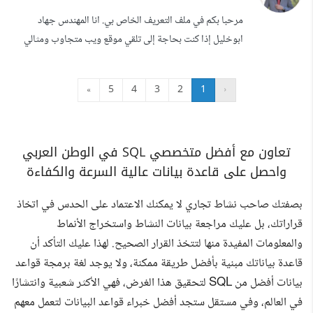
للتوسع. جاهز لتحويل متطلباتك إلى واقع رقمي متميز
مرحبا بكم في ملف التعريف الخاص بي. انا المهندس جهاد
ابوخليل إذا كنت بحاجة إلى تلقي موقع ويب متجاوب ومثالي
للبكسل ومتصفح - فأنا المطور الذي تبحث عنه. لدي خبرة
ومهارات رائعة مثل: تطوير مواقع الويب باستخدام ReactJS و
»
5
4
3
2
1
‹
HTML و HTML5 و CSS و CSS3 و JavaScript و PHP
و jQuery و Bootstrap. قواعد البيانات: Oracle ، MySQL.
Git (Github) مواقع الويب المستجيبة إذ...
تعاون مع أفضل متخصصي SQL في الوطن العربي
واحصل على قاعدة بيانات عالية السرعة والكفاءة
بصفتك صاحب نشاط تجاري لا يمكنك الاعتماد على الحدس في اتخاذ
قراراتك، بل عليك مراجعة بيانات النشاط واستخراج الأنماط
والمعلومات المفيدة منها لتتخذ القرار الصحيح. لهذا عليك التأكد أن
قاعدة بياناتك مبنية بأفضل طريقة ممكنة، ولا يوجد لغة برمجة قواعد
بيانات أفضل من SQL لتحقيق هذا الغرض، فهي الأكثر شعبية وانتشارًا
في العالم، وفي مستقل ستجد أفضل خبراء قواعد البيانات لتعمل معهم