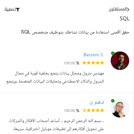
المستقلين
تصفية
SQL
حقق أقصى استفادة من بيانات نشاطك بتوظيف متخصص SQL
Bassem S.
100.00
مهندس بترول ومحلل بيانات يتمتع بخلفية قوية في مجال
البترول والذكاء الاصطناعي وتحليلات البيانات المتقدمة، ويتمتع
بخبرة في تفسير البيانات ، ودعم قرارات الاستكشاف، وتقديم
رؤى قابلة للتنفيذ. حصلت على درجة البكالوريوس في هندسة
ادهم ح.
البترول والتعدين وأمتلك مهارات قوية في تفسير البيانات
100.00
وتوصيفها والتقييمها ماهر في أدوات الصناعة بمجال البترول
.. بسم الله الرحمن الرحيم .. أساعد أصحاب الأفكار والشركات
مثل Petrel وTechlo...
على تحويل أفكارهم إلى تطبيقات موبايل احترافية، سريعة،