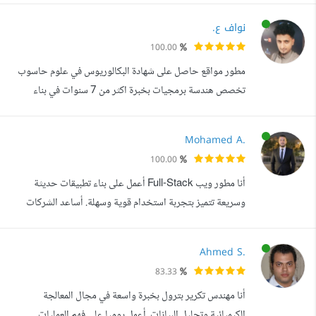
على مشاريع بالتعاون مع وزارة الاتصالات المصرية، واشتغلت
نواف ع.
على تحليل بيانات حقيقية وبناء تقارير ولوحات معلومات تدعم
100.00
اتخاذ القرار بشكل عملي واحترافي. بستخدم Python و SQL و
مطور مواقع حاصل على شهادة البكالوريوس في علوم حاسوب
Power BI في تنظيف البيانات،...
تخصص هندسة برمجيات بخبرة اكثر من 7 سنوات في بناء
وتطوير مواقع الويب
Mohamed A.
100.00
أنا مطور ويب Full-Stack أعمل على بناء تطبيقات حديثة
وسريعة تتميز بتجربة استخدام قوية وسهلة. أساعد الشركات
الناشئة والأعمال المختلفة على تحويل أفكارهم إلى تطبيقات
احترافية، آمنة، وقابلة للتطوير. أركز دائما على كتابة كود نظيف،
Ahmed S.
وتصميم واجهات مستخدم واضحة وجذابة، وتقديم حلول تقنية
83.33
تساعد العملاء على النمو وتحقيق أهدافهم.
أنا مهندس تكرير بترول بخبرة واسعة في مجال المعالجة
الكيميائية وتحليل البيانات. أعمل يوميا على فهم العمليات