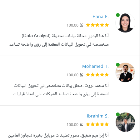
ومصممة بأعلى معايير الجودة (Clean Architecture). ما
يمكنني تقديمه لك: تطوير شامل: بناء تطبيقات متكاملة تعمل
Hana E.
بكفاءة على iOS و Android باستخدام Flutter، أو تطبيقات
100.00
Java / Android Native. إدارة البيانات والحالة: التعامل
أنا هنا البدوي محللة بيانات محترفة (Data Analyst)
الاحترافي مع إدارة ا...
متخصصة في تحويل البيانات المعقدة إلى رؤى واضحة تساعد
الشركات وأصحاب المشاريع على اتخاذ قرارات ذكية مبنية على
البيانات. أمتلك خبرة 5 سنوات في تحليل البيانات، بناء التقارير
Mohamed T.
ولوحات المعلومات التفاعلية (Dashboards)، واستخراج
100.00
مؤشرات الأداء الرئيسية (KPIs) باستخدام أدوات تحليل
أنا محمد ثروت، محلل بيانات متخصص في تحويل البيانات
احترافية مثل: SQL Advanced E...
المعقدة إلى رؤى واضحة تساعد الشركات على اتخاذ قرارات
ذكية مبنية على البيانات. أمتلك خبرة قوية في تحليل البيانات،
تنظيفها، واستخراج الأنماط المهمة منها باستخدام أدوات
Ibrahim S.
احترافية مثل Python وSQL وPower BI وExcel، مع القدرة
100.00
على بناء لوحات معلومات تفاعلية وتقارير دقيقة تدعم تطوير
أنا إبراهيم شفيق، مطور تطبيقات موبايل بخبرة تتجاوز العامين
الأعمال وتحسين الأداء. ع...