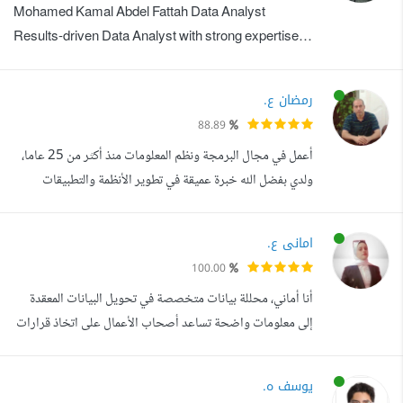
Mohamed Kamal Abdel Fattah Data Analyst
عملية في تحليل البيانات و...
Results-driven Data Analyst with strong expertise in
transforming raw data into meaningful insights that
support strategic decision-making. Skilled in
رمضان ع.
analyzing large datasets, identifying trends, and
88.89
building clear, actionable reports to improve
أعمل في مجال البرمجة ونظم المعلومات منذ أكثر من 25 عاما،
business performance and efficiency. Proficient in
ولدي بفضل الله خبرة عميقة في تطوير الأنظمة والتطبيقات
Microsoft Ex...
باستخدام لغة C# مع قواعد بيانات متعددة مثل: Oracle SQL
Server MySQL MS Access باستخدام VBA قمت بتطوير
امانى ع.
العديد من تطبيقات سطح المكتب (Desktop Applications)
100.00
التي تشمل: أنظمة إدارة المخازن نقاط البيع (POS) برامج إدارة
أنا أماني، محللة بيانات متخصصة في تحويل البيانات المعقدة
الصيدليات برامج إدارة الج...
إلى معلومات واضحة تساعد أصحاب الأعمال على اتخاذ قرارات
مبنية على أرقام حقيقية بدل التخمين. خلال 5 سنوات وتطبيقي
العملي في مجال تحليل البيانات، اشتغلت على مشاريع مختلفة
يوسف ه.
اكتسبت منها خبرة قوية في فهم البيانات وتنظيفها وتحليلها