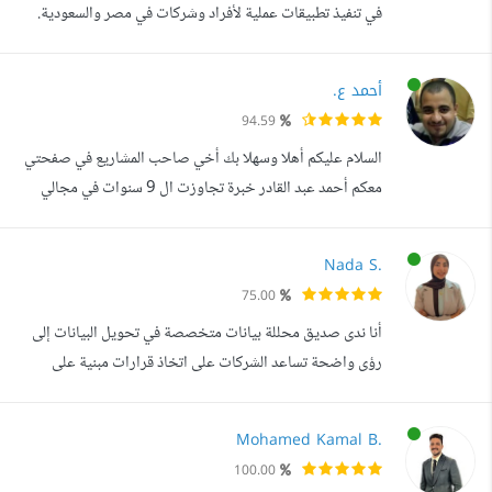
في تنفيذ تطبيقات عملية لأفراد وشركات في مصر والسعودية.
عملت على مشاريع متنوعة شملت تطبيقات الاعلانات والتسويق،
أنظمة عقود إلكترونية، تطبيقات تحصيل ميدانية،تطبيقات تعليمه،
أحمد ع.
وإدارة عيادات وسوبرماركت. من أبرز أعمالي: تطبيق Pro
94.59
Serve يخدم أصحاب الخدمات والمستخدمين بتصميم عربي
السلام عليكم أهلا وسهلا بك أخي صاحب المشاريع في صفحتي
وتصنيفات حسب المناط...
معكم أحمد عبد القادر خبرة تجاوزت ال 9 سنوات في مجالي
البرمجة وقواعد البيانات. البرمجة بأكثر من لغة خاصة لغتي ال
C# و VB.Net والتعامل مع أكثر من قاعدة بيانات خاصة
Nada S.
SQLServer و Sybase و MySQL و SQLLite ولي خبرة
75.00
كبيرة أيضا في مجال إستخراج البيانات بشكل إحترافي (Web
أنا ندى صديق محللة بيانات متخصصة في تحويل البيانات إلى
Scraping) من صفحات الويب المختلفة....
رؤى واضحة تساعد الشركات على اتخاذ قرارات مبنية على
البيانات. عملت على أكثر من 35 مشروعا في مجالات تحليل
البيانات، تحليل الأداء التسويقي، وإنشاء لوحات المعلومات
Mohamed Kamal B.
التفاعلية. كما شاركت في برامج متخصصة بالتعاون مع وزارة
100.00
الاتصالات وتكنولوجيا المعلومات مما أتاح لي اكتساب خبرة