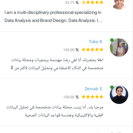
93.75
وعرضها بطريقة سهلة واحترافية. أقدر أتعامل مع البيانات بداية
I am a multi-disciplinary professional specializing in
من مرحلة ...
Data Analysis and Brand Design. Data Analysis: I
work on cleaning and organizing large datasets in
Excel to ensure accuracy, consistency, and
Toka R.
reliability. This includes removing duplicates,
100.00
handling missing values, correcting formatting
اهلا بحضرتك أنا تقي رضا، مهندسة برمجيات ومحللة بيانات
issues, and structuring raw data for analysis. After
متخصصة في الذكاء الاصطناعي وتحليل البيانات لاكتر من 8
prepa...
سنين ، وأؤمن أن البيانات ليست مجرد أرقام وجداول، بل هي
قصص ومؤشرات يمكن أن تحدث فرقا حقيقيا عندما يتم تحليلها
Zeinab E.
بالطريقة الصحيحة. عملت على تطوير مهاراتي في تحليل
100.00
البيانات، تعلم الآلة، الذكاء الاصطناعي، وتصميم الحلول الذكية
مرحبا بك.. أنا زينب، محللة بيانات متخصصة في تحليل البيانات
التي تساعد على فهم ال...
الطبية والإكلينيكية وهندسة قواعد البيانات الصحية
(Healthcare Data Analyst). بفضل خلفيتي العلمية وخبرتي
العملية في المجال الطبي والمختبرات، أمتلك فهما عميقا وشاملا