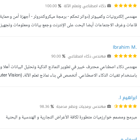
ذكاء اصطناعي وتعلم الآلة
100.00
مهندس إلكترونيات وكمبيوتر (دوائر تحكم - برمجة ميكروكنترولر - أجهزة أمن وحماية 
قاعات وغرف الاجتماعات أيضا البحث على الإنترنت وجمع بيانات ومعلومات وتجهيز 
مميز. ترجمة كتب ومقالات فى تخصص التكنولوجيا والعلوم التقنية.
Ibrahim M.
مهندس ذكاء اصطناعي
90.00
مهندس ذكاء اصطناعي محترف خبير في تطوير النماذج الذكية وتحليل البيانات أهلا 
البيانات بشكل ذكي. أمتلك مهارات عالية في: تطوير النماذج التنبؤية وتحل...
ابراهيم ا.
مهندس برمجيات ونظم مدمجة
98.36
مبرمج ومصمم خوارزميات متطورة لكافة الأغراض التجارية و الهندسية و البحثية
اسماء م.