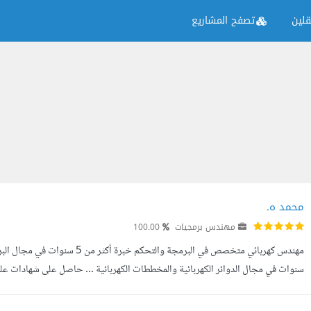
لين
تصفح المشاريع
محمد ه.
مهندس برمجيات
100.00
سنوات في مجال الدوائر الكهربائية والمخططات الكهربائية ... حاصل على شهادات علي
الاشياء أو مايعرف بأنترنت الاشياء IOT .. مدرس برمجة متحكمات مثل...