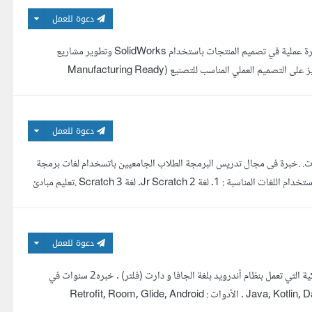
دعوة للعمل
أنا مهندس ميكاترونكس متخصص في تصميم الأنظمة الميكانيكية والإلكترونية، مع خبرة عملية في تصميم المنتجات باستخدام SolidWorks وتطوير مشاريع
Arduino وESP32. أمتلك خبرة في تحويل الأفكار إلى نماذج قابلة للتنفيذ، مع التركيز على التصميم العملي المناسب للتصنيع (Manufacturing Ready
دعوة للعمل
ت. .خبرة فى مجال تدريس البرمجة الطلاب الجامعيين باتسخدام لغات برمجة
مختلفة : 1.لغة C Programming 2.لغة C .خبرة ف مجال تعليم البرمجة للاطفال باستخدام اللغات المناسبة : 1. لغة Jr Scratch 2. لغة Scratch 3 .تعليم مبادئ
دعوة للعمل
درست هندسة البرمجيات خريج هندسه وأعمل في مجال تطوير تطبيقات الهواتف الذكية التي تعمل بنظام أندرويد بلغة الجافا و دارت (فلتر) . خبره2 سنوات في
العمل في تطبيفات الموبايل وخبره في العمل ب flutter. المهارات: . لغات البرمجة : Java, Kotlin, Dart . الأدوات : Retrofit, Room, Glide, Android