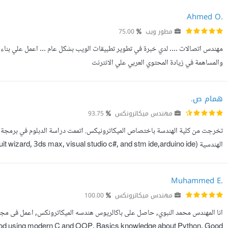
Ahmed O.
مطور ويب
75.00
مهندس اتصالات .... لدي خبرة في تطوير تطبيقات الويب بشكل عام ... اعمل علي بناء م
والمساهمة في زيادة المحتوي العربي علي الانترنت
همام ص.
مهندس ميكاترونكس
93.75
تخرجت من كلية الهندسة باختصاص الميكاترونيكس. اتممت دراسة الدبلوم في برمجة مو
adobe (photoshop, illustrater, Premiere pro) ولدي خبرة جيدة في العمل على ...
Muhammed E.
مهندس ميكاترونكس
100.00
 good using modern C and OOP. Basics knowledge about Python. Good