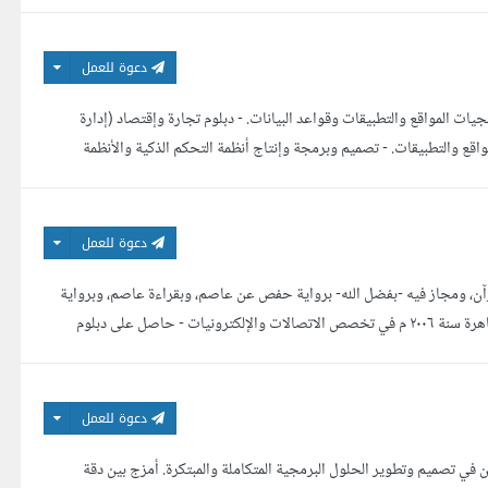
دعوة للعمل
جيات المواقع والتطبيقات وقواعد البيانات. - دبلوم تجارة وإقتصاد (إدارة
واقع والتطبيقات. - تصميم وبرمجة وإنتاج أنظمة التحكم الذكية والأنظمة
دعوة للعمل
قرآن، ومجاز فيه -بفضل الله- برواية حفص عن عاصم، وبقراءة عاصم، وبرواية
ورش عن نافع. - مهندس كهرباء إلكترونيات ومبرمج. - متخرج من [جامعة الأزهر] بالقاهرة سنة ٢٠٠٦ م في تخصص الاتصالات والإلكترونيات - حاصل على دبلوم
دعوة للعمل
VU في بلجيكا بخبرة تزيد عن سنتين في تصميم وتطوير الحلول البرمجية المتكاملة والمبتكرة. أمزج بين دقة