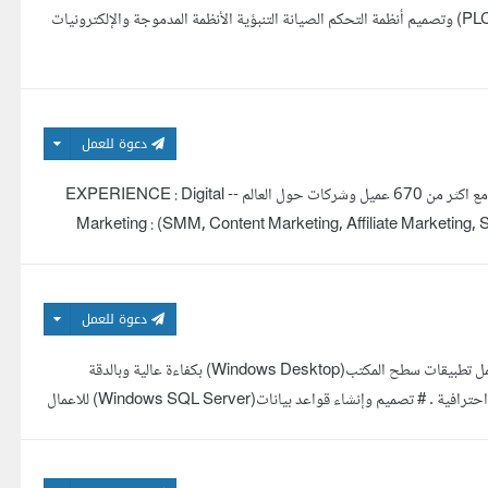
ماجستير في هندسة الميكاترونكس برمجة وحدات التحكم المنطقية القابلة للبرمجة (PLC) وتصميم أنظمة التحكم الصيانة التنبؤية الأنظمة المدموجة والإلكترونيات
دعوة للعمل
مهندس ميكاترونيكس قمت بأكثر من 500 مشروع خلال 7 سنوات من الخبرة والعمل مع اكثر من 670 عميل وشركات حول العالم -- EXPERIENCE : Digital
Marketing : (SMM, Content Marketing, Affiliate Marketing,
Management, Waterfall Ag
دعوة للعمل
السلام عليكم ورحمة الله وبركاته ... محترف في العمل على التخصصات التالية :- # عمل تطبيقات سطح المكتب(Windows Desktop) بكفاءة عالية وبالدقة
المطلوبة . # تصميم تطبيقات الموبايل(Android-IOS-Windows Phone) بمهارة واحترافية . # تصميم وإنشاء قواعد بيانات(Windows SQL Server) للاعمال