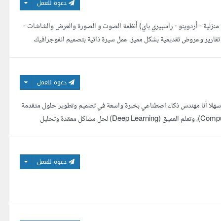
دعوة للعمل
منزلية - أردوينو - راسبيري باي) أنظمة الصوت و الصورة والعرض والشاشات -
تقارير وعروض تقديمية بشكل مميز. عمل سيرة ذاتية بتصميم انفوجرافيك
دعوة للعمل
وسهلا أنا مهندس ذكاء اصطناعي بخبرة واسعة في تصميم وتطوير حلول متقدمة
باستخدام تقنيات الذكاء الاصطناعي. أتخصص في بناء نماذج تعلم الآلة، (Computer Vision)، وتعلم العميق (Deep Learning) لحل مشاكل معقدة وتحليل
دعوة للعمل