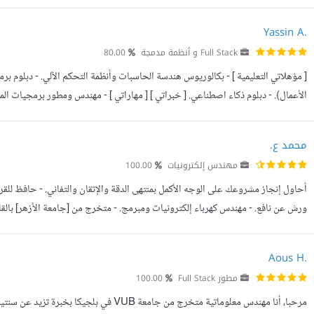
architecture, Material design . الأنظمة: Android, Firebase, AdMob, ...
Yassin A.
Full Stack و أنظمة مدمجة
80.00
[ مؤهلاتي التعليمية ] - بكالوريوس هندسة الحاسبات وأنظمة التحكم الآلي. - دبلوم برم
الأعمال). - دبلوم ذكاء اصطناعي. [ خبراتي ] [ مهاراتي ] - مهندس ومطور برمجيات الم
المدمجة. - تحليل قواعد البيانات وتصميمها. - حل المش...
محمد ع.
مهندس إلكترونيات
100.00
أحاول إنجاز مشروعك على الوجه الأكمل بمنتهى الدقة والإتقان والتفاني. - حافظ لل
دراسات عليا من [المعهد القومي للاتصالات] سنة ٢٠١٢ في تخصص الش...
Aous H.
مطور Full Stack
100.00
مرحبا، أنا مهندس معلوماتية متخرج من جامعة B