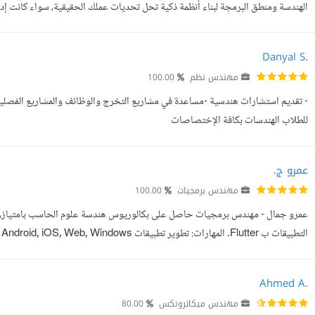
الهندسة ومنطق البرمجة لبناء أنظمة ذكية تحل تحديات عملك الحقيقية، سواء كانت إدا
Python واللغات البرمجية: أتخصص في لغة Python لبناء أنظمة قوية، ...
Danyal S.
مهندس نظم
100.00
- تقديم استشارات هندسية -مساعدة في مشاريع التخرج والوظائف والمشاريع الفصلي
للطلاب الهندسات بكافة الإختصاصات
عمرو ج.
مهندس برمجيات
100.00
تصميم مواقع ووردبريس وتحسين SEO الأداء تقديم دورات تدريبية في علوم الحاسب الشهادات: Flu...
Ahmed A.
مهندس ميكاترونكس
80.00