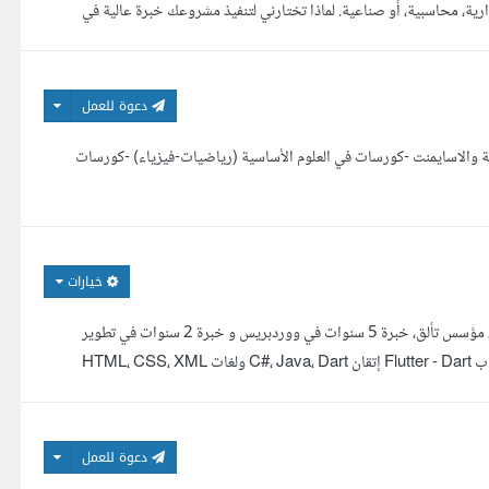
رية، محاسبية، أو صناعية. لماذا تختارني لتنفيذ مشروعك خبرة عالية في
دعوة للعمل
ة والاسايمنت -كورسات في العلوم الأساسية (رياضيات-فيزياء) -كورسات
خيارات
عمرو جمال - مهندس برمجيات حاصل على بكالوريوس هندسة علوم الحاسب بامتياز، مؤسس تألق، خبرة 5 سنوات في ووردبريس و خبرة 2 سنوات في تطوير
التطبيقات ب Flutter. المهارات: تطوير تطبيقات Android, iOS, Web, Windows ب Flutter - Dart إتقان C#، Java، Dart ولغات HTML، CSS، XML
دعوة للعمل