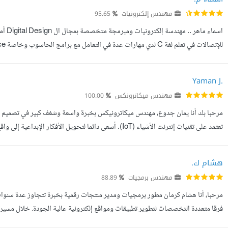
مهندس إلكترونيات
95.65
SCADA ماركة Siemens مهاراتي: -Verilog HDL - Embedded software - RTL Sy...
Yaman J.
مهندس ميكاترونكس
100.00
تعتمد على تقنيات إنترنت الأشياء (IoT). أسعى دائما لتحويل ال
متخصص في تصميم الأنظمة الذكية التي تجمع بين الهندسة والإب...
هشام ك.
مهندس برمجيات
88.89
مرحبا، أنا هشام كرمان مطور برمجيات ومدير منتجات رقمية بخبرة تتجاوز عدة سنوات
منصات مثل Google Ads وفيسبوك وإنستغرام وتيك توك، مع توظيف خوارزمي...