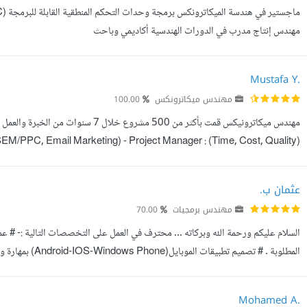
مهندس إنتاج مدرب في الدورات الهندسية أكاديمي وباحث
Mustafa Y.
مهندس ميكاترونكس
100.00
 SEM/PPC, Email Marketing) - Project Manager : (Time, Cost, Quality)
ile Methodology. - Senior C# Developer Smart Solution Tech : (GUI, ...
عثمان ب.
مهندس برمجيات
70.00
الكبيرة والصغيرة . # عمل تصاميم ونماذج للمشاريع الكهربائية والالكترونية. #...
Mohamed A.