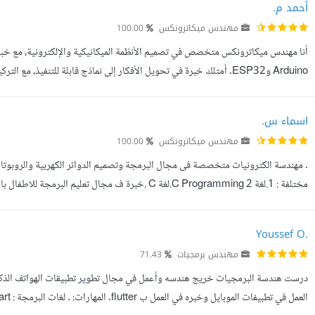
أحمد م.
مهندس ميكاترونكس
100.00
Design). عملت على عدة مشاريع تشمل تصميم أذرع روبوتية، أنظمة تحكم، ومشاريع إنتر...
اسماء س.
مهندس ميكاترونكس
100.00
. مهندسة الكترونيات متخصصة فى مجال البرمجة وتصميم الدوائر الكهربية والروبوتا
واساسيات الالكترونيات للاطفال : 1.تصميم الدوائر الكهربية El...
Youssef O.
مهندس برمجيات
71.43