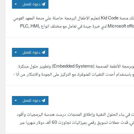
دعوة للعمل
اسماء ماهر .. مهندسة إلكترونيات ومبرمجة متخصصة بمجال ال Digital Design أملك منصة Kid Code لتعليم الأطفال البرمجة حاصلة علي منحة المعهد القومي
للإتصالات في تعلم لغة C لدي مهارات عدة في التعامل مع برامج الحاسوب وخاصة Microsoft office لدي خبرة جيدة في تعامل مع مختلف انواع PLC, HMI,
دعوة للعمل
مرحبا بك أنا يمان جدوع، مهندس ميكاترونيكس بخبرة واسعة وشغف كبير في تصميم وبرمجة الأنظمة المدمجة (Embedded Systems) وتطوير حلول مبتكرة
أفكار الإبداعية إلى واقع باستخدام أحدث التقنيات المتوفرة، مع التركيز على الجودة والابتكار. من أنا -
دعوة للعمل
 في بناء الحلول التقنية وإطلاق المنتجات. درست هندسة البرمجيات وأقود
فرقا متعددة التخصصات لتطوير تطبيقات ومواقع إلكترونية عالية الجودة. خلال مسيرتي، قدت حملات تسويق رقمي بميزانيات تجاوزت 60 ألف دولار شهريا عبر