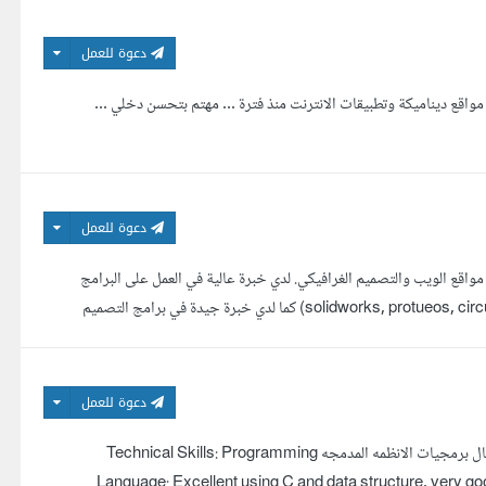
دعوة للعمل
واقع ديناميكة وتطبيقات الانترنت منذ فترة ... مهتم بتحسن دخلي ...
دعوة للعمل
اقع الويب والتصميم الغرافيكي. لدي خبرة عالية في العمل على البرامج
الهندسية (solidworks, protueos, circuit wizard, 3ds max, visual studio c#, and stm ide,arduino ide) كما لدي خبرة جيدة في برامج التصميم
دعوة للعمل
انا المهندس محمد النبوي, حاصل على باكالريوس هندسه الميكاترونكس, اعمل فى مجال برمجيات الانظمه المدمجه Technical Skills: Programming
Language: Excellent using C and data structure, very