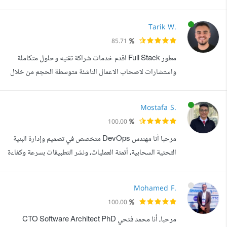
محترف. أسعى دائما لتقديم حلول برمجية متقنة وفعالة، مع
الحرص على الجودة العالية والالتزام بالمواعيد، وأتعامل مع كل
Tarik W.
مشروع بمسؤولية كاملة واهتمام بالتفاصيل، لضمان تحقيق رؤية
85.71
العميل بأعلى درجات الجودة والاحترافية. أهتم بأدق التفاصيل
مطور Full Stack اقدم خدمات شراكة تقنيه وحلول متكاملة
التقنية و...
واستشارات لاصحاب الاعمال الناشئة متوسطة الحجم من خلال
تطوير مواقع ومتاجر اليكترونيه وادوات اتمته تساعد اصحاب
الاعمال على اطلاق مشاريعهم واتمتة الاعمال اليدويه المرتبطه
Mostafa S.
بادارة الاعمال والتسويق والحسابات وادارة الموارد. ساعدت
100.00
شركات واصحاب اعمال في مختلف القطاعات مثل: شركات
مرحبا أنا مهندس DevOps متخصص في تصميم وإدارة البنية
ووكالات التسويق الكبيره و...
التحتية السحابية، أتمتة العمليات، ونشر التطبيقات بسرعة وكفاءة
عالية. أعمل على أدوات Docker، Ansible، Kubernetes،
CI/CD، Nginx، Git، وAWS لضمان أداء مستقر وسلس
Mohamed F.
لتطبيقاتك. إذا كنت تبحث عن حلول موثوقة، تحسين الأداء،
100.00
وأتمتة سير العمل لتطبيقاتك أو مشاريعك، فأنا هنا لأساعدك في
مرحبا، أنا محمد فتحي CTO Software Architect PhD
تحويل أفكارك إلى أنظمة عمل...