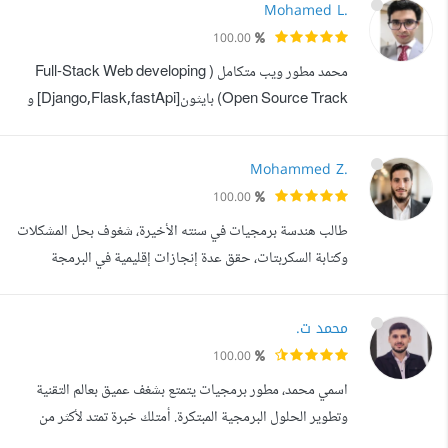
Mohamed L.
(React, Svelt) - انشاء و تصميم برامج سطح المكاتب بعدة
100.00
تكنولوجيات (PySide2,PyQt5,electron,Tauri) - خبرة
محمد مطور ويب متكامل ( Full-Stack Web developing
عملية واسعة في التعامل مع أنظمة لينكس
Open Source Track) بايثون[Django,Flask,fastApi] و
بي اتش بي [Naitive php and Laravel ] وتقنيات الويب
الحديثة أنا محمد، مطور ويب متكامل متخصص في بايثون.
Mohammed Z.
حاصل على درجة البكالوريوس في الهندسة من جامعة الزقازيق،
100.00
كما تلقيت تدريبا في معهد تكنولوجيا المعلومات (ITI) في مجال
طالب هندسة برمجيات في سنته الأخيرة، شغوف بحل المشكلات
تطوير الويب المتكامل باستخدام بايث...
وكتابة السكربتات، حقق عدة إنجازات إقليمية في البرمجة
التنافسية (منها المركز الأول في غزة بمسابقتين). أبحث دائما عن
فرص لتطبيق مهاراتي التقنية في مشاريع مبتكرة تحدث أثرا
محمد ت.
حقيقيا. أعمل كمطور Full Stack مع تركيز عميق على ال
100.00
Backend باستخدام Laravel، ولدي خبرة متقدمة في إدارة
اسمي محمد، مطور برمجيات يتمتع بشغف عميق بعالم التقنية
السيرفرات (DevOps) ونشر ...
وتطوير الحلول البرمجية المبتكرة. أمتلك خبرة تمتد لأكثر من
خمس سنوات في مجال تطوير البرمجيات، عملت خلالها في