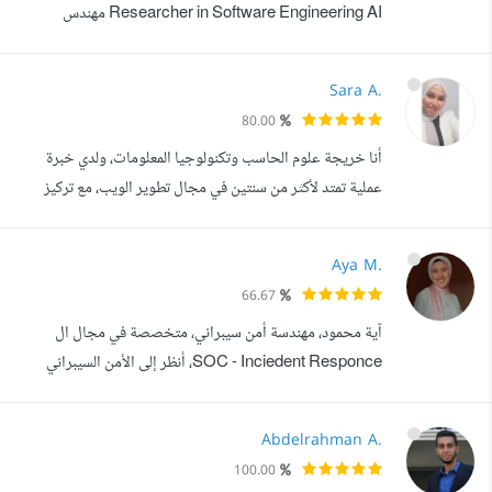
Researcher in Software Engineering AI مهندس
برمجيات وخبير حلول تقنية بخبرة تتجاوز 20 عاما في تصميم
وتطوير الأنظمة البرمجية المتقدمة، قيادة الفرق التقنية، وتحويل
Sara A.
الأفكار التجارية إلى منتجات رقمية ناجحة وقابلة للتوسع. أعمل
80.00
حاليا ك Chief Technology Officer (CTO) وأقود فرق
أنا خريجة علوم الحاسب وتكنولوجيا المعلومات، ولدي خبرة
تطوير متعددة التخصصات في بناء أن...
عملية تمتد لأكثر من سنتين في مجال تطوير الويب، مع تركيز
خاص على تصميم وتطوير واجهات المستخدم. بدأت مسيرتي
بتدريب مكثف في معهد تكنولوجيا المعلومات ITI، وبعدها عملت
Aya M.
على مجموعة متنوعة من المشاريع في تطوير الويب والنوافذ.
66.67
أتقن تطوير الواجهات الأمامية باستخدام HTML، CSS،
آية محمود، مهندسة أمن سيبراني، متخصصة في مجال ال
Bootstrap، JavaScript، بالإضا...
SOC - Inciedent Responce، أنظر إلى الأمن السيبراني
كمسئولية استراتيجية، لا مجرد أدوات أو حلول تقنية، بل التزام
بحماية أهداف الشركة وسمعتها واستمرارية أعمالها، نفذت أكثر
Abdelrahman A.
من 5 مشاريع مع وزارة الاتصالات وتكنولوجيا المعلومات
100.00
المصرية ولدي خبرة 2 عام في تحليل التهديدات الأمنية، مراقبة