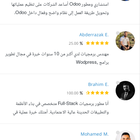
استشاري ومطور Odoo أساعد الشركات على تنظيم عملياتها
الشبكات، واكتشاف الأن...
وتحويل طريقة العمل إلى نظام واضح وفعال داخل Odoo.
الكثير من الشركات تثبت Odoo لكنها تواجه مشاكل مثل:
العمليات غير واضحة داخل النظام تكرار العمل اليدوي بين
Abderrazak E.
الأقسام الحاجة إلى تخصيصات تناسب طبيعة العمل طريقتي في
25.00
العمل بسيطة ومباشرة: أبدأ بفهم العمليات الحالية ورسم
مهندس برمجيات لدي أكثر من 10 سنوات خبرة في مجال تطوير
Workflow يوضح كيف يتم العمل اليوم، ...
برامج ,Wodpress
,Cakephp,Symfony,jQuery,NodeJS,Sails,React js
Brahim E.
100.00
أنا مطور برمجيات Full-Stack متخصص في بناء الأنظمة
والتطبيقات الحديثة عالية الاعتمادية. أمتلك خبرة عملية في
تطوير الخدمات الخلفية والواجهات الأمامية، وتصميم معماريات
Microservices، وتشغيل الأنظمة على خوادم VPS وبيئات
Mohamed M.
الحاويات. أعمل باستخدام: Node.js و React لتطوير تطبيقات