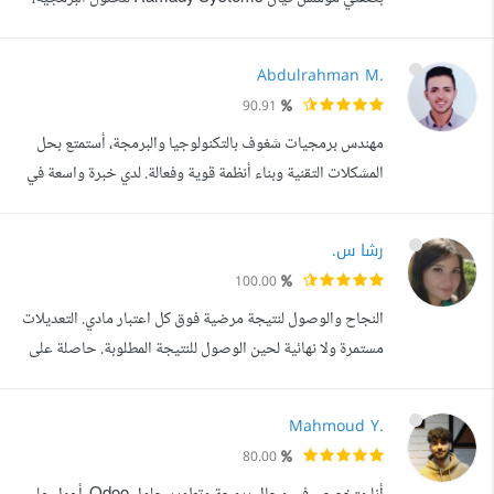
أضمن لك تحويل فكرتك إلى نظام يعمل بكفاءة ودون أخطاء.
مهندس ومطور برمجيات، مهتم جدا ببناء أنظمة وتطبيقات بتحل
Abdulrahman M.
مشاكل حقيقية على أرض الواقع. عندي خبرة عملية في: - هندسة
90.91
وتطوير البرمجيات. - التعامل المتقدم مع أنظمة وخوادم لينكس
مهندس برمجيات شغوف بالتكنولوجيا والبرمجة، أستمتع بحل
(Linux). - بناء وتطوير...
المشكلات التقنية وبناء أنظمة قوية وفعالة. لدي خبرة واسعة في
تطوير تطبيقات الويب وبنية الخوادم، مع التركيز على الأداء
والأمان. تطوير الويب: - تطوير تطبيقات ويب تفاعلية باستخدام
رشا س.
HTML، CSS، JavaScript، React.js، وBootstrap لضمان
100.00
تجربة مستخدم سلسة. - بناء تطبيقات ويب متكاملة باستخدام
النجاح والوصول لنتيجة مرضية فوق كل اعتبار مادي. التعديلات
Node.js وExpress...
مستمرة ولا نهائية لحين الوصول للنتيجة المطلوبة. حاصلة على
شهادة هندسة الاتصالات من جامعة دمشق لعام 2010 وعندي
خبرة في المجالات التالية: _ إعداد أدلة السياسات والإجراءات
Mahmoud Y.
الخاصة بتقنية المعلومات للمؤسسات. _ إعداد خطط أمن
80.00
المعلومات. _ إعداد الدراسات ودفاتر الشروط الفنية وكتابة