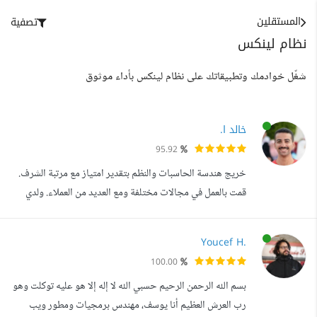
المستقلين
تصفية
نظام لينكس
شغّل خوادمك وتطبيقاتك على نظام لينكس بأداء موثوق
خالد ا.
95.92
خريج هندسة الحاسبات والنظم بتقدير امتياز مع مرتبة الشرف.
قمت بالعمل في مجالات مختلفة ومع العديد من العملاء. ولدي
الخبرات التالية: - ١٠ سنوات في البرامج المكتبية بشتى الأنواع.
(يمكنك الوصول إلى أعمالي مفتوحة المصدر عبر GitHub
Youcef H.
باستخدام الاسم التعريفي: elmoiv). - ٤ سنوات في استخدام
100.00
تقنيات الذكاء الاصطناعي المختلفة. - ٨ سنوات في الSAT
بسم الله الرحمن الرحيم حسبي الله لا إله إلا هو عليه توكلت وهو
(Selenium Automat...
رب العرش العظيم أنا يوسف، مهندس برمجيات ومطور ويب