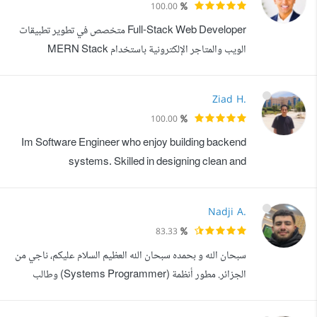
100.00
الويب، Flutter و Java لتطبيقات الموبايل، Docker لإدارة
Full-Stack Web Developer متخصص في تطوير تطبيقات
الحاويات، Redis و BullM...
الويب والمتاجر الإلكترونية باستخدام MERN Stack
وLaravel، بالإضافة إلى خبرة في تطوير مواقع WordPress
ومتاجر Salla. أعمل على تحويل الأفكار إلى حلول رقمية عملية
Ziad H.
من خلال بناء مواقع وتطبيقات ويب سريعة، قابلة للتوسع، وسهلة
100.00
الاستخدام. لدي خبرة في تطوير الأنظمة الخلفية، بناء واجهات
Im Software Engineer who enjoy building backend
حديثة باستخدام React، وتطوي...
systems. Skilled in designing clean and
maintainable server-side architectures. I also have
solid knowledge of frontend technologies and enjoy
Nadji A.
creating cohesive full-stack solutions. أنا مهندس
83.33
برمجيات، أستمتع ببناء أنظمة خلفية. أتمتع بمهارة تصميم هياكل
سبحان الله و بحمده سبحان الله العظيم السلام عليكم، ناجي من
خادم نظيفة وقابلة للصيانة. كما أتمتع بمعرفة واسعة...
الجزائر. مطور أنظمة (Systems Programmer) وطالب
هندسة ميكانيكية. - التقنيات الأساسية: Rust, C/C,
Javascript, Lua, Python - معرفة في تقنيات الويب