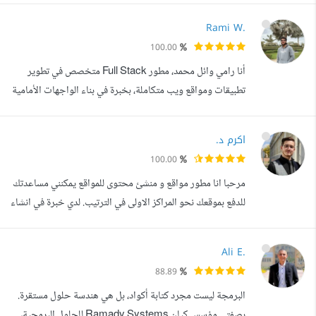
بيئات متنوعة تشمل العمل المكتبي، والعمل عن بعد، إضافة إلى
Rami W.
العمل الحر. أختص في تطوير تطبيقات الويب على المستويين
100.00
الواجهات الأمامية (Frontend) والخلفية (Backend)، مع
أنا رامي وائل محمد، مطور Full Stack متخصص في تطوير
خبرة في بناء أنظمة مؤسسي...
تطبيقات ومواقع ويب متكاملة، بخبرة في بناء الواجهات الأمامية
باستخدام HTML, CSS, JavaScript, React، والأنظمة
الخلفية باستخدام Node.js, Express, PHP, Laravel مع
اكرم د.
قواعد البيانات مثل MySQL, MongoDB. أعمل على تحويل
100.00
الأفكار إلى مشاريع رقمية متكاملة ذات تصميم عصري، أداء عالي،
مرحبا انا مطور مواقع و منشئ محتوى للمواقع يمكنني مساعدتك
وتجربة مستخدم سلسة. أهتم بجودة...
للدفع بموقعك نحو المراكز الاولى في الترتيب. لدي خبرة في انشاء
العديد من المواقع الشخصية و المشتركة مع انشاء المحتوى
الخاص بها من كتابة مقالات الى تصميم و رفع الصور. لدي خبرة
Ali E.
واسعة في لغة بايثون تمكنني من صنع اي نوع من البرامج و
88.89
البوتات الخاصة بالمهمات الاوتوماتيكية و الخوارزميات.
البرمجة ليست مجرد كتابة أكواد، بل هي هندسة حلول مستقرة.
بصفتي مؤسس كيان Ramady Systems للحلول البرمجية،