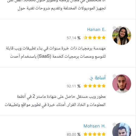
أنا متخصص في مجال برمجة وتطوير حلول Odoo، أعمل على
العروض الفنية. _إ...
تجهيز الموديولات المختلفة وتقديم شروحات تقنية حول
استخدامها. بالإضافة إلى ذلك، لدي خبرة في تركيب وتشغيل نظام
Odoo على بيئات السحابة (Cloud) لضمان أداء عالي
Hanan E.
وموثوقية. لدي أكثر من سنة من الخبرة العملية في هذا المجال،
57.14
حيث قمت بتطوير وتنفيذ حلول مبتكرة تلبي احتياجات العملاء
مهندسة برمجيات ذات خبرة سنوات في بناء تطبيقات ويب قابلة
بشكل فعال. أتمتع بقدرة على ت...
للتوسع ومنصات برمجيات كخدمة (SaaS) باستخدام أحدث
تقنيات الويب. لدي خبرة واسعة في تصميم الأنظمة، وتحسين
قواعد البيانات، ورفع مستوى الأداء. HTML/HTML5,
أسامة ح.
CSS/CSS3, JavaScript/ES6, npm, Sass,
92.11
Webpack, Tailwind, Bootstrap, JQuery, Reactjs,
مطور ويب مستقل حاصل على شهادة ماستر 2 في أنظمة
Vuejs, Nextjs, PHP, MySQL, Composer, Laravel,
المعلومات و اتخاذ القرار. أمتلك خبرة في تطوير مواقع وتطبيقات
Magento, Nodej...
الويب باستخدام لغة بايثون وإطار العمل Django، حيث أنجزت
العديد من المشاريع العملية لعملاء في مجالات مختلفة. ما يمكنني
Mohsen H.
تقديمه لك: تطوير تطبيقات ويب مخصصة. ربط تطبيقاتك
80.00