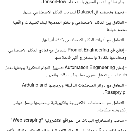
- بناء نماذج التعلم العميق باستخدام TensorFlow.
- تجهيز وتحضير ال Dataset لتدريب الذكاء الاصطناعي عليها.
- التكامل بين الذكاء الاصطناعي والنظم المدمجة لبناء تطبيقات واقعية
تخدم حياتنا.
- التعامل مع أدوات الذكاء الاصطناعي بكافة أنواعها.
- إتقان فن Prompt Engineering للتعامل مع نماذج الذكاء الاصطناعي
ومحادثتها بكفاءة واستخراج أكبر فائدة منها.
- إتقان Automation Engineering لتسهيل المهام المتكررة وجعلها تعمل
تلقائيًا بدون تدخل بشري، مما يوفر الوقت والجهد.
- التعامل مع دوائر المتحكمات الدقيقة وبرمجتها Arduino and
Rasspry pi.
- التعامل مع المخططات الإلكترونية والكهربائية وتصميمها وعمل دوائر
إلكترونية متكاملة.
- سحب واستخراج البيانات من المواقع الالكترونية "Web scraping"
عملت لأكثر من 6 سنوات في الدوائر الكهربائية ونظم التحكم، وكذلك لأكثر