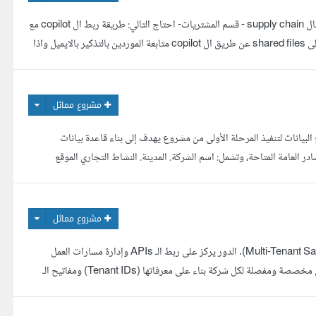
احتاج الى شخص خبره لتدريبي على برنامج ال copilot -AI الافضليه للشخص الذي لديه خبره في مجال supply chain - قسم المشتريات- احتاج التالي: طريقة ربط ال copilot مع
المايكروسوفت اوفيس التذكير بالمهام الربط مع الايميل ال outlook حفظ الملفات المهمه من الايميل الى shared files عن طريق ال copilot متابعة الموردين بالتذكير بالايميل واذا
مشروع مماثل
نافسين في قطاع بالسعودية أبحث عن مطور لديه خبرة قوية في Web Scraping وجمع البيانات لتنفيذ المرحلة الأولى من مشروع يهدف إلى بناء قاعدة بيانات
ر العامة المتاحة، وتشمل: اسم الشركة. المدينة. النشاط التجاري الموقع
مشروع مماثل
نبحث عن مبرمج محترف لبناء محرك الأتمتة والـ Backend لمنصة تسويق ذكية متعددة الشركات (Multi-Tenant SaaS). الدور يركز على ربط الـ APIs وإدارة مسارات العمل
البرمجية لتعمل بكفاءة واستقرار 24/7. ### المهام الرئيسية: هندسة الأتمتة (n8n): بناء مسارات عمل مخصصة ومفصلة لكل شركة بناء على معرفاتها (Tenant IDs) ومفاتيح الـ