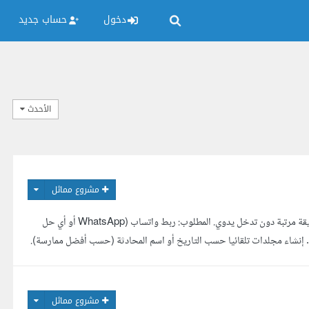
دخول
حساب جديد
الأحدث
مشروع مماثل
أحتاج تنفيذ أتمتة تقوم بحفظ الملفات الواردة من واتساب تلقائيا في Google Drive، مع تنظيمها بطريقة مرتبة دون تدخل يدوي. المطلوب: ربط واتساب (WhatsApp أو أي حل
موثوق ومناسب). عند وصول ملف (PDF، صورة، فيديو، مستند) يتم رفعه تلقائيا إلى Google Drive. إنشاء مجلدات تلقائيا حسب التاريخ أو اسم المحادثة (حسب أفضل ممارسة).
رح طريقة العمل وتسليمي المشروع بحيث أستطيع ...
مشروع مماثل