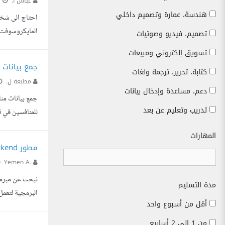
عباس ا.
م
هندسة، عمارة وتصميم داخلي
تصميم، فيديو وصوتيات
كانت هناك امكانية لربطه مع برنامج ساب SAP او 
تسويق إلكتروني ومبيعات
جمع بيانات
كتابة، تحرير، ترجمة ولغات
مطبعة ل.
دعم، مساعدة وإدخال بيانات
تدريب وتعليم عن بعد
للمنافسين في ق
الإلكتروني. رقم الهاتف. البريد الإ
المهارات
مطور Backend خبير في n8n وأنظمة الأتمتة والـ APIs
Yemen A.
مدة التسليم
أقل من أسبوع واحد
API الخاصة بها. ربط المنصات والقنوات: ربط شامل لـ APIs منصات التواصل الاجتماعي (Meta, TikTok, X, LinkedIn, YouTube) وأتمتة رسائل (WhatsAp...
من 1 إلى 2 أسابيع