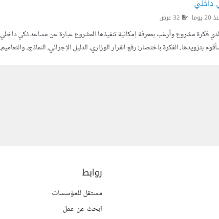
 داخلي
2 يوما
32 عرض
 لدي فكرة مشروع وأرغب بمعرفة إمكانية تنفيذها المشروع عبارة عن مساعد ذكي داخلي 
أقوم بتزويدها. الفكرة باختصار: رفع القرار الوزاري، الدليل الإجرائي، النماذج، والتعا
، ويجيب اعتمادا على المستندات فقط، مع الإشارة إلى المرجع. يساعد في إعداد الكتب والم
روابط
مستقل للمؤسسات
ابحث عن عمل