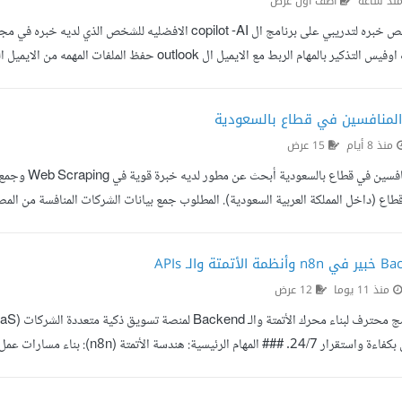
نذ ساعة
أضف أول عرض
الاستفادة من تقارير SAP مع ال copilot فسيكون شئ مفيد اكثر ولامانع من الاضافة ف...
 المنافسين في قطاع بالسعودية
منذ 8 أيام
15 عرض
جمع بيانات م
طاع (داخل المملكة العربية السعودية). المطلوب جمع بيانات الشركات المنافسة من المصاد
لكتروني (إن وجد). حساب Instagram. حساب X. حساب TikTok. حساب LinkedIn. نطاق العمل جمع بيانات الشركات...
منذ 11 يوما
12 عرض