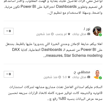
تواصل معي، قرأت تفاصيل طلبك بعناية و فهمت المطلوب، وأقدر أساعدكم
في تصميم وتطوير Dashboards احترافية على Power BI تكون مرتبة،
واضحة، وسهلة الاستخدام مع تنظيم ال...
نور ا.
محلل بيانات
لم يحسب
منذ شهرين
اهلا بيكم، شايفة الإعلان وعندي الخبرة اللي بتدوروا عليها بالظبط. بشتغل
على Power BI من تصميم الـ Dashboards التفاعلية، كتابة DAX
measures، Star Schema modeling،...
مصطفي ح.
محلل بيانات
5.0
منذ شهرين
السلام عليكم استاذي الفاضل نفذت مشاريع مشابهه لشركات استشارات
قانونيه والنتيجه كانت توفير صوره كامله لاتخاذ قرارات سريعه تحسين
سرعه عرض البيانات بنسبه 80% رفع ج...