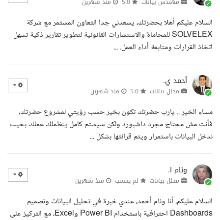
مهندس بيانات
5.0
منذ شهرين
السلام عليكم أهلا بحضرتك، يسعدني جدا التعاون المستمر مع شركة
SOLVELEX للمحاماة والاستشارات القانونية لتطوير تقارير ذكية تسهل
اتخاذ القرارات ومتابعة أداء العمل. ...
أحمد ي.
محلل بيانات
5.0
منذ شهرين
مساء الخير .. يارب حضرتك تكون بخير حسب رؤيتي لمشروع حضرتك،
فأنت مش محتاج مجرد داشبورد ولكن سيستم كامل ينظملك عملك بحيث
ندخل البيانات باستمرار ويتم قرائتها بشكل ...
وئام ا.
محلل بيانات
لم يحسب
منذ شهرين
السلام عليكم، أنا وئام أحمد، عندي خبرة في تحليل البيانات وتصميم
Dashboards احترافية باستخدام Power BI وExcel، مع التركيز على