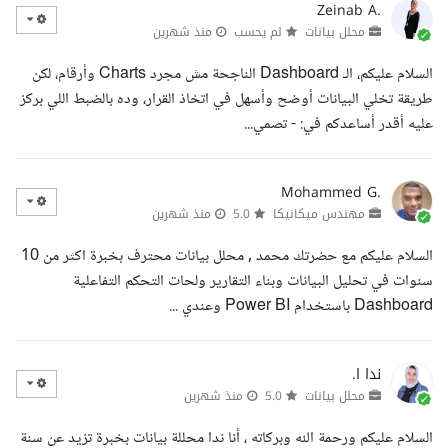
Zeinab A.
محلل بيانات
لم يحسب
منذ شهرين
السلام عليكم، الـ Dashboard الناجحة مش مجرد Charts وأرقام، لكن
طريقة تخلي البيانات أوضح وأسهل في اتخاذ القرار، وده بالضبط اللي بركز
عليه أقدر أساعدكم في: - تصمي...
Mohammed G.
مهندس ميكانيكا
5.0
منذ شهرين
السلام عليكم مع حضرتك محمد , محلل بيانات محترف بخبرة اكثر من 10
سنوات في تحليل البيانات وبناء التقارير ولحات التحكم التفاعلية
Dashboard باستخدام Power BI وعندي ...
ندا ا.
محلل بيانات
5.0
منذ شهرين
السلام عليكم ورحمة الله وبركاته ، أنا ندا محللة بيانات بخبرة تزيد عن سنة