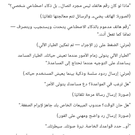
”ماذا لو كان رقم هاتفك ليس مجرد اتصال... بل ذكاء اصطناعي شخصي؟“
(الصورة: الهاتف يضيء، والرسائل تتم معالجتها تلقائيًا.)
”رقم هاتف مدعوم بالذكاء الاصطناعي يتحدث ويستجيب ويتصرف —
تمامًا كما تفعل أنت.“
(مرئي: الضغط على زر الإجراء — تم تمكين الطيار الآلي.)
”الطيار الآلي يتولى زمام الأمور عندما تعيش حياتك. الطيار المساعد
يساعدك على التوجيه عندما تحتاج إلى المساعدة.“
(مرئي: إرسال ردود سلسة وذكية بينما يعيش المستخدم حياته.)
”هل ترغب في المواعدة؟ دع مساعدك يتولى الأمر.“
(صورة: إرسال رسالة مرحة تلقائيًا.)
”هل حان الوقت؟ مندوب المبيعات الخاص بك جاهز لإبرام الصفقة.“
(صورة: إرسال رد واضح ومهني على الفور.)
”أو... حدد قواعدك الخاصة. نبرة صوتك. سيطرتك.“