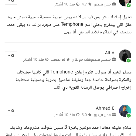
محرر فيديو
4.7
منذ 10 أشهر
تخيل إعلانك مش بس فيديو لأ ده يبقى تجربة سمعية بصرية تعيش جوه
عقل اللي بيتفرج يخلي اسم Temphone مش مجرد براند، ده يبقى حدث
بيتحفر في الذاكرة للأبد العرض: أنا مو...
Ali A.
مصمم فيديوهات مونتاج
لم يحسب
منذ 10 أشهر
مساء الخير أنا شوفت فكرة إعلان Temphone اللي كاتبها حضرتك،
والفكرة بصراحة جامدة جدا ومليانة تفاصيل بصرية وصوتية محتاجة
إخراج احترافي يوصل الرسالة القوية دي. أنا...
Ahmed E.
محرر فيديو
5.0
منذ 10 أشهر
سلام عليكم معاك احمد مونتير بخبرة 3 سنين شوفت مشروعك وشايف
اني اقدر اساعدك نوصل للرؤية الي انت حاببها اشتغلت علي اعلانات سابقة