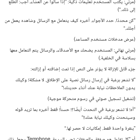
(مرئي: يكتب المستخدم تعليمات ذكية: ”إذا سألوا عن العشاء، أجب: أتطلع
إلى ذلك.“)
”كن محددًا. حدد الأجواء. أخبره كيف يتعامل مع الرسائل وشاهده يعمل من
أجلك.“
(عرض مدخلات مستخدم المساعد)
(مرئي نهائي: المستخدم يضحك مع الأصدقاء، والرسائل يتم التعامل معها
بسلاسة في الخلفية.)
جزء قابل للإزالة لا يؤثر على النص إذا تمت إضافته أو إزالته:
”لا تشعر برغبة في إرسال رسائل نصية على الإطلاق. لا مشكلة! وكيلك
يدون الملاحظات نيابة عنك أثناء حديثك!“
(تشغيل تسجيل صوتي في رسوم متحركة موجية)
”آه! لا تشعر برغبة في التحدث أيضًا؟! حسناً! فقط أخبره بما تريد قوله
وسيتحدث وكيلك نيابة عنك!!“
”بنقرة واحدة فقط. إمكانيات لا حصر لها.“
أو ”كل تفاعل هو صفقة، والصفقات تحب السرعة. Temphone يجعل ذلك