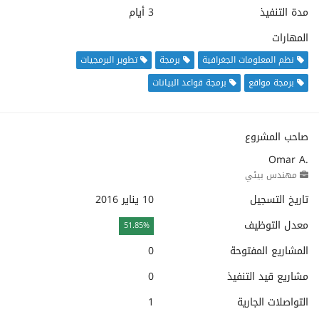
مدة التنفيذ
3 أيام
المهارات
نظم المعلومات الجغرافية
برمجة
تطوير البرمجيات
برمجة مواقع
برمجة قواعد البيانات
صاحب المشروع
Omar A.
مهندس بيئي
تاريخ التسجيل
10 يناير 2016
معدل التوظيف
51.85%
المشاريع المفتوحة
0
مشاريع قيد التنفيذ
0
التواصلات الجارية
1