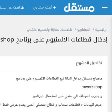
أضف مشروع
ابحث عن مستق
الرئيسية
المشاريع
هندسة، عمارة وتصميم داخلي
إدخال قطاعات الألمنيوم على برنامج raworkshop وتدريب الموظف
تفاصيل المشروع
محتاج مستقل يدخل الداتا تبع القطاعات الالمنيوم على برنامج
raworkshop
و يدرب الموظف الي عندي على استعمال البرنامج
حجم البيانات ٥ قطاعات سحاب و قطاع مفصلي اتمنى يقدم عرض فقط الي اشتغل من قبل على البرنامج و يعرفه لانه برنامج فني خاص بالألمنيوم