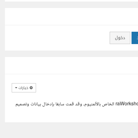
دخول
خيارات
السلام عليكم انا المهندس اشرف لدي خبرة عملية في استخدام برنامج raWorkshop الخاص بالألمنيوم، وقد قمت سابقا بإدخال بيانات وتصميم