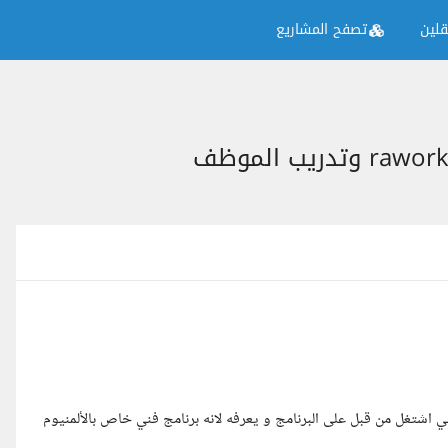
لين
تصفح المشاريع