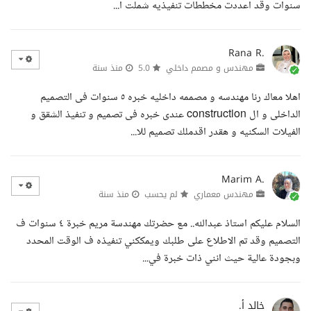
سنوات وقد اعددت مخططات تنفيذيه شملت ا...
Rana R.
مهندس و مصمم داخلي
5.0
منذ سنة
اهلا معاك رنا مهندسه و مصممه داخليه خبره ٥ سنوات فى التصميم
الداخلى و ال construction عندى خبره فى تصميم و تنفيذ الشقق و
الفيلات السكنيه و هقدر اقدملك تصميم للا...
Marim A.
مهندس معماري
لم يحسب
منذ سنة
السلام عليكم استاذ عبدالله.. مع حضرتك مهندسة مريم خبرة ٤ سنوات ف
التصميم وقد تم الاطلاع على طلبك ويمككني تنفيذه ف الوقت المحدد
وبجودة عالية حيث انني ذات خبرة في...
خالد أ.