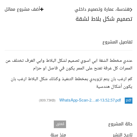
هندسة، عمارة وتصميم داخلي
أضف مشروع مماثل
تصميم شكل بلاط لشقة
تفاصيل المشروع
عندي مخطط الشقة ابي اسوي تصميم لشكل البلاط وابي الغرف تختلف عن
الممرات كل غرفة تفتح على الممر يكون في فاصل او حزام
كم ارغب بان يتم تزويدي بمخطط التنفيذ وكذلك شكل البلاط ارغب بان
يكون أشكال هندسية
WhatsApp-Scan-2…at-13.52.57.pdf
(809.73KB)
pdf
حالة المشروع
مُغلق
تاريخ النشر
منذ سنة