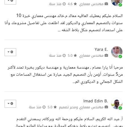
مهندس معماري
4.6
منذ سنة
السلام عليكم يعطيك العافيه معاك م.خالد مهندس معماري خبرة 10
سنوات بالتصميم المعماري والديكور لقد اطلعت على تفاصيل مشروعك وأنا
على استعداد لتصميم شكل بلاط الشقه ...
Yara E.
مهندس معماري
5.0
منذ سنة
مرحبا أنا يارا عصام ، مهندسة معمارية و مهندسة ديكور بخبرة تمتد لأكثر
من5 سنوات. أؤمن بأن التصميم الجيد عبارة عن استغلال المساحات مع
الشكل الجمالي و الديكوري الم...
Imad Edin B.
مهندس معماري ومدير تصميم
5.0
منذ سنة
أ. عبد الله الكريم، السلام عليكم ورحمة الله وبركاته، يسعدني التقدم
بعرضي لتصميم توزيع بلاط شقتكم الموقرة، مع مراعاة الطابع الجمالي