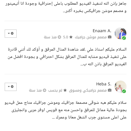
جاهز بإذن الله لتنفيذ الفيديو المطلوب باعلى إحترافية وجودة انا أنيميتور
و مصمم موشن جرافيكس بخبره أكثر...
Enaam A.
مصمم موشن جرافيك
5.0
منذ سنة
السلام عليكم استاذ علي .لقد شاهدة المثال المرفق و أؤكد لك أنني قادرة
على تنفيذ فيديو مشابه للمثال المرفق بشكل احترافي و بجودة افضل من
الفيديو المرفق باذن الله ب...
Heba S.
مصمم جرافيكي ومسوق
لم يحسب
منذ سنة
سلام عليكم هبه شوقى مصممة جرافيك وموشن جرافيك متاح عمل فيديو
بجودة عالية مماثل للمرفق واحسن منه مع فويس اوفر عربى وانجليزى
على اعلى مستوى جرب الشغل معانا وعمرك ...