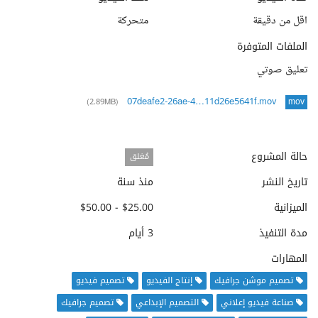
اقل من دقيقة
متحركة
الملفات المتوفرة
تعليق صوتي
07deafe2-26ae-4…11d26e5641f.mov
(2.89MB)
mov
حالة المشروع
مُغلق
تاريخ النشر
منذ سنة
الميزانية
$25.00 - $50.00
مدة التنفيذ
3 أيام
المهارات
تصميم موشن جرافيك
إنتاج الفيديو
تصميم فيديو
صناعة فيديو إعلاني
التصميم الإبداعي
تصميم جرافيك