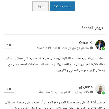
حساب جديد
دخول
العروض المقدمة
Omar K.
مصمم موشن جرافيك
5.0
منذ سنة
السلام عليكم ورحمة الله انا البشمهندس عمر خالد سعيد اني ممكن اشتغل
معاك فكرة الفيديو ان شاء الله سهلة وانا اشتغلت حاجات اصعب من دي
وممكن تزور معرض اعمالي واتفرج...
مصعب ق.
كاتب ومترجم
لم يحسب
منذ سنة
مرحبا، أشكرك على طرح هذا المشروع المميز. أنا جديد على منصة مستقل،
ولذلك لا توجد لدي تقييمات بعد، لكنني حريص جدا على تقديم عمل